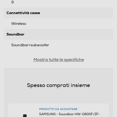
9
Connettività casse
Wireless
Soundbar
Soundbar+subwoofer
Audio
Mostra tutte le specifiche
Potenza max-W
360
Spesso comprati insieme
Codifiche audio
Tipo Dolby Digital
PRODOTTO DA ACQUISTARE
SAMSUNG - Soundbar HW-Q600F/ZF-
Dolby ATMOS (*Dolby ATMOS Music) Dolby TrueHD