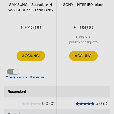
€ 245,00
€ 109,00
Docking iPod
€ 139,90
prezzo consigliato
Bluetooth
AGGIUNGI
AGGIUNGI
Bluetooth 4.2
Descrizione
Mostra solo differenze
Memory card reader
Recensioni
Recensioni
0.0
(0)
5.0
(1)
Descrizione marketing
0
5
.
.
Spedizione
Spedizione
Samsung Soundbar HW-Q600F/ZF, 3.1.2 canali ,
0
0
Wireless Dolby Atmos, 2025
s
s
Consegna € 14,90
Consegna € 14,90
u
u