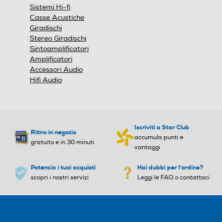
2
Stereo Giradischi
Sintoamplificatori
Audio digitale
Audio digitale
Amplificatori
Accessori Audio
Hifi Audio
1 HDMI (con ARC e CEC)
Tipo Dolby Digital
Tipo Dolby Digital
Dolby ATMOS (*Dolby ATM
Decoder: Dolby Digital, Dol
Iscriviti a Star Club
Ritiro in negozio
OS Music) Dolby TrueHD Do
by Dual Mono, LPCM 2ch9
accumula punti e
gratuito e in 30 minuti
lby Digital Plus Dolby 5.1ch
6k , LPCM fs 48KHz/24bit
vantaggi
Potenzia i tuoi acquisti
Hai dubbi per l'ordine?
Dolby THX
Dolby THX
scopri i nostri servizi
Leggi le FAQ o contattaci
USB
USB