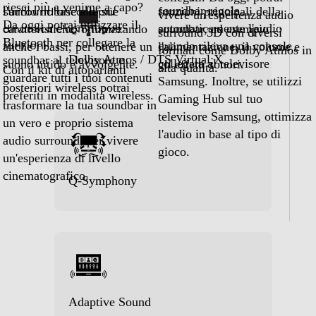
Formati video supportati
funzioni
Con il kit di altoparlanti posteriori wireless
Riproduttore MPEG4
potrai trasformare la tua soundbar in un vero e
proprio sistema audio surround, per vivere
un'esperienza di livello cinematografico.
Adaptive Sound
Recensioni
Riproduttore DivX
No
Collegamenti video
TV e Soundbar intelligenti
Ingresso Audio/video
Scopri le novità della gamma 2025
Connessioni
HDMI