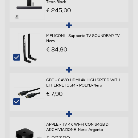
Titan Black
Dolby Digital Plus Dolby 5.1ch
€ 245,00
Dolby THX
MELICONI - Supporto TV SOUNDBAR TV-
Nero
€ 34,90
USB
GBC - CAVO HDMI 4K HIGH SPEED WITH
Sintonizzazione
ETHERNET 1,5M - POLYB-Nero
€ 7,90
Equalizzatore
APPLE - TV 4K WI-FI CON 64GB DI
ARCHIVIAZIONE-Nero, Argento
Sezione CD-DVD
€ 227,00
Lettore o registratore DVD