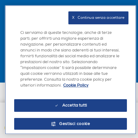
Con 3 canali principali, 1 canale subwoofer e 2 canali con emissione verso
Registratore DVD-R
Registratore DVD-R
l’alto, questa soundbar crea un ambiente audio completo per catturare
l'attenzione dello spettatore.
X   Continua senza accettare
Scarica la nostra app
Ci serviamo di queste tecnologie, anche di terze
Registratore DVD+R
Registratore DVD+R
parti, per offrirti una migliore esperienza di
navigazione, per personalizzare contenuti ed
annunci in modo che siano aderenti ai tuoi interessi,
fornirti funzionalità dei social media ed analizzare le
prestazioni del nostro sito. Selezionando
Registratore DVD-RW
Registratore DVD-RW
“Impostazioni cookie” ti sarà possibile determinare
Euronics Italia SpA. Sede legale Via Montefeltro, 6/a 20156 Milano
quali cookie verranno utilizzati in base alle tue
Partita Iva, Codice Fiscale e iscrizione CCIAA Milano Monza Brianza Lodi
preferenze. Consulta la nostra cookie policy per
n. 13337170156. Codice intermediario SDI: HHBD9AK. Vendite soggette
ulteriori informazioni.
Cookie Policy
agli Artt. 45 e ss del Codice del Consumo in tema di Diritti dei
Consumatori.
Registratore DVD+RW
Registratore DVD+RW
Accetta tutti
€ 245,00
Registratore DVD-RAM
Registratore DVD-RAM
Gestisci cookie
AGGIUNGI AL CARRELLO
Play Video