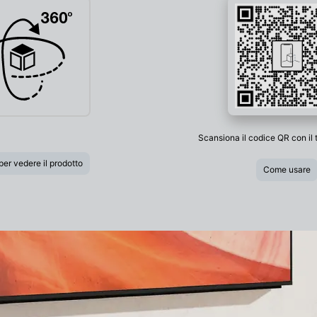
Digital, Dolby Dual mono, DTS, LPCM 2ch, LPCM
Dolby Digital, Dolby Digital plus, Dolby TrueHD,
Dolby Digital plus/Atmos, Dolby TrueHD/Atmos,
Dolby Dual mono, DTS, DTS HD High Resolution
Audio, DTS HD Master Audio 2ch/5.1ch/7.1ch, DTS
ES -192 Hz/24 bit, DTS:X, LPCM, LPCM fs
Scansiona il codice QR con il
per vedere il prodotto
Come usare
Decoder: Dolby Digital, Dolby Digital plus, Dolby
TrueHD, Dolby Digital plus/Atmos, Dolby
TrueHD/Atmos, Dolby Dual mono
DTS, DTS HD High Resolution Audio, DTS HD
Master Audio, DTS ES, DTS 96/24 , DTS:X, LPCM
2ch/5.1ch/7.1ch