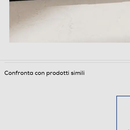
USB
Sintonizzazione
RDS -Radio Data System
Equalizzatore
Sezione CD-DVD
Confronta con prodotti simili
Lettore o registratore DVD
Blu-Ray
CD
Registratore DVD-R