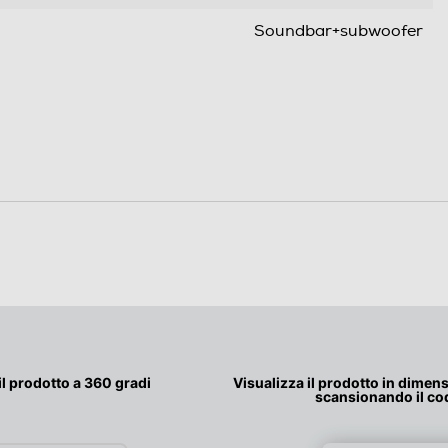
Soundbar+subwoofer
50
2
50
1
100
250
il prodotto a 360 gradi
Visualizza il prodotto in dimensi
4
scansionando il co
Ingresso ottico: formati audio supportati - Dolby