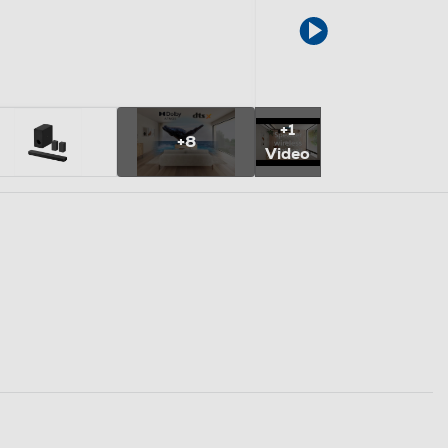
+1
+8
Video