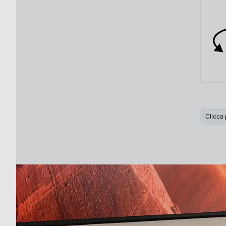
Audio analogico
Audio digitale
Codifiche audio
Clicca 
Tipo Dolby Digital
Tipo DTS
Dolby THX