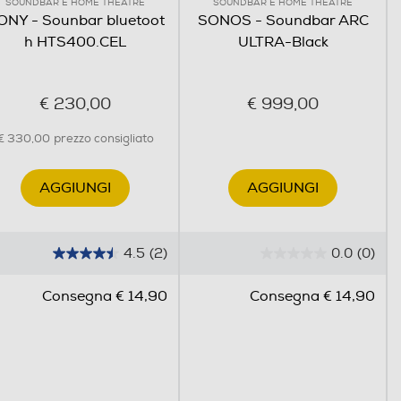
SOUNDBAR E HOME THEATRE
SOUNDBAR E HOME THEATRE
ONY - Sounbar bluetoot
SONOS - Soundbar ARC
h HTS400.CEL
ULTRA-Black
li, ai due subwoofer integrati e alla nuova funzione
€ 230,00
€ 999,00
a loro potenza.
€ 330,00
prezzo consigliato
AGGIUNGI
AGGIUNGI
4.5
(2)
0.0
(0)
4
0
.
.
Consegna € 14,90
Consegna € 14,90
5
0
s
s
u
u
5
5
s
s