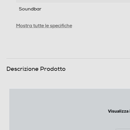
Soundbar
Potenza cassa frontale-W
Mostra tutte le specifiche
Numero di vie cassa frontale
Potenza cassa centrale-W
Numero vie cassa centrale
Descrizione Prodotto
Potenza subwoofer-W
Audio
Potenza max-W
Visualizza 
Numero di canali audio