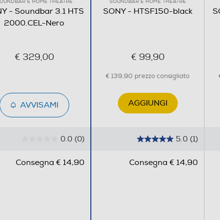
OUNDBAR E HOME THEATRE
SOUNDBAR E HOME THEATRE
Y - Soundbar 3.1 HTS
SONY - HTSF150-black
S
2000.CEL-Nero
Dolby Atmos/DTS:X a 3.1 canali. Grazie agli speaker centra
€ 329,00
€ 99,90
pire ogni dettaglio nei dialoghi e sentire i bassi in tutta l
tereo
€ 139,90
prezzo consigliato
AGGIUNGI
AVVISAMI
0.0
(0)
5.0
(1)
0
5
.
.
Consegna € 14,90
Consegna € 14,90
0
0
s
s
u
u
5
5
s
s