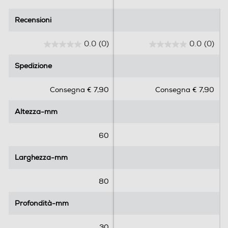
Recensioni
Recensioni
0.0
(0)
0.0
(0)
0
0
.
.
Spedizione
Spedizione
0
0
s
s
Consegna € 7,90
Consegna € 7,90
u
u
5
5
Altezza-mm
Altezza-mm
s
s
t
t
e
e
60
l
l
l
l
Larghezza-mm
Larghezza-mm
e
e
.
.
80
Profondità-mm
Profondità-mm
30