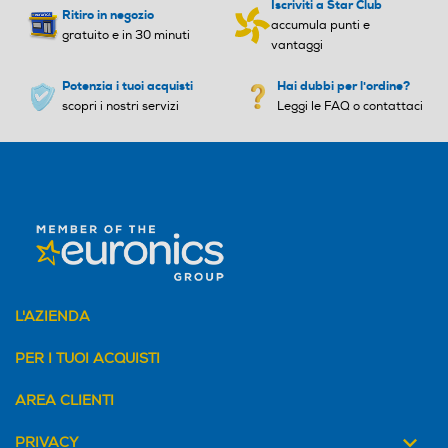
Iscriviti a Star Club
Ritiro in negozio
accumula punti e
gratuito e in 30 minuti
vantaggi
Potenzia i tuoi acquisti
Hai dubbi per l'ordine?
scopri i nostri servizi
Leggi le FAQ o contattaci
L'AZIENDA
PER I TUOI ACQUISTI
AREA CLIENTI
PRIVACY