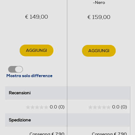
-Nero
€ 149,00
€ 159,00
AGGIUNGI
AGGIUNGI
Mostra solo differenze
Recensioni
Recensioni
0.0
(0)
0.0
(0)
0
0
.
.
Spedizione
Spedizione
0
0
s
s
Consegna € 7,90
Consegna € 7,90