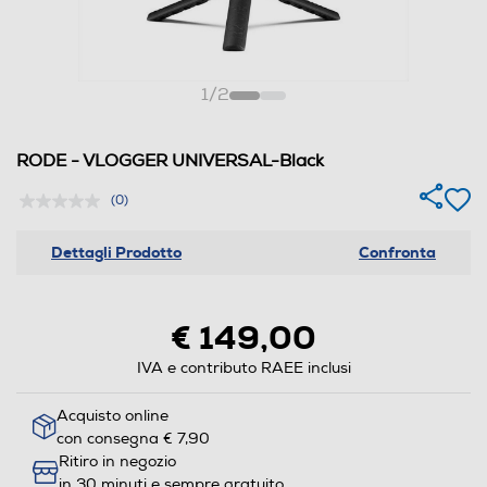
1
/
2
RODE - VLOGGER UNIVERSAL-Black
(0)
Dettagli Prodotto
Confronta
€ 149,00
IVA e contributo RAEE inclusi
Acquisto online
con consegna € 7,90
Ritiro in negozio
in 30 minuti e sempre gratuito