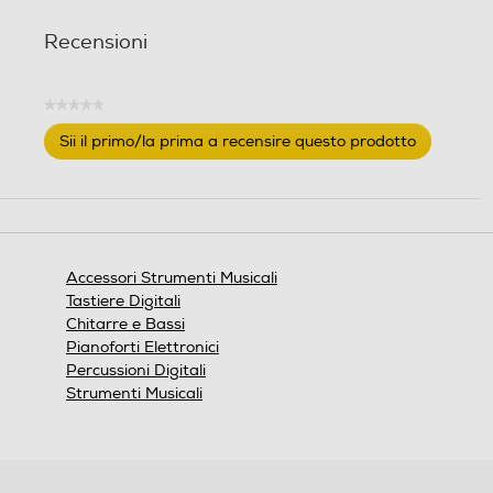
Recensioni
★★★★★
Nessuna
Sii il primo/la prima a recensire questo prodotto
valutazione
.
Questa
azione
aprirà
una
finestra
Accessori Strumenti Musicali
modale.
Tastiere Digitali
Chitarre e Bassi
Pianoforti Elettronici
Percussioni Digitali
Strumenti Musicali