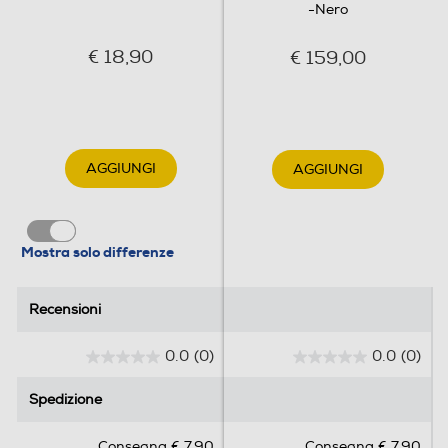
-Nero
€ 18,90
€ 159,00
AGGIUNGI
AGGIUNGI
Mostra solo differenze
Recensioni
Recensioni
0.0
(0)
0.0
(0)
0
0
.
.
Spedizione
Spedizione
0
0
s
s
Consegna € 7,90
Consegna € 7,90