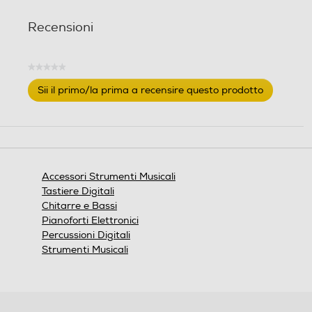
Recensioni
★★★★★
Nessuna
Sii il primo/la prima a recensire questo prodotto
valutazione
.
Questa
azione
aprirà
una
finestra
Accessori Strumenti Musicali
modale.
Tastiere Digitali
Chitarre e Bassi
Pianoforti Elettronici
Percussioni Digitali
Strumenti Musicali