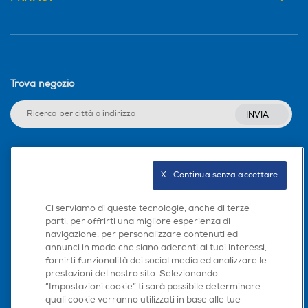
Trova negozio
INVIA
Seguici sui social
X   Continua senza accettare
Ci serviamo di queste tecnologie, anche di terze
parti, per offrirti una migliore esperienza di
navigazione, per personalizzare contenuti ed
Scarica la nostra app
annunci in modo che siano aderenti ai tuoi interessi,
fornirti funzionalità dei social media ed analizzare le
prestazioni del nostro sito. Selezionando
“Impostazioni cookie” ti sarà possibile determinare
quali cookie verranno utilizzati in base alle tue