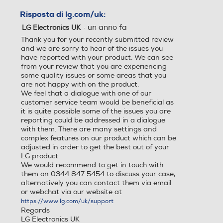
Thank you for your recently submitted review
and we are sorry to hear of the issues you
have reported with your product. We can see
Tipo Hotel Mode
Tipo Hotel Mode
from your review that you are experiencing
some quality issues or some areas that you
Blocco canali
Blocco canali
are not happy with on the product.
We feel that a dialogue with one of our
customer service team would be beneficial as
Airplay
Airplay
it is quite possible some of the issues you are
reporting could be addressed in a dialogue
with them. There are many settings and
complex features on our product which can be
adjusted in order to get the best out of your
Altre funzioni
Altre funzioni
LG product.
We would recommend to get in touch with
Smart TV Bluetooth AirPlay
Smart TV Bluetooth Modalit
them on 0344 847 5454 to discuss your case,
2 Screen Share
à gioco
alternatively you can contact them via email
or webchat via our website at
https://www.lg.com/uk/support
Sistema operativo TV
Sistema operativo TV
Regards
LG Electronics UK
WebOS
WebOS
Descrizione Sitema Operat
Descrizione Sitema Operat