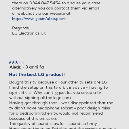
https://www.lg.com/uk/support
3,6
Il Monitor TV LG riproduce con
Casse
Casse
estrema precisione i colori con ampi
Regards
angoli di visione: le immagini sono
LG Electronics UK
Informazioni sulla sicurezza del prodotto
nitide e prive di distorsione, per una
visione ottimale da qualsiasi
posizione.
Clicca qui
Numero casse
Numero casse
★★★★★
★★★★★
2
·
3 anni fa
Alexiz
3
su
Not the best LG product!
Sistema audio
Sistema audio
5
Bought this tv because all our other tv sets are LG
stelle.
I find the setup on this tv a bit invasive - having to
Stereo
sign t & c ,s. Why can’t lg just let you setup a tv
without signing all the legal junk.
Having got through that - was disappointed that the
Potenza d'uscita
Potenza d'uscita
tv didn’t have headphone socket - poor design miss
for a bedroom kitchen tv, would not recommend
10
10
because of this omission.
The quality of sound is awful - sound so tinny
Have setup the tv on Satellite and the screen quality is
Audio Surround
Audio Surround
good
Have put the sound through external optical output to
external speakers - which makes the tv useable. Sorry