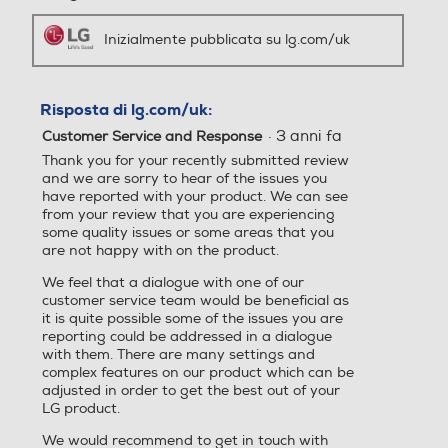
Profondita' senza base-mm
Risposta di lg.com/uk:
58
Internet TV
Internet TV
·
3 anni fa
Customer Service and Response
Peso senza base-Kg
Thank you for your recently submitted review
Full Internet TV
Full Internet TV
and we are sorry to hear of the issues you
3,25
have reported with your product. We can see
Nuova Classe efficienza en
Nuova Classe efficienza en
from your review that you are experiencing
ergetica
ergetica
*AirPlay: mirroring e streaming disponibili da
Altezza-mm
some quality issues or some areas that you
device iOS, iPadOS e macOS.
are not happy with on the product.
*Screen Share: supportato con Android o
393,8
E
F
Windows 8.1 o superiore.
We feel that a dialogue with one of our
*Utilizzando device Android, il tuo device
customer service team would be beneficial as
deve essere connesso alla stessa rete Wi-Fi
Larghezza-mm
Classe efficienza energetic
Classe efficienza energetic
it is quite possible some of the issues you are
del Monitor TV.
a in modalità HDR
a in modalità HDR
reporting could be addressed in a dialogue
563,1
with them. There are many settings and
complex features on our product which can be
G
adjusted in order to get the best out of your
Profondità-mm
Ampio angolo di visione
LG product.
Immagini nitide da
Posizionamento apparecc
Posizionamento apparecc
148,6
We would recommend to get in touch with
hio
hio
qualsiasi punto di
them on 0344 847 5454 to discuss your case,
Peso-Kg
alternatively you can contact them via email
osservazione
or webchat via our website at