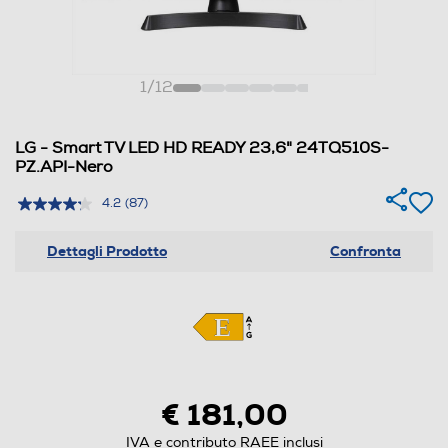
1
/
12
LG - Smart TV LED HD READY 23,6" 24TQ510S-
PZ.API-Nero
4.2
(87)
Dettagli Prodotto
Confronta
€ 181,00
IVA e contributo RAEE inclusi