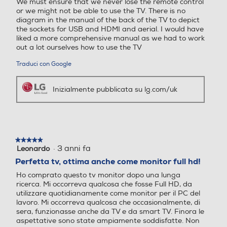
liked a more comprehensive manual as we had to work
out a lot ourselves how to use the TV
Speaker Stereo Integrati 2x
Sintonizzatore DVB-C
Sintonizzatore DVB-C
5W
Traduci con Google
Esperienza coinvolgente
Inizialmente pubblicata su lg.com/uk
Goditi film o giochi con un suono
realistico e avvolgente. Grazie agli
Sintonizzatore DVB T – MP
Sintonizzatore DVB T – MP
speaker stereo integrati 10W (5W 5W),
EG
EG
non avrai bisogno di aggiungere altri
casse al Monitor TV.
★★★★★
★★★★★
·
3 anni fa
Leonardo
5
su
Certificazione TV
Certificazione TV
Perfetta tv, ottima anche come monitor full hd!
5
Ho comprato questo tv monitor dopo una lunga
stelle.
Certificato LaTivu
Certificato LaTivu
ricerca. Mi occorreva qualcosa che fosse Full HD, da
utilizzare quotidianamente come monitor per il PC del
lavoro. Mi occorreva qualcosa che occasionalmente, di
EPG Elettronic Program G
EPG Elettronic Program G
sera, funzionasse anche da TV e da smart TV. Finora le
uide
uide
aspettative sono state ampiamente soddisfatte. Non
è facile trovare una tv da 27 pollici che sia anche Full
HD (per garantire agli occhi una risoluzione decente,
durante le lunghe ore lavorative al PC).