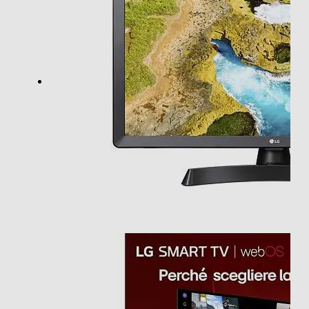
Audio Surround
Sintonizzazione
Sintonizzatore DVB-T
Sintonizzatore DVB-T2 HEVC Main10
Sintonizzatore DVB-S
1/9
Sintonizzatore DVB-C
Galleria
Sintonizzatore DVB T – MPEG
24TQ510S-PZ