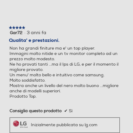
ivo
ivo
★★★★★
★★★★★
·
3 anni fa
Gar72
5
smart webOS 22
su
Qualita' e prestazioni.
5
Common Interface
Common Interface
Non ha grandi finiture ma e' un top player.
stelle.
Immagini molto nitide e un tv monitor completo ad un
prezzo molto modesto.
Slot CAM CI
Slot CAM CI +
Ne ho provati tanti ...ma il Ips di LG, e per il momento il
migliore provato.
Numero slot CI o CI/CI+
Numero slot CI o CI/CI+
Un menu' molto bello e intuitivo come samsung.
Molto soddisfatto.
Mostra anche un livello del nero molto buono ...migliore
1
1
anche di modelli superiori.
Prodotto Top.
Compatibilità MKV
Compatibilità MKV
Consiglia questo prodotto
✔
Sì
Inizialmente pubblicata su lg.com
Altre caratteristiche
Altre caratteristiche
Direct-LED
Precedente
◄
Successiva
►