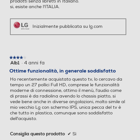
Inizialmente pubblicata su lg.com
Interfaccia AV
Interfaccia AV
Bluetooth
Bluetooth
★★★★★
★★★★★
TV LED 23,6" - HD Ready - Con Full Internet TV - 2 HDMI
·
4 anni fa
Alb1
4
- WiFi + Ethernet - Sintonizzatore DVB-T2 HEVC Main10 +
su
Ottime funzionalità, in generale soddisfatto
Satellitare S2 - Slot Common Interface + - Certificato
Bluetooth 5.0
5
LaTivu - Classe energetica E - Smart TV e monitor:
Ho recentemente acquistato questo tv, lo cercavo da
stelle.
l'accoppiata vincente. Il monitor TV LG è un prodotto unico,
HDMI ARC
HDMI ARC
tempo un 27 pollici Full HD, comprese le funzionalità
che combina le funzionalità di un monitor PC alle
moderne di connessione, ottimo il menù, l'audio come
potenzialità di uno Smart TV dotato di webOS e
di prassi è da radiolina avendo lo chassis piatto, si
vede bene anche in diverse angolazioni, molto simile al
sintonizzatore Digitale Terrestre T2 e Satellitare S2
mio vecchio Lg con schermo IPS, unica pecca del tv è
integrato. Smart TV con webOS 22. I Monitor TV LG sono
USB Rec (PVR)
USB Rec (PVR)
che tutto in plastica, comunque sono soddisfatto
dotati di webOS 22, per offrirti tutti i contenuti e i servizi in
dell'acquisto.
streaming che vuoi tramite connessione Wi-Fi. Goditi i tuoi
film preferiti su Netflix o Amazon Prime Video, i video di
Youtube e molto altro. AirPlay, Screen Share, Bluetooth.
Consiglia questo prodotto
✔
Sì
Puoi condividere in tutta semplicità i tuoi contenuti dai tuoi
DLNA
DLNA
dispositivi al Monitor TV LG con AirPlay (per device Apple)
Inizialmente pubblicata su lg.com
o Screen Share (per dispositivi Android). E grazie al pairing
via bluetooth, puoi godere di un suono ancora più ricco.