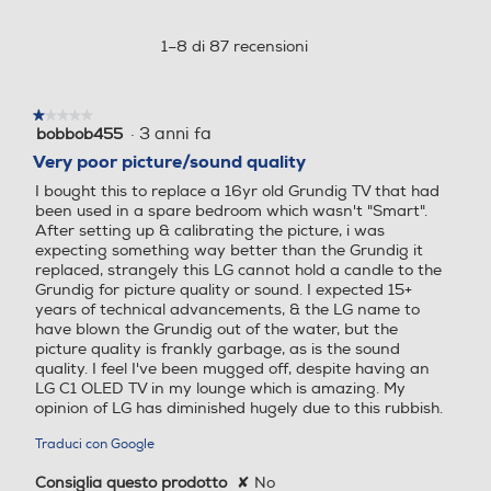
Connetti i tuoi
0,5
finestra
dispositivi
Angolo di visualizzazione
Angolo di visualizzazione
modale.
★★★★★
★★★★★
Consumo di energia in modalità SDR per 1000h (kWh)
Puoi condividere in tutta
·
3 anni fa
bobbob455
1
178
semplicità i tuoi contenuti dai tuoi
su
Very poor picture/sound quality
18
dispositivi al Monitor TV LG con
5
I bought this to replace a 16yr old Grundig TV that had
AirPlay (per device Apple) o
stelle.
Time response Rate
Time response Rate
been used in a spare bedroom which wasn't "Smart".
Screen Share (per dispositivi
After setting up & calibrating the picture, i was
Android). E grazie al pairing via
Dotazioni - Personalizzazioni
14
expecting something way better than the Grundig it
bluetooth, puoi godere di un
replaced, strangely this LG cannot hold a candle to the
suono ancora più ricco.
Accessori in dotazione
Grundig for picture quality or sound. I expected 15+
Frequenza di aggiorname
Frequenza di aggiorname
years of technical advancements, & the LG name to
nto (Hz)
Cavo Alimentazione Telecomando (standard)
nto (Hz)
have blown the Grundig out of the water, but the
picture quality is frankly garbage, as is the sound
quality. I feel I've been mugged off, despite having an
50
Descrizione
LG C1 OLED TV in my lounge which is amazing. My
opinion of LG has diminished hugely due to this rubbish.
HDR High Dinamic Range
HDR High Dinamic Range
Dimensioni - Peso
Traduci con Google
Altezza senza base-mm
Consiglia questo prodotto
✘
No
Rapporto contrasto xxx a 1
Rapporto contrasto xxx a 1
340,9
Inizialmente pubblicata su lg.com/uk