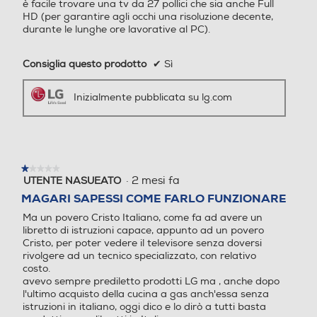
Connessione rete
Connessione rete
Consiglia questo prodotto
✔
Sì
WiFi ed Ethernet
WiFi ed Ethernet
Inizialmente pubblicata su lg.com
Numero HDMI Totali
Numero HDMI Totali
Montaggio a parete
Stile e praticità insieme
2
2
Sfrutta tutte le opzioni di
★★★★★
★★★★★
visualizzazione e risparmia spazio,
Numero HDMI ARC
Numero HDMI ARC
·
2 mesi fa
UTENTE NASUEATO
1
installando il monitor a parete.
su
MAGARI SAPESSI COME FARLO FUNZIONARE
5
1
1
Ma un povero Cristo Italiano, come fa ad avere un
stelle.
libretto di istruzioni capace, appunto ad un povero
Numero porte USB
Numero porte USB
Cristo, per poter vedere il televisore senza doversi
rivolgere ad un tecnico specializzato, con relativo
costo.
1
1
avevo sempre prediletto prodotti LG ma , anche dopo
l'ultimo acquisto della cucina a gas anch'essa senza
Numero connessioni ottich
Numero connessioni ottich
istruzioni in italiano, oggi dico e lo dirò a tutti basta
e
e
prodotti senza libretti in Italiano.
si, esiste anche l'ITALIA.
1
1