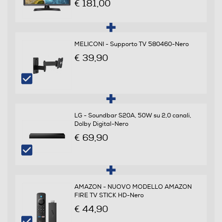
€ 181,00
Luminosità-candele m/2
MELICONI - Supporto TV 580460-Nero
€ 39,90
250
Angolo di visualizzazione
178
LG - Soundbar S20A, 50W su 2,0 canali,
Dolby Digital-Nero
Time response Rate
€ 69,90
14
AMAZON - NUOVO MODELLO AMAZON
Tipologia
FIRE TV STICK HD-Nero
€ 44,90
Internet TV
Full Internet TV