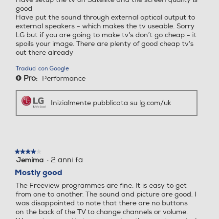
LG but if you are going to make tv’s don’t go cheap - it
spoils your image. There are plenty of good cheap tv’s
Cinema Mode
Subwoofer
Subwoofer
out there already
Il tuo cinema preferito è
Traduci con Google
casa tua
Pro:
Performance
+
Quando vuoi goderti un bel film, la
Soundbar
Soundbar
visibilità totale della funzione Cinema
Inizialmente pubblicata su lg.com/uk
Mode ti consente di non perderti
nemmeno un fotogramma, anche in
caso di scene particolarmente scure.
Decoder Virtual Dolby
Decoder Virtual Dolby
★★★★★
★★★★★
·
2 anni fa
Jemima
4
OFF
ON
su
Mostly good
Sintonizzatore DVB-T
Sintonizzatore DVB-T
5
The Freeview programmes are fine. It is easy to get
stelle.
from one to another. The sound and picture are good. I
Sintonizzatore DVB-T2 HE
Sintonizzatore DVB-T2 HE
was disappointed to note that there are no buttons
VC Main10
VC
on the back of the TV to change channels or volume.
We must ensure that we never lose the remote control
or we might not be able to use the TV. There is no
Sintonizzatore DVB-S
Sintonizzatore DVB-S
diagram in the manual of the back of the TV to depict
the sockets for USB and HDMI and aerial. I would have