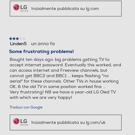
Esperienza audio coinvolgente. Goditi film o giochi con un
Uscita cuffie
Uscita cuffie
suono realistico e avvolgente. Grazie agli speaker stereo
integrati 10W (5W + 5W), non avrai bisogno di aggiungere
★★★★★
★★★★★
altri casse al Monitor TV.
·
un anno fa
Linden5
3
su
Some frustrating problems!
5
Tecnologia NFC
Tecnologia NFC
Bought ten days ago: big problems getting TV to
stelle.
accept internet password. Eventually this worked, and
can access internet and Freeview channels, but
cannot get BBC2 and BBC1 ... keeps flashing "no
aerial" for these channels. Other TVs in house working
Compatibilità 3D
Compatibilità 3D
OK, & the old TV in same position worked fine ...
Very frustrating! NB we have a year-old LG Oled TV
with which we are very happy!
Traduci con Google
Lettore o registratore DV
Lettore o registratore DV
D
D
Inizialmente pubblicata su lg.com/uk
Hotel Mode
Risposta di lg.com/uk:
Hotel Mode
·
un anno fa
LG Electronics UK