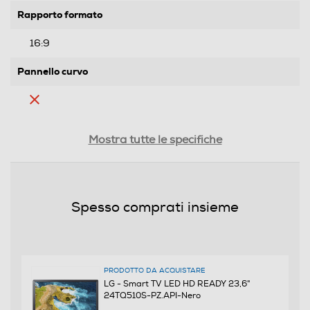
Rapporto formato
16:9
Pannello curvo
Ris. orizzontale-pixel
Mostra tutte le specifiche
1366
Ris. verticale-pixel
Spesso comprati insieme
768
Risoluzione HD
HD Ready
PRODOTTO DA ACQUISTARE
LG - Smart TV LED HD READY 23,6"
24TQ510S-PZ.API-Nero
Risoluzione