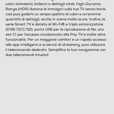
colori stimolanti, brillanti e dettagli nitidi. High-Dynamic
Subwoofer
Range (HDR) illumina le immagini sulla tua TV senza bordi,
così puoi goderti un ampio spettro di colori e un’enorme
quantità di dettagli, anche in scene molto scure. Inoltre, la
serie Smart TV è dotata di Wi-Fi® e triplo sintonizzatore
Soundbar
(DVB-T2/C/S2), porta USB per la riproduzione di file, uno
slot CI per l’accesso condizionato alla Pay TV e molte altre
funzionalità. Per un maggiore comfort e un rapido accesso
alle app intelligenti e ai servizi di streaming, puoi utilizzare
Potenza d'uscita
il telecomando dedicato. Semplifica la tua navigazione con
due telecomandi intuitivi!
8
Decoder Virtual Dolby
Audio Surround
Sintonizzazione