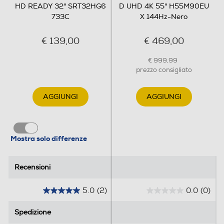
HD READY 32" SRT32HG6
D UHD 4K 55" H55M90EU
Connessioni
733C
X 144Hz-Nero
Connessione rete
€ 139,00
€ 469,00
WiFi integrata
€ 999,99
DLNA
prezzo consigliato
AGGIUNGI
AGGIUNGI
Tecnologia NFC
Mostra solo differenze
Numero HDMI Totali
Recensioni
Recensioni
2
5.0
(2)
0.0
(0)
HDMI ARC
5
0
.
.
Spedizione
Spedizione
0
0