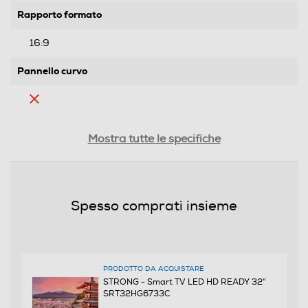
Rapporto formato
16:9
Pannello curvo
Ris. orizzontale-pixel
Mostra tutte le specifiche
1366
Ris. verticale-pixel
Spesso comprati insieme
768
Risoluzione HD
HD Ready
PRODOTTO DA ACQUISTARE
STRONG - Smart TV LED HD READY 32"
SRT32HG6733C
Risoluzione