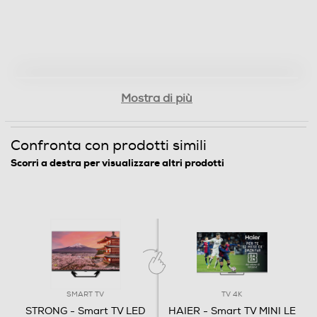
Sintonizzatore DVB-T
Sintonizzatore DVB-T2 HEVC
Sintonizzatore DVB-S
Mostra di più
Confronta con prodotti simili
Sintonizzatore DVB-C
Scorri a destra per visualizzare altri prodotti
Sintonizzatore DVB T – MPEG
Sintonizzatore DVB T – MPEG4
EPG Elettronic Program Guide
SMART TV
TV 4K
STRONG - Smart TV LED
HAIER - Smart TV MINI LE