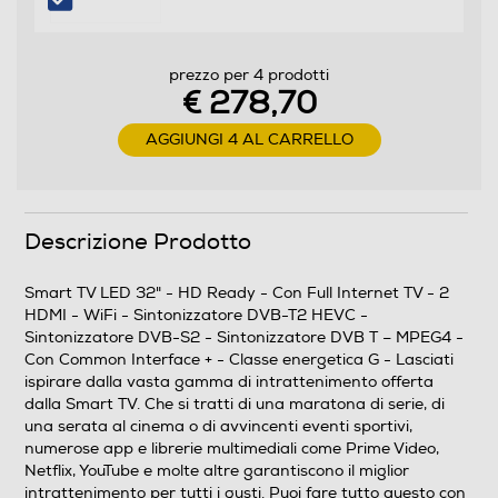
Nuova Classe efficienza energetica
G
prezzo per 4 prodotti
Posizionamento apparecchio
€ 278,70
Da tavolo
AGGIUNGI 4 AL CARRELLO
Audio
Descrizione Prodotto
Casse
Smart TV LED 32" - HD Ready - Con Full Internet TV - 2
HDMI - WiFi - Sintonizzatore DVB-T2 HEVC -
Numero casse
Sintonizzatore DVB-S2 - Sintonizzatore DVB T – MPEG4 -
Con Common Interface + - Classe energetica G - Lasciati
ispirare dalla vasta gamma di intrattenimento offerta
10
dalla Smart TV. Che si tratti di una maratona di serie, di
una serata al cinema o di avvincenti eventi sportivi,
Sistema audio
numerose app e librerie multimediali come Prime Video,
Netflix, YouTube e molte altre garantiscono il miglior
Stereo
intrattenimento per tutti i gusti. Puoi fare tutto questo con