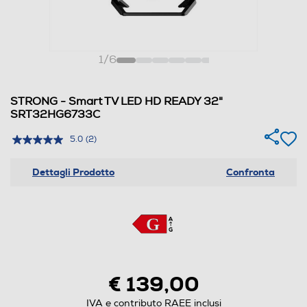
1
/
6
STRONG - Smart TV LED HD READY 32"
SRT32HG6733C
5.0
(2)
Dettagli Prodotto
Confronta
€ 139,00
IVA e contributo RAEE inclusi