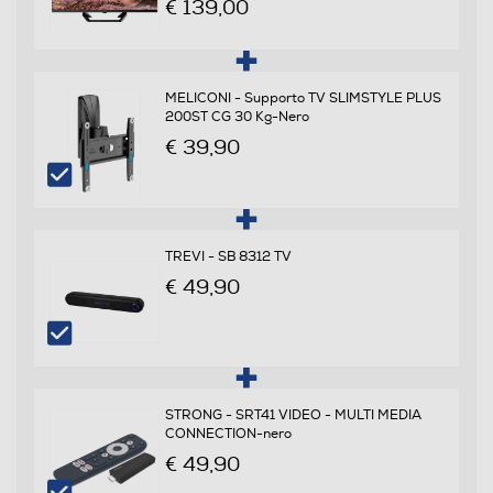
€ 139,00
Rapporto contrasto xxx a 1
MELICONI - Supporto TV SLIMSTYLE PLUS
200ST CG 30 Kg-Nero
3000
€ 39,90
HDR High Dinamic Range
Angolo di visualizzazione
TREVI - SB 8312 TV
€ 49,90
178
Tipologia
Internet TV
STRONG - SRT41 VIDEO - MULTI MEDIA
CONNECTION-nero
Full Internet TV
€ 49,90