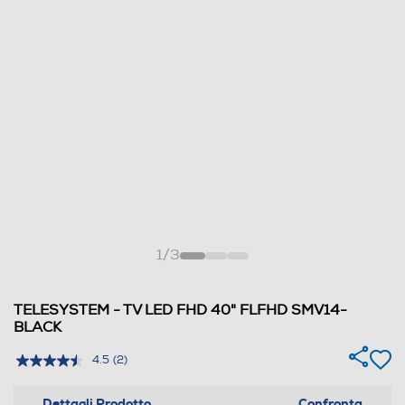
1
/
3
TELESYSTEM - TV LED FHD 40" FLFHD SMV14-
BLACK
4.5
(2)
Dettagli Prodotto
Confronta