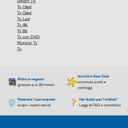
Smart TV
Hotel Mode
Tv Oled
Tv Qled
Full Internet TV
Tv Led
Tv 4K
Nuova Classe efficienza en
Nuova Classe efficienza en
Airplay
Tv 8k
ergetica
ergetica
Tv con DVD
Monitor Tv
E
F
Tv
Sistema operativo TV
Classe efficienza energetic
Classe efficienza energetic
a in modalità HDR
a in modalità HDR
VIDAA
Iscriviti a Star Club
G
Altre caratteristiche
Ritiro in negozio
accumula punti e
gratuito e in 30 minuti
vantaggi
Casse
Casse
2 TLC IN DOTAZIONE ( 1 STANDARD + 1
SEMPLIFICATO) HBBTV
Potenzia i tuoi acquisti
Hai dubbi per l'ordine?
scopri i nostri servizi
Leggi le FAQ o contattaci
Common Interface
Numero casse
Numero casse
Slot cam CI e CI+
2
3