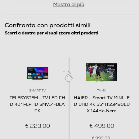
Mostra di più
Numero casse
2
Confronta con prodotti simili
Scorri a destra per visualizzare altri prodotti
Sistema audio
Stereo
Subwoofer
Soundbar
SMART TV
TV 4K
TELESYSTEM - TV LED FH
HAIER - Smart TV MINI LE
D 40" FLFHD SMV14-BLA
D UHD 4K 55" H55M90EU
CK
X 144Hz-Nero
Potenza d'uscita
€ 223,00
€ 499,00
20
Decoder Virtual Dolby
€ 999,99