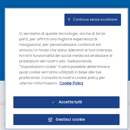
Consumo di energia in modalità SDR per 1000h (kWh)
Audio Surround
Audio Surround
Seguici sui social
36
X   Continua senza accettare
Ci serviamo di queste tecnologie, anche di terze
Dotazioni - Personalizzazioni
Sintonizzatore DVB-T
Sintonizzatore DVB-T
parti, per offrirti una migliore esperienza di
navigazione, per personalizzare contenuti ed
Scarica la nostra app
Occhiali 3D inclusi
annunci in modo che siano aderenti ai tuoi interessi,
Sintonizzatore DVB-T2 HE
Sintonizzatore DVB-T2 HE
fornirti funzionalità dei social media ed analizzare le
VC
VC
prestazioni del nostro sito. Selezionando
“Impostazioni cookie” ti sarà possibile determinare
Sintonizzatore DVB-S
Sintonizzatore DVB-S
quali cookie verranno utilizzati in base alle tue
Dimensioni - Peso
preferenze. Consulta la nostra cookie policy per
ulteriori informazioni.
Cookie Policy
Altezza senza base-mm
Euronics Italia SpA. Sede legale Via Montefeltro, 6/a 20156 Milano
Partita Iva, Codice Fiscale e iscrizione CCIAA Milano Monza Brianza Lodi
Sintonizzatore DVB-C
Sintonizzatore DVB-C
n. 13337170156. Codice intermediario SDI: HHBD9AK. Vendite soggette
570
Accetta tutti
agli Artt. 45 e ss del Codice del Consumo in tema di Diritti dei
Consumatori.
Profondita' senza base-mm
Gestisci cookie
120
Sintonizzatore DVB T – MP
Sintonizzatore DVB T – MP
AGGIUNGI AL CARRELLO
EG
EG