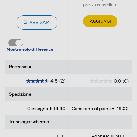
prezzo consigliato
AGGIUNGI
AVVISAMI
Audio Surround
Mostra solo differenze
Sintonizzazione
Sintonizzatore DVB-T
Recensioni
Recensioni
Sintonizzatore DVB-T2 HEVC
4.5
(2)
0.0
(0)
4
0
.
.
Sintonizzatore DVB-S
Spedizione
Spedizione
5
0
s
s
Consegna € 19,90
Consegna al piano € 49,00
u
u
5
5
Sintonizzatore DVB-C
Tecnologia schermo
Tecnologia schermo
s
s
t
t
e
e
LED
Pannello Mini LED