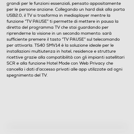
grandi per le funzioni essenziali, pensato appositamente
per le persone anziane. Collegando un hard disk alla porta
Angolo di visualizzazione
USB2.0, il TV si trasforma in mediaplayer mentre la
funzione “TV PAUSE” ti permette di mettere in pausa la
178°/178°
diretta del programma TV che stai guardando per
riprenderne la visione in un secondo momento: sarà
sufficiente premere il tasto “TV PAUSE” sul telecomando
Tipologia
per attivarla. TS40 SMV14 è la soluzione ideale per le
installazioni multiutenza in hotel, residence e strutture
Internet TV
ricettive grazie alla compatibilità con gli impianti satellitari
SCR e alla funzione Hotel Mode con Web Privacy che
Full Internet TV
cancella i dati d’accesso privati alle app utilizzate ad ogni
spegnimento del TV.
Nuova Classe efficienza energetica
E
Audio
Casse