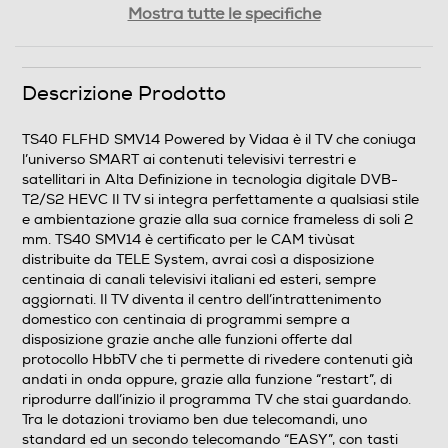
Mostra tutte le specifiche
1920
Ris. verticale-pixel
Descrizione Prodotto
1080
TS40 FLFHD SMV14 Powered by Vidaa è il TV che coniuga
l’universo SMART ai contenuti televisivi terrestri e
Risoluzione HD
satellitari in Alta Definizione in tecnologia digitale DVB-
T2/S2 HEVC Il TV si integra perfettamente a qualsiasi stile
Full HD
e ambientazione grazie alla sua cornice frameless di soli 2
mm. TS40 SMV14 è certificato per le CAM tivùsat
Risoluzione
distribuite da TELE System, avrai così a disposizione
centinaia di canali televisivi italiani ed esteri, sempre
aggiornati. Il TV diventa il centro dell’intrattenimento
domestico con centinaia di programmi sempre a
Rapporto contrasto xxx a 1
disposizione grazie anche alle funzioni offerte dal
protocollo HbbTV che ti permette di rivedere contenuti già
5000
andati in onda oppure, grazie alla funzione “restart”, di
riprodurre dall’inizio il programma TV che stai guardando.
HDR High Dinamic Range
Tra le dotazioni troviamo ben due telecomandi, uno
standard ed un secondo telecomando “EASY”, con tasti