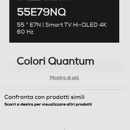
Luminosità-candele m/2
55E79NQ
330
55 '' E7N | Smart TV Hi-QLED 4K
Angolo di visualizzazione
60 Hz
178
Time response Rate
Colori Quantum
8
Dot
Mostra di più
Tipologia
Prova un piacere visivo con i
Internet TV
Confronta con prodotti simili
colori Quantum Dot. Ogni frame
Full Internet TV
è ricco, vibrante e realistico,
Scorri a destra per visualizzare altri prodotti
garantendo che ogni colore, dal
Nuova Classe efficienza energetica
più tenue al più vibrante, risalti.
E