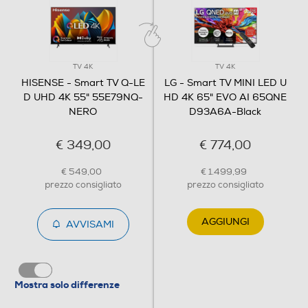
Classe efficienza energetica in modalità HDR
G
TV 4K
TV 4K
HISENSE - Smart TV Q-LE
LG - Smart TV MINI LED U
Audio
D UHD 4K 55" 55E79NQ-
HD 4K 65" EVO AI 65QNE
NERO
D93A6A-Black
Casse
€ 349,00
€ 774,00
Numero casse
€ 549,00
€ 1.499,99
prezzo consigliato
prezzo consigliato
4K AI Upscaler
2
AGGIUNGI
AVVISAMI
Sistema audio
Non lasciare che le trasmissioni
Stereo
sub-4K offuschinola tua visione.
L'upscaler AI 4K di Hisense
Subwoofer
Mostra solo differenze
garantisce che tutto, dai vecchi