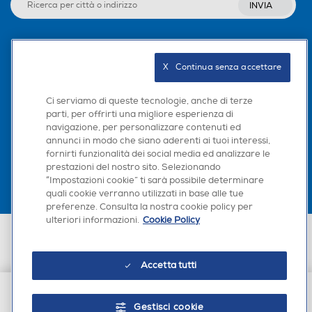
INVIA
all'altro è vecchia scuola. La
Lettore Blu Ray
Lettore Blu Ray
funzione Share-to-TV di Hisense
trasmette i tuoi contenuti
Seguici sui social
preferiti dal tuo dispositivo
X   Continua senza accettare
direttamente alla TV. Specchia o
Picture in Picture (PIP)
Picture in Picture (PIP)
condividi semplicemente: è una
Ci serviamo di queste tecnologie, anche di terze
tua scelta ed è senza problemi.
parti, per offrirti una migliore esperienza di
navigazione, per personalizzare contenuti ed
Scarica la nostra app
annunci in modo che siano aderenti ai tuoi interessi,
Hotel Mode
Hotel Mode
fornirti funzionalità dei social media ed analizzare le
prestazioni del nostro sito. Selezionando
“Impostazioni cookie” ti sarà possibile determinare
quali cookie verranno utilizzati in base alle tue
Tipo Hotel Mode
Tipo Hotel Mode
preferenze. Consulta la nostra cookie policy per
ulteriori informazioni.
Cookie Policy
Euronics Italia SpA. Sede legale Via Montefeltro, 6/a 20156 Milano
Blocco canali e volume
Partita Iva, Codice Fiscale e iscrizione CCIAA Milano Monza Brianza Lodi
n. 13337170156. Codice intermediario SDI: HHBD9AK. Vendite soggette
Accetta tutti
agli Artt. 45 e ss del Codice del Consumo in tema di Diritti dei
Airplay
Airplay
Consumatori.
Gestisci cookie