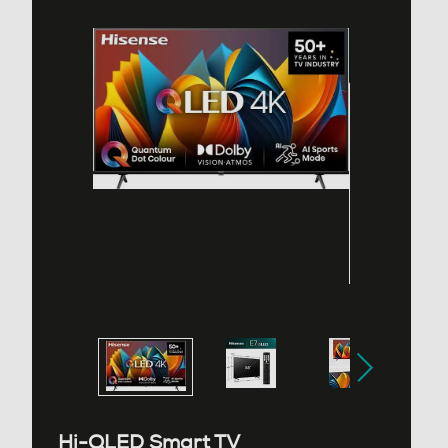
4K Ultra HD (3840×2160)
Risoluzione
4 K
Rapporto contrasto xxx a 1
4000
Frequenza di aggiornamento (Hz)
60
Specifiche stabilità immagine
QLED Display Dolby Vision / HDR 10+ / HLG
HDR High Dinamic Range
Hi-QLED Smart TV