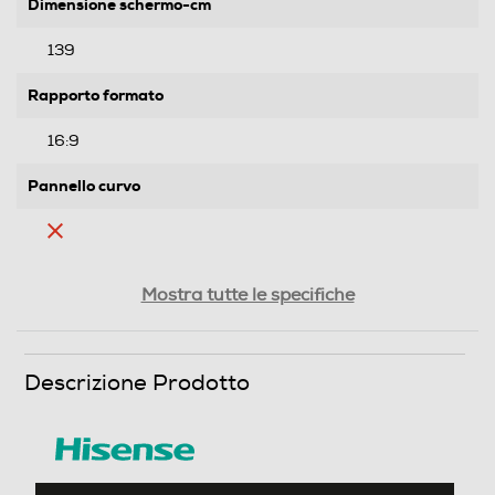
Dimensione schermo-cm
139
Rapporto formato
16:9
Pannello curvo
Ris. orizzontale-pixel
Mostra tutte le specifiche
3840
Ris. verticale-pixel
Descrizione Prodotto
2160
Risoluzione HD