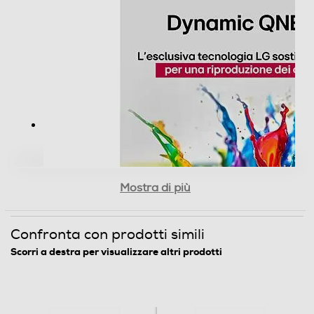
E
Classe efficienza energetica in modalità HDR
G
Audio
Casse
Mostra di più
Numero casse
2
Confronta con prodotti simili
Scorri a destra per visualizzare altri prodotti
Sistema audio
Stereo