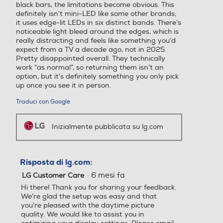
black bars, the limitations become obvious. This
Sistema audio
Sistema audio
definitely isn’t mini‑LED like some other brands;
it uses edge‑lit LEDs in six distinct bands. There’s
noticeable light bleed around the edges, which is
Stereo
Stereo
Hotel Mode
really distracting and feels like something you’d
expect from a TV a decade ago, not in 2025.
Subwoofer
Subwoofer
Pretty disappointed overall. They technically
work “as normal”, so returning them isn’t an
option, but it’s definitely something you only pick
Airplay
up once you see it in person.
Traduci con Google
Soundbar
Soundbar
Altre funzioni
Inizialmente pubblicata su lg.com
Y
Potenza d'uscita
Potenza d'uscita
Sistema operativo TV
Risposta di lg.com:
20
60
·
6 mesi fa
LG Customer Care
WebOS
Hi there! Thank you for sharing your feedback.
Decoder Virtual Dolby
Decoder Virtual Dolby
We’re glad the setup was easy and that
Descrizione Sitema Operativo
you’re pleased with the daytime picture
quality. We would like to assist you in
Virtual Dolby digitale
25