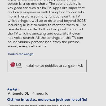
HDMI ARC
HDMI ARC
screen is crisp and sharp. The sound quality is
Y
vey good for such a slim TV. Apps are super fast
and very responsive with the option to load lots
more. There are so many functions on this TV
Dimensioni - Peso
which brings it well up to date and beyond 2025
Numero porte USB
Numero porte USB
including AI but to many to mention them all. The
remote has is roller ball and air point to control
Altezza senza base-mm
2
3
the TV which is amazing and accurate it even
has voice search. All the settings on this TV can
716
be individually personalised, from the picture,
USB Rec (PVR)
USB Rec (PVR)
sound, energy efficiency.
Profondita' senza base-mm
Traduci con Google
29,7
Interfaccia YUV
Interfaccia YUV
Inizialmente pubblicata su lg.com/uk
Peso senza base-Kg
15,5
Interfaccia RGB
Interfaccia RGB
Altezza-mm
★★★★★
★★★★★
·
4 mesi fa
Antonella DL
4
su
786
Ottimo in tutto.. ma senza jack per le cuffie!
5
Comprato da poco sono ancora in fase
stelle.