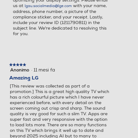
optimizing your display settings. Please email
us at
with your name,
lgau.socialmedia@lge.com
Audio Surround
Audio Surround
address, phone number, a picture of the
Altre caratteristiche
compliance sticker, and your receipt. Lastly,
include your review ID (1211790811) in the
Edge-LED
subject line. We're dedicated to resolving this
for you.
Sintonizzatore DVB-T
Sintonizzatore DVB-T
Common Interface
Slot cam CI e CI+
Sintonizzatore DVB-T2 HE
Sintonizzatore DVB-T2 HE
VC
VC
Numero slot CI o CI/CI+
★★★★★
★★★★★
·
11 mesi fa
Anonimo
Sintonizzatore DVB-S
Sintonizzatore DVB-S
5
1
su
Amazing LG
5
[This review was collected as part of a
stelle.
Compatibilità MKV
promotion.] This is a great high quality TV which
has a rich colourful picture which I have never
Sintonizzatore DVB-C
Sintonizzatore DVB-C
experienced before, with every detail on the
screen coming out crisp and sharp. The sound
Norma VESA
quality is vey good for such a slim TV. Apps are
super fast and very responsive with the option
to load lots more. There are so many functions
Sintonizzatore DVB T – MP
Sintonizzatore DVB T – MP
300 x 300 mm
on this TV which brings it well up to date and
EG
EG
beyond 2025 including AI but to many to