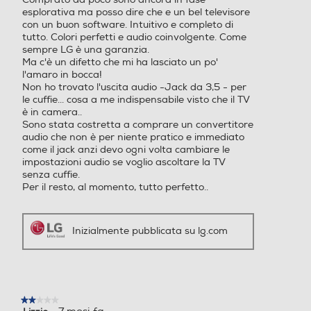
Larghezza-mm
Numero connessioni ottich
Numero connessioni ottich
esplorativa ma posso dire che e un bel televisore
e
e
con un buon software. Intuitivo e completo di
1236
tutto. Colori perfetti e audio coinvolgente. Come
sempre LG è una garanzia.
1
1
Profondità-mm
Ma c'è un difetto che mi ha lasciato un po'
l'amaro in bocca!
Interfaccia AV
Interfaccia AV
Non ho trovato l'uscita audio -Jack da 3,5 - per
260
le cuffie... cosa a me indispensabile visto che il TV
è in camera..
Peso-Kg
Sono stata costretta a comprare un convertitore
audio che non è per niente pratico e immediato
Uscita cuffie
Uscita cuffie
19,3
come il jack anzi devo ogni volta cambiare le
impostazioni audio se voglio ascoltare la TV
senza cuffie.
Informazioni sulla sicurezza del prodotto
Per il resto, al momento, tutto perfetto..
Bluetooth
Bluetooth
Clicca qui
Inizialmente pubblicata su lg.com
Compatibilità 3D
Compatibilità 3D
★★★★★
★★★★★
2