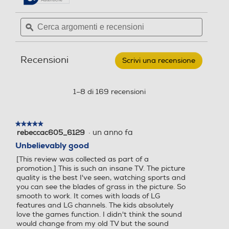
USB Rec (PVR)
4K Ultra HD (3840×2160)
4K Ultra HD (3840×2160)
recensioni.
recensioni
per
Cerca
Cerca
LG
Risoluzione
Risoluzione
argomenti
ϙ
argoment
-
Smart
e
e
TV
Interfaccia YUV
recensioni
recensio
4 K
4 K
QNED
Recensioni
EVO
Scrivi una recensione
.
AI
Questa
Frequenza di aggiorname
Frequenza di aggiorname
MINILED
azione
nto (Hz)
nto (Hz)
UHD
Interfaccia RGB
aprirà
1–8 di 169 recensioni
4K
una
55"
120
120
55QNED86A6-
finestra
Charcoal
modale.
Black
★★★★★
★★★★★
HDR High Dinamic Range
HDR High Dinamic Range
Numero connessioni ottiche
·
un anno fa
rebeccac605_6129
5
su
Unbelievably good
1
5
[This review was collected as part of a
stelle.
promotion.] This is such an insane TV. The picture
Interfaccia AV
Time response Rate
Time response Rate
quality is the best I've seen, watching sports and
you can see the blades of grass in the picture. So
smooth to work. It comes with loads of LG
0,1
features and LG channels. The kids absolutely
Uscita cuffie
love the games function. I didn't think the sound
Internet TV
Internet TV
would change from my old TV but the sound