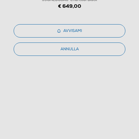
€ 649,00
1
/
21
AVVISAMI
LG - Smart TV QNED EVO AI MINILED UHD 4K 55"
ANNULLA
55QNED86A6-Charcoal Black
4.3
(169)
Dettagli Prodotto
Confronta
€ 799,00
IVA e contributo RAEE inclusi