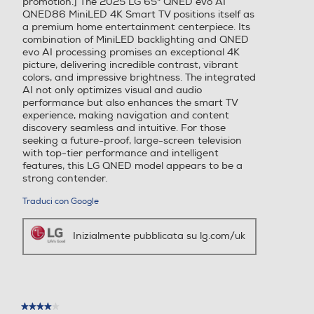
promotion.] The 2025 LG 65" QNED evo AI
QNED86 MiniLED 4K Smart TV positions itself as
Edge-LED
a premium home entertainment centerpiece. Its
combination of MiniLED backlighting and QNED
evo AI processing promises an exceptional 4K
Common Interface
Common Interface
picture, delivering incredible contrast, vibrant
colors, and impressive brightness. The integrated
Slot cam CI e CI+
Slot cam CI e CI+
AI not only optimizes visual and audio
performance but also enhances the smart TV
experience, making navigation and content
Numero slot CI o CI/CI+
Numero slot CI o CI/CI+
discovery seamless and intuitive. For those
seeking a future-proof, large-screen television
1
1
with top-tier performance and intelligent
Previous
Next
features, this LG QNED model appears to be a
strong contender.
Compatibilità MKV
Compatibilità MKV
Traduci con Google
Galleria
Inizialmente pubblicata su lg.com/uk
Norma VESA
Norma VESA
300 x 300 mm
300 x 200 mm
360
55QNED86A6A
Consumo energia stand b
Consumo energia stand b
★★★★★
★★★★★
TV 55 pollici LG QNED evo AI QNED86 MiniLED