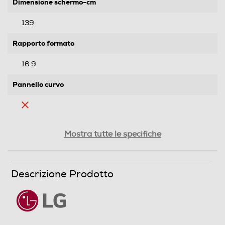
Dimensione schermo-cm
139
Rapporto formato
16:9
Pannello curvo
Ris. orizzontale-pixel
Mostra tutte le specifiche
3840
Ris. verticale-pixel
Descrizione Prodotto
2160
Risoluzione HD