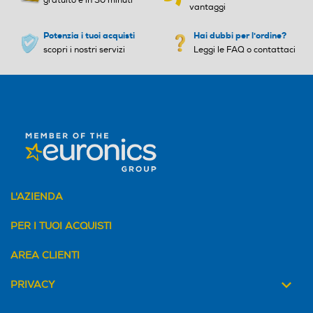
gratuito e in 30 minuti
vantaggi
Larghezza-mm
Larghezza-mm
Potenzia i tuoi acquisti
Hai dubbi per l'ordine?
scopri i nostri servizi
Leggi le FAQ o contattaci
1236
1222
Profondità-mm
Profondità-mm
Caratteristiche principali
260
263
Tipologia dello schermo
QNED MiniLED 4K
Peso-Kg
Peso-Kg
Refresh rate
100/120Hz nativi
19,3
22,1
Gamma colore
L'AZIENDA
Dynamic QNED Color
Processore
PER I TUOI ACQUISTI
α8 Gen2 4K con AI
HDR (High Dynamic Range)
AREA CLIENTI
Dolby Vision / HDR10 / HLG
PRIVACY
Compatibilità AMD FreeSync
Sì