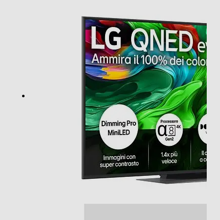
4K Ultra HD (3840×2160)
Risoluzione
4 K
Frequenza di aggiornamento (Hz)
120
HDR High Dinamic Range
Tipologia
Internet TV
Nuova Classe efficienza energetica