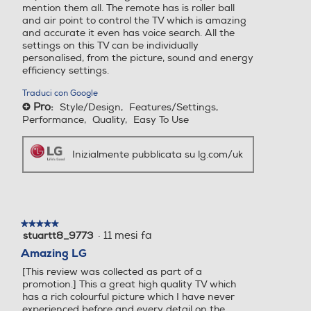
mention them all. The remote has is roller ball
Consumi
and air point to control the TV which is amazing
and accurate it even has voice search. All the
Consumo energia stand by-W
settings on this TV can be individually
EPG Elettronic Program G
EPG Elettronic Program G
personalised, from the picture, sound and energy
uide
uide
0,5
efficiency settings.
Traduci con Google
Consumo di energia in modalità SDR per 1000h (kWh)
Pro:
Style/Design,
Features/Settings,
+
Performance,
Quality,
Easy To Use
64
Connessione rete
Connessione rete
Consumo di energia in modalità HDR per 1000h (kWh)
Inizialmente pubblicata su lg.com/uk
WiFi ed Ethernet
WiFi ed Ethernet
113
DLNA
DLNA
Dotazioni - Personalizzazioni
★★★★★
★★★★★
·
11 mesi fa
stuartt8_9773
5
Occhiali 3D inclusi
su
Numero HDMI Totali
Numero HDMI Totali
Amazing LG
5
[This review was collected as part of a
stelle.
4
4
promotion.] This a great high quality TV which
has a rich colourful picture which I have never
Accessori in dotazione
experienced before and every detail on the