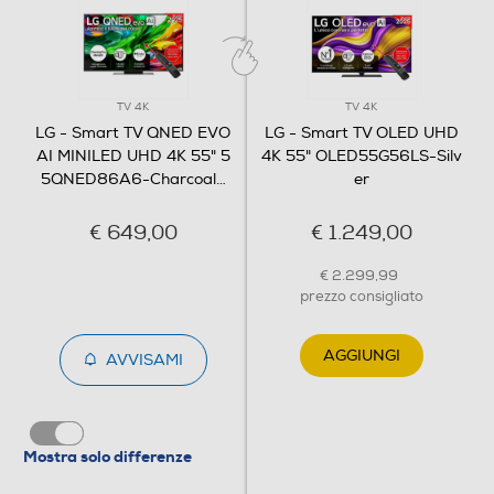
Subwoofer
Soundbar
TV 4K
TV 4K
LG - Smart TV QNED EVO
LG - Smart TV OLED UHD
AI MINILED UHD 4K 55" 5
4K 55" OLED55G56LS-Silv
5QNED86A6-Charcoal
…
er
Potenza d'uscita
€ 649,00
€ 1.249,00
20
Decoder Virtual Dolby
€ 2.299,99
prezzo consigliato
Virtual Dolby digitale
AGGIUNGI
AVVISAMI
Audio Surround
Mostra solo differenze
Sintonizzazione