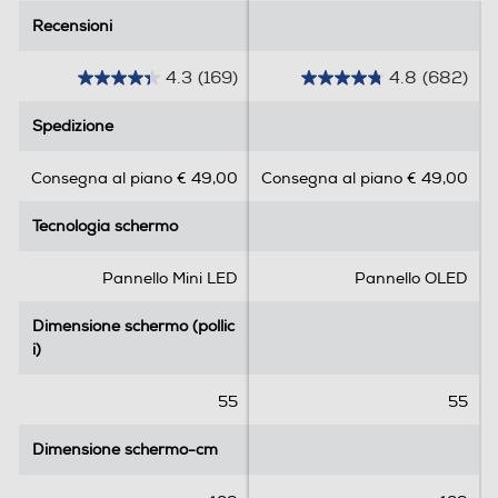
Sintonizzatore DVB-T
Recensioni
Recensioni
Sintonizzatore DVB-T2 HEVC
4.3
(169)
4.8
(682)
4
4
.
.
Sintonizzatore DVB-S
Spedizione
Spedizione
3
8
s
s
Consegna al piano € 49,00
Consegna al piano € 49,00
u
u
Sintonizzatore DVB-C
5
5
Tecnologia schermo
Tecnologia schermo
s
s
t
t
e
e
Pannello Mini LED
Pannello OLED
Sintonizzatore DVB T – MPEG
l
l
l
l
Dimensione schermo (pollic
Dimensione schermo (pollic
e
e
i)
i)
.
.
EPG Elettronic Program Guide
1
6
55
55
6
8
9
2
Dimensione schermo-cm
Dimensione schermo-cm
r
r
e
e