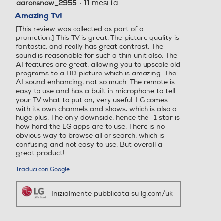
·
11 mesi fa
aaronsnow_2955
4
y-W
y-W
4K Smart TV 2025
su
Amazing Tv!
5
Funzionalità principali
0,5
0,5
[This review was collected as part of a
stelle.
Dynamic QNED Color: la nostra soluzione
promotion.] This TV is great. The picture quality is
esclusiva rende i colori dei tuoi contenuti
fantastic, and really has great contrast. The
Consumo di energia in mo
Consumo di energia in mo
sound is reasonable for such a thin unit also. The
più intensi e naturali
dalità SDR per 1000h (kW
dalità SDR per 1000h (kW
AI features are great, allowing you to upscale old
h)
h)
Processore α8 Gen2: l'Intelligenza Artificiale
programs to a HD picture which is amazing. The
riconosce ciò che vedi e ne ottimizza
AI sound enhancing, not so much. The remote is
easy to use and has a built in microphone to tell
64
64
risoluzione, immagini e suoni
your TV what to put on, very useful. LG comes
Telecomando Puntatore con AI: il nuovo
with its own channels and shows, which is also a
Consumo di energia in mo
Consumo di energia in mo
tasto AI ti permette di interagire col TV
huge plus. The only downside, hence the -1 star is
dalità HDR per 1000h (kW
dalità HDR per 1000h (kW
how hard the LG apps are to use. There is no
direttamente con i comandi vocali in
h)
h)
obvious way to browse all or search, which is
maniera più intuitiva
confusing and not easy to use. But overall a
Dimming Pro con MiniLED: gestisce la
great product!
113
171
retroilluminazione dello schermo in modo
Traduci con Google
da migliorare il contrasto dei dettagli
Occhiali 3D inclusi
Occhiali 3D inclusi
Dolby Vision: i tuoi film e serie TV diventano
Inizialmente pubblicata su lg.com/uk
ancora più coinvolgenti portando il cinema
a casa tua