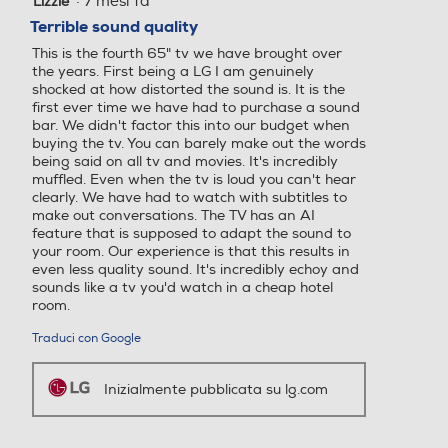
·
7 mesi fa
Lizzie
su
Terrible sound quality
Conversione da 2D a 3D
Conversione da 2D a 3D
5
This is the fourth 65" tv we have brought over
stelle.
the years. First being a LG I am genuinely
shocked at how distorted the sound is. It is the
first ever time we have had to purchase a sound
Lettore o registratore DV
Lettore o registratore DV
bar. We didn't factor this into our budget when
D
D
buying the tv. You can barely make out the words
being said on all tv and movies. It's incredibly
muffled. Even when the tv is loud you can't hear
clearly. We have had to watch with subtitles to
make out conversations. The TV has an AI
Lettore Blu Ray
Lettore Blu Ray
feature that is supposed to adapt the sound to
your room. Our experience is that this results in
even less quality sound. It's incredibly echoy and
sounds like a tv you'd watch in a cheap hotel
room.
Picture in Picture (PIP)
Picture in Picture (PIP)
Traduci con Google
Inizialmente pubblicata su lg.com
Hotel Mode
Hotel Mode