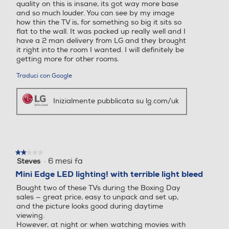
quality on this is insane, its got way more base
and so much louder. You can see by my image
how thin the TV is, for something so big it sits so
flat to the wall. It was packed up really well and I
Funzioni
Nuova Classe efficienza en
Nuova Classe efficienza en
have a 2 man delivery from LG and they brought
ergetica
ergetica
it right into the room I wanted. I will definitely be
Compatibilità 3D
getting more for other rooms.
E
E
Traduci con Google
Classe efficienza energetic
Classe efficienza energetic
Conversione da 2D a 3D
Inizialmente pubblicata su lg.com/uk
a in modalità HDR
a in modalità HDR
G
G
Lettore o registratore DVD
Casse
Casse
★★★★★
★★★★★
·
6 mesi fa
Steves
2
su
Mini Edge LED lighting! with terrible light bleed
5
Lettore Blu Ray
Bought two of these TVs during the Boxing Day
stelle.
Numero casse
Numero casse
sales — great price, easy to unpack and set up,
and the picture looks good during daytime
viewing.
2
4
However, at night or when watching movies with
Picture in Picture (PIP)