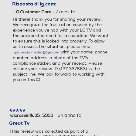
Risposta di lg.com:
·
7 mesi fa
LG Customer Care
Airplay
Airplay
Hi there! thank you for sharing your review.
We recognize the frustration caused by the
experience you've had with your LG TV and
the unexpected need for a soundbar. We want
to ensure this is looked into properly. To allow
Altre funzioni
Altre funzioni
us to assess the situation, please email
with your name, phone
lgau.socialmedia@lge.com
Y
Y
number, address, a photo of the TV's
compliance sticker, and your receipt. Please
include your review ID (1211337863) in the
Sistema operativo TV
Sistema operativo TV
subject line. We look forward to working with
you on this.😊
WebOS
WebOS
Descrizione Sitema Operat
Descrizione Sitema Operat
ivo
ivo
★★★★★
★★★★★
·
un anno fa
wioroseinflu35_5333
5
25
25
su
Great Tv
5
[This review was collected as part of a
Altre caratteristiche
Altre caratteristiche
stelle.