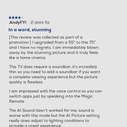
**I cinque anni si contano dall'anno in cui il
Numero slot CI o CI/CI+
Numero slot CI o CI/CI+
prodotto è stato immesso sul mercato globale
per la prima volta e non dalla data di acquisto
del prodotto.
1
1
★★★★★
★★★★★
***Il primo aggiornamento di webOS avverrà
·
2 anni fa
AndyFYI
4
due anni dopo il lancio del prodotto sul mercato
Compatibilità MKV
su
Compatibilità MKV
In a word, stunning
(ad esempio, webOS 25 arriverà nel 2026 sui
5
modelli lanciati nel 2024.
[This review was collected as part of a
stelle.
****I modelli del 2022 che verranno aggiornati
promotion.] I upgraded from a 55” to this 75”
sono gli OLED, i QNED e i TV 8K. I modelli del
and I have no regrets. I am immediately blown
2023 invece sono gli OLED, i QNED, i NanoCell
away by the stunning picture and it truly feels
e gli UHD.
Norma VESA
Norma VESA
like a home cinema.
*****Gli aggiornamenti potrebbero introdurre
modifiche a funzionalità esistenti. Alcuni
This TV does require a soundbar, it’s incredibly
400 x 300
400 x 300 mm
aggiornamenti di funzionalità, applicazioni e
thin so you need to add a soundbar if you want
servizi possono variare in base al modello.
a complete viewing experience but the picture
Consumo energia stand b
Consumo energia stand b
quality is flawless.
y-W
y-W
Come day or night, Brightness Control detects
I am impressed with the voice control so you can
the light in your space and balances the picture
switch apps just by speaking into the Magic
0,5
0,5
accordingly for crisp and clear visuals.
Remote.
Consumo di energia in mo
The AI Sound hasn’t worked for me, sound is
Consumo di energia in mo
worse with this mode but the AI Picture setting
dalità SDR per 1000h (kW
dalità SDR per 1000h (kW
really does adjust to lighting conditions to
h)
h)
provide a great experience.