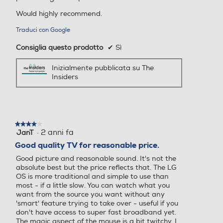
Il tuo TV sa cosa ti piace
Would highly recommend.
102
110
Traduci con Google
Consumo di energia in mo
Consumo di energia in mo
dalità HDR per 1000h (kW
dalità HDR per 1000h (kW
Consiglia questo prodotto
✔
Sì
h)
h)
Inizialmente pubblicata su The
Insiders
208
255
Occhiali 3D inclusi
Occhiali 3D inclusi
★★★★★
★★★★★
·
2 anni fa
JanT
4
su
Good quality TV for reasonable price.
My Profile
Accessori in dotazione
Accessori in dotazione
5
Uno spazio interamente per
Good picture and reasonable sound. It's not the
stelle.
absolute best but the price reflects that. The LG
te
AC Telecomando portatile
Y
OS is more traditional and simple to use than
most - if a little slow. You can watch what you
Ciascun membro della tua famiglia può
Ti ba
Altezza senza base-mm
Altezza senza base-mm
want from the source you want without any
creare un proprio profilo, in modo da
puoi
'smart' feature trying to take over - useful if you
personalizzare la schermata principale e
tue p
don't have access to super fast broadband yet.
965
830
ricevere consigli in base a ciò che guarda.
The magic aspect of the mouse is a bit twitchy. I