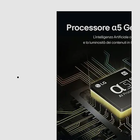
4K Ultra HD (3840×2160)
Risoluzione
4 K
Frequenza di aggiornamento (Hz)
60
HDR High Dinamic Range
Tipologia
Internet TV
Nuova Classe efficienza energetica