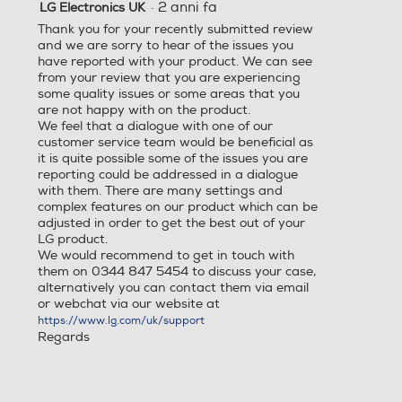
·
2 anni fa
LG Electronics UK
Potenza d'uscita
Potenza d'uscita
Thank you for your recently submitted review
Descrizione Sitema Operativo
and we are sorry to hear of the issues you
have reported with your product. We can see
20
40
24
from your review that you are experiencing
some quality issues or some areas that you
Decoder Virtual Dolby
Decoder Virtual Dolby
Altre caratteristiche
are not happy with on the product.
We feel that a dialogue with one of our
customer service team would be beneficial as
Edge-LED
Virtual Dolby digitale
it is quite possible some of the issues you are
reporting could be addressed in a dialogue
Common Interface
Audio Surround
Audio Surround
I Acoustic Tuning
with them. There are many settings and
Ottimizza l'audio in base al
complex features on our product which can be
Slot cam CI e CI+
adjusted in order to get the best out of your
tuo ambiente
LG product.
Numero slot CI o CI/CI+
We would recommend to get in touch with
alibra la resa audio in maniera
Sintonizzatore DVB-T
Sintonizzatore DVB-T
them on 0344 847 5454 to discuss your case,
utomatica, in modo da ricreare un profilo
alternatively you can contact them via email
1
onoro avvolgente in base all'acustica della
or webchat via our website at
Sintonizzatore DVB-T2 HE
Sintonizzatore DVB-T2 HE
tanza e a dove ti siedi.
https://www.lg.com/uk/support
VC
VC
Compatibilità MKV
Regards
Sintonizzatore DVB-S
Sintonizzatore DVB-S