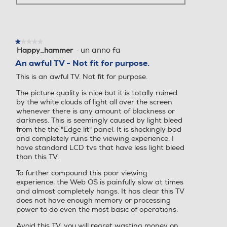
Bluetooth
Bluetooth
Bluetooth 5.1
Accessori in dotazione
★★★★★
★★★★★
DLNA
DLNA
·
un anno fa
Happy_hammer
1
AC Telecomando portatile
su
An awful TV - Not fit for purpose.
5
This is an awful TV. Not fit for purpose.
stelle.
Dimensioni - Peso
The picture quality is nice but it is totally ruined
Numero HDMI Totali
Numero HDMI Totali
S
by the white clouds of light all over the screen
Altezza senza base-mm
whenever there is any amount of blackness or
Il pro
3
4
darkness. This is seemingly caused by light bleed
cor
965
from the the "Edge lit" panel. It is shockingly bad
and completely ruins the viewing experience. I
HDMI ARC
HDMI ARC
Profondita' senza base-mm
have standard LCD tvs that have less light bleed
than this TV.
30,9
To further compound this poor viewing
experience, the Web OS is painfully slow at times
Numero porte USB
Numero porte USB
Peso senza base-Kg
and almost completely hangs. It has clear this TV
does not have enough memory or processing
2
2
power to do even the most basic of operations.
33
Avoid this TV, you will regret wasting money on