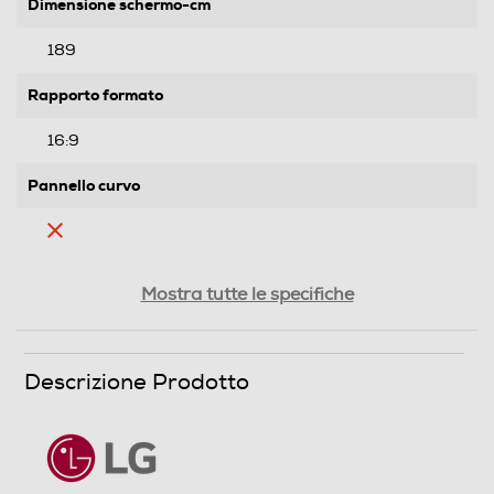
Dimensione schermo-cm
189
Rapporto formato
16:9
Pannello curvo
Ris. orizzontale-pixel
Mostra tutte le specifiche
3840
Ris. verticale-pixel
Descrizione Prodotto
2160
Risoluzione HD