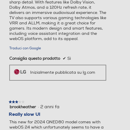
sharp detail. With features like Dolby Vision,
Dolby Atmos, and a 120Hz refresh rate, it
delivers an immersive audiovisual experience. The
Uscita cuffie
TV also supports various gaming technologies like
Time response Rate
Time response Rate
VRR and ALLM, making it a great choice for
gamers. Its modern design and smart features,
including voice assistant integration and the
webOS platform, add to its appeal.
Processore α5 4K con AI
Funzioni
Migliora l'esperienza
Internet TV
Internet TV
Traduci con Google
dall'interno
Compatibilità 3D
Consiglia questo prodotto
✔
Sì
Inizialmente pubblicata su lg.com
Nuova Classe efficienza en
Nuova Classe efficienza en
Conversione da 2D a 3D
ergetica
ergetica
E
G
★★★★★
★★★★★
Lettore o registratore DVD
Classe efficienza energetic
Classe efficienza energetic
·
2 anni fa
brookheather
3
a in modalità HDR
a in modalità HDR
su
Really slow UI
5
This new for 2024 QNED80 model comes with
stelle.
G
G
webOS 24 which unfortunately seems to have a
Lettore Blu Ray