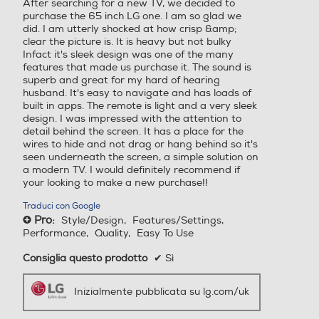
After searching for a new TV, we decided to
stelle.
purchase the 65 inch LG one. I am so glad we
Smart TV Bluetooth
Y
did. I am utterly shocked at how crisp &amp;
clear the picture is. It is heavy but not bulky
Sistema operativo TV
Sistema operativo TV
Infact it's sleek design was one of the many
features that made us purchase it. The sound is
superb and great for my hard of hearing
WebOS
WebOS
husband. It's easy to navigate and has loads of
built in apps. The remote is light and a very sleek
Descrizione Sitema Operat
Descrizione Sitema Operat
design. I was impressed with the attention to
detail behind the screen. It has a place for the
ivo
ivo
wires to hide and not drag or hang behind so it's
seen underneath the screen, a simple solution on
 TV sono dei dispositivi smart evoluti,
24
WebOS
a modern TV. I would definitely recommend if
roprio come il tuo smartphone. Per questo
your looking to make a new purchase!!
i garantiamo 4 aggiornamenti del sistema
Altre caratteristiche
Altre caratteristiche
perativo nel corso dei prossimi 5 anni.
Traduci con Google
Pro:
Style/Design,
Features/Settings,
+
Edge-LED
Mini LED
Performance,
Quality,
Easy To Use
Consiglia questo prodotto
✔
Sì
Common Interface
Common Interface
*Il programma webOS Re:New prevede un
Inizialmente pubblicata su lg.com/uk
Slot cam CI e CI+
Slot cam CI e CI+
totale di 4 aggiornamenti webOS nell'arco di
cinque anni.