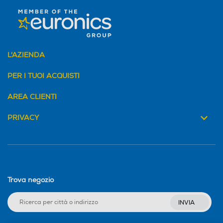
ermette di utilizzare le funzioni smart in
aniera più agevole e semplice. Puoi
liccare sulle icone come faresti col tuo
omputer, scorrere fra le pagine usando la
otella e perfino usare i comandi vocali.
L'AZIENDA
PER I TUOI ACQUISTI
*Le funzioni del telecomando puntatore variano
AREA CLIENTI
in base al Paese e alla lingua.
PRIVACY
Come day or night, Brightness Control detects
the light in your space and balances the picture
accordingly for crisp and clear visuals.
Trova negozio
Un TV con una
INVIA
connettività totale