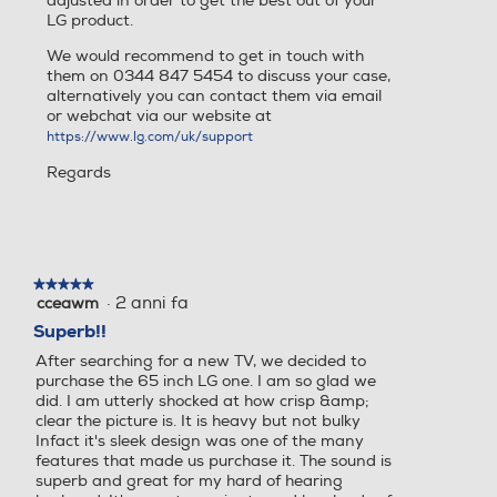
adjusted in order to get the best out of your
the light in your space and balances the picture
LG product.
accordingly for crisp and clear visuals.
Uscita cuffie
Uscita cuffie
We would recommend to get in touch with
them on 0344 847 5454 to discuss your case,
alternatively you can contact them via email
or webchat via our website at
Numero connessioni comp
Numero connessioni comp
https://www.lg.com/uk/support
webOS 24
osite
osite
Un TV che è davvero a tua
Regards
misura
Personalizza il tuo profilo per
Compatibilità 3D
Compatibilità 3D
impostare le caratteristiche
★★★★★
★★★★★
d'immagine preferite, ricevere
·
2 anni fa
cceawm
5
suggerimenti personalizzati e accedere
su
Superb!!
rapidamente alle app più utilizzate.
5
Conversione da 2D a 3D
Conversione da 2D a 3D
After searching for a new TV, we decided to
stelle.
*I menu e le app supportati possono variare in
purchase the 65 inch LG one. I am so glad we
base al Paese e al momento del rilascio.
did. I am utterly shocked at how crisp &amp;
**I consigli sulle parole chiave variano in base
clear the picture is. It is heavy but not bulky
all'app e all'orario e vengono forniti solo nei
Infact it's sleek design was one of the many
Paesi che supportano il riconoscimento vocale
Lettore o registratore DV
Lettore o registratore DV
features that made us purchase it. The sound is
nella propria lingua madre (inclusa l'Italia e
D
D
superb and great for my hard of hearing
l'italiano).