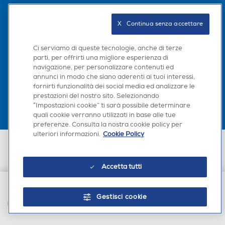
Seguici sui social
X   Continua senza accettare
Ci serviamo di queste tecnologie, anche di terze
parti, per offrirti una migliore esperienza di
navigazione, per personalizzare contenuti ed
Scarica la nostra app
annunci in modo che siano aderenti ai tuoi interessi,
fornirti funzionalità dei social media ed analizzare le
prestazioni del nostro sito. Selezionando
“Impostazioni cookie” ti sarà possibile determinare
quali cookie verranno utilizzati in base alle tue
preferenze. Consulta la nostra cookie policy per
ulteriori informazioni.
Cookie Policy
Connettività con lo smartphone
Euronics Italia SpA. Sede legale Via Montefeltro, 6/a 20156 Milano
Co
Invia le tue app direttamente
Partita Iva, Codice Fiscale e iscrizione CCIAA Milano Monza Brianza Lodi
n. 13337170156. Codice intermediario SDI: HHBD9AK. Vendite soggette
al TV
Accetta tutti
agli Artt. 45 e ss del Codice del Consumo in tema di Diritti dei
Consumatori.
L'Hom
Guarda i contenuti dal tuo iPhone o dal tuo
il tuo
smartphone Android sul grande schermo
Gestisci cookie
elett
del TV in tutta semplicità grazie alla
AGGIUNGI AL CARRELLO
serr
compatibilità con Apple AirPlay e
Chromecast.