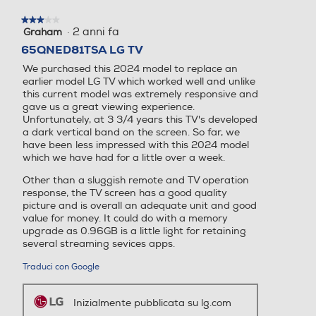
Norma VESA
★★★★★
★★★★★
400 x 300
·
2 anni fa
Graham
3
Sintonizzatore DVB-C
Sintonizzatore DVB-C
su
65QNED81TSA LG TV
Brilla sotto ogni luce
5
We purchased this 2024 model to replace an
Consumi
stelle.
Che tu guardi un film di giorno o di notte,
earlier model LG TV which worked well and unlike
this current model was extremely responsive and
l'Intelligenza Artificiale del TV rileva la
Consumo energia stand by-W
Sintonizzatore DVB T – MP
Sintonizzatore DVB T – MP
gave us a great viewing experience.
luminosità del tuo ambiente e bilancia
EG
EG
Unfortunately, at 3 3/4 years this TV's developed
l'immagine di conseguenza, per offrirti una
0,5
a dark vertical band on the screen. So far, we
visione nitida e chiara.
have been less impressed with this 2024 model
Consumo di energia in modalità SDR per 1000h (kWh)
which we have had for a little over a week.
EPG Elettronic Program G
EPG Elettronic Program G
Other than a sluggish remote and TV operation
102
uide
uide
response, the TV screen has a good quality
AI Sound Pro
picture and is overall an adequate unit and good
Consumo di energia in modalità HDR per 1000h (kWh)
Ascolta ogni sfumatura
value for money. It could do with a memory
upgrade as 0.96GB is a little light for retaining
del suono
208
several streaming sevices apps.
Connessione rete
Connessione rete
Traduci con Google
Dotazioni - Personalizzazioni
WiFi ed Ethernet
WiFi ed Ethernet
Inizialmente pubblicata su lg.com
Occhiali 3D inclusi