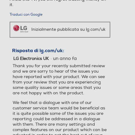
Altezza-mm
USB Rec (PVR)
USB Rec (PVR)
it.
1032
Traduci con Google
Larghezza-mm
Interfaccia YUV
Interfaccia YUV
Inizialmente pubblicata su lg.com/uk
1677
Emozioni per le tue orecchie
Risposta di lg.com/uk:
Profondità-mm
Interfaccia RGB
Interfaccia RGB
Immergiti in un audio surround virtuale a
·
un anno fa
LG Electronics UK
9.1.2 canali che sembra provenire
359
Thank you for your recently submitted review
tutt'intorno a te.
and we are sorry to hear of the issues you
Peso-Kg
have reported with your product. We can see
from your review that you are experiencing
Numero connessioni ottich
Numero connessioni ottich
some quality issues or some areas that you
34
e
e
*Immagini sullo schermo simulate.
are not happy with on the product.
**Questa funzione deve essere attivata dal
menu audio.
We feel that a dialogue with one of our
1
1
Informazioni sulla sicurezza del prodotto
***La resa sonora può variare in base
customer service team would be beneficial as
all'ambiente in cui è posizionato il TV.
it is quite possible some of the issues you are
Interfaccia AV
Interfaccia AV
Clicca qui
reporting could be addressed in a dialogue
with them. There are many settings and
complex features on our product which can be
Come day or night, Brightness Control detects