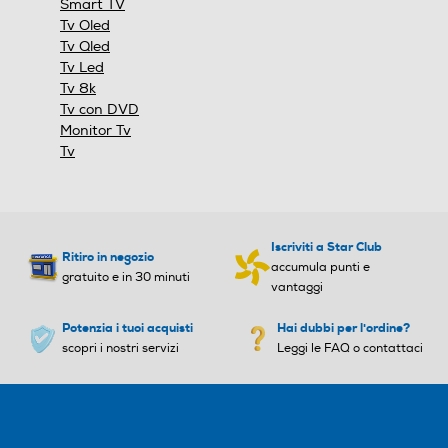
Smart TV
359
340
the light in your space and balances the picture
Tv Oled
accordingly for crisp and clear visuals.
Tv Qled
Peso-Kg
Peso-Kg
Tv Led
Tv 8k
34
19,8
Tv con DVD
Monitor Tv
Tv
Iscriviti a Star Club
Ritiro in negozio
accumula punti e
gratuito e in 30 minuti
vantaggi
Potenzia i tuoi acquisti
Hai dubbi per l'ordine?
elecomando puntatore
scopri i nostri servizi
Leggi le FAQ o contattaci
La magia è nelle tue mani
o impugni come una bacchetta magica, lo
si come un mouse. L'esclusivo
elecomando puntatore dei nostri TV ti