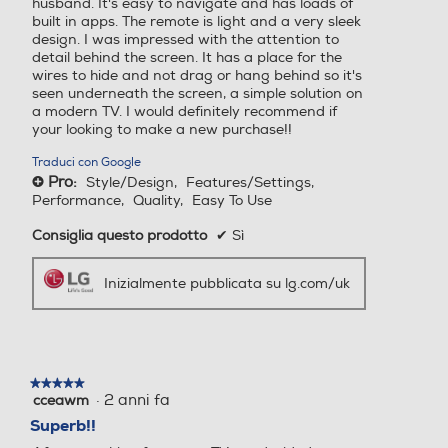
husband. It's easy to navigate and has loads of
***L'interfaccia potrebbe variare in seguito agli
built in apps. The remote is light and a very sleek
aggiornamenti di webOS.
****Immagini su schermo simulate.
design. I was impressed with the attention to
detail behind the screen. It has a place for the
Lettore Blu Ray
Lettore Blu Ray
wires to hide and not drag or hang behind so it's
seen underneath the screen, a simple solution on
Come day or night, Brightness Control detects
a modern TV. I would definitely recommend if
the light in your space and balances the picture
your looking to make a new purchase!!
accordingly for crisp and clear visuals.
Picture in Picture (PIP)
Picture in Picture (PIP)
Traduci con Google
Pro:
Style/Design,
Features/Settings,
+
Performance,
Quality,
Easy To Use
webOS Re:New Program
Consiglia questo prodotto
✔
Sì
Un'esperienza smart che
Hotel Mode
Hotel Mode
si rinnova per 5 anni
Inizialmente pubblicata su lg.com/uk
Desideriamo che la tua esperienza con
i nostri TV resti attuale anche per i
Airplay
Airplay
prossimi anni.
★★★★★
★★★★★
·
2 anni fa
cceawm
5
su
Superb!!
Altre funzioni
Altre funzioni
5