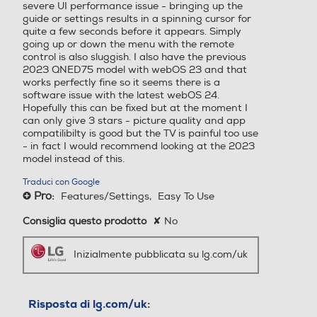
severe UI performance issue - bringing up the
Casse
Casse
guide or settings results in a spinning cursor for
quite a few seconds before it appears. Simply
going up or down the menu with the remote
Picture in Picture (PIP)
control is also sluggish. I also have the previous
Il processore α5 di settima generazione
2023 QNED75 model with webOS 23 and that
ottimizza automaticamente l'audio e la
Numero casse
Numero casse
works perfectly fine so it seems there is a
luminosità in base a ciò che guardi.
software issue with the latest webOS 24.
Hopefully this can be fixed but at the moment I
Hotel Mode
2
4
can only give 3 stars - picture quality and app
compatilibilty is good but the TV is painful too use
*Immagini sullo schermo simulate
Sistema audio
Sistema audio
- in fact I would recommend looking at the 2023
model instead of this.
Airplay
Stereo
Stereo
AI Customization
Traduci con Google
In sintonia con ciò che ti
Pro:
Features/Settings,
Easy To Use
+
Subwoofer
Subwoofer
piace
Consiglia questo prodotto
✘
No
Altre funzioni
Inizialmente pubblicata su lg.com/uk
Smart TV Bluetooth
Soundbar
Soundbar
Sistema operativo TV
Risposta di lg.com/uk:
WebOS