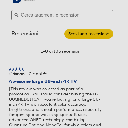
Numero porte USB
4K Ultra HD (3840×2160)
4K Ultra HD (3840×2160)
recensioni.
recensioni
per
Cerca
Cerca
LG
2
Risoluzione
Risoluzione
argomenti
ϙ
argoment
-
Smart
e
e
TV
USB Rec (PVR)
recensioni
recensio
4 K
4 K
QNED
Recensioni
Serie
Scrivi una recensione
.
80
Questa
Frequenza di aggiorname
Frequenza di aggiorname
UHD
azione
nto (Hz)
nto (Hz)
4K
Interfaccia YUV
aprirà
1–8 di 165 recensioni
75"
una
75QNED80T6A-
60
120
Blu
finestra
modale.
★★★★★
★★★★★
HDR High Dinamic Range
HDR High Dinamic Range
Interfaccia RGB
·
2 anni fa
Cristian
5
su
Awesome large 86-inch 4K TV
5
[This review was collected as part of a
stelle.
promotion.] You should consider buying the LG
Numero connessioni ottiche
Luminosità-candele m/2
Luminosità-candele m/2
86QNED81TSA if you’re looking for a large 86-
inch 4K TV with excellent color accuracy,
1
brightness, and smooth performance, especially
for gaming and watching sports. It uses
Interfaccia AV
advanced QNED technology, combining
Angolo di visualizzazione
Angolo di visualizzazione
Quantum Dot and NanoCell for vivid colors and