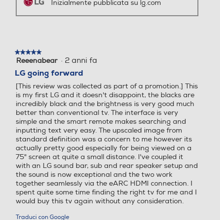
Bluetooth
Bluetooth
Inizialmente pubblicata su lg.com
Bluetooth 5.1
Accessori in dotazione
DLNA
DLNA
★★★★★
★★★★★
AC Telecomando portatile
·
2 anni fa
Reeenabear
5
su
LG going forward
5
Dimensioni - Peso
[This review was collected as part of a promotion.] This
stelle.
Numero HDMI Totali
Numero HDMI Totali
is my first LG and it doesn't disappoint, the blacks are
Altezza senza base-mm
incredibly black and the brightness is very good much
better than conventional tv. The interface is very
4
4
simple and the smart remote makes searching and
840
inputting text very easy. The upscaled image from
HDMI ARC
HDMI ARC
standard definition was a concern to me however its
Profondita' senza base-mm
actually pretty good especially for being viewed on a
75" screen at quite a small distance. I've coupled it
29,7
with an LG sound bar, sub and rear speaker setup and
the sound is now exceptional and the two work
Numero porte USB
Numero porte USB
Peso senza base-Kg
together seamlessly via the eARC HDMI connection. I
spent quite some time finding the right tv for me and I
would buy this tv again without any consideration.
2
2
22,5
Traduci con Google