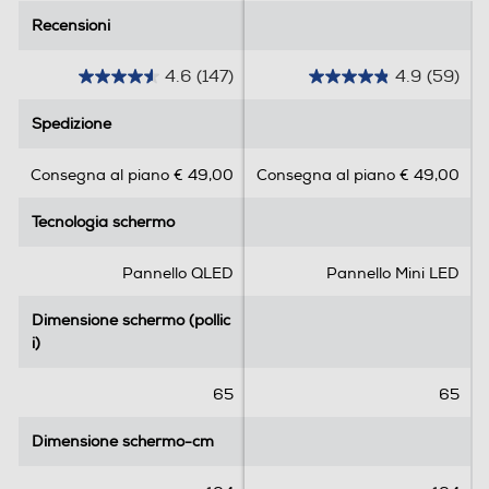
Sintonizzatore DVB-T
Recensioni
Recensioni
Sintonizzatore DVB-T2 HEVC
4.6
(147)
4.9
(59)
4
4
.
.
Sintonizzatore DVB-S
Spedizione
Spedizione
6
9
s
s
Consegna al piano € 49,00
Consegna al piano € 49,00
u
u
5
5
Sintonizzatore DVB-C
Tecnologia schermo
Tecnologia schermo
s
s
t
t
e
e
Pannello QLED
Pannello Mini LED
Sintonizzatore DVB T – MPEG
l
l
l
l
Dimensione schermo (pollic
Dimensione schermo (pollic
e
e
i)
i)
.
.
EPG Elettronic Program Guide
1
5
65
65
4
9
7
r
Dimensione schermo-cm
Dimensione schermo-cm
r
e
e
c