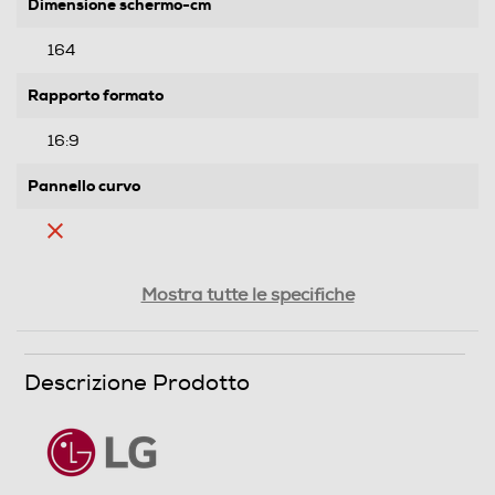
Dimensione schermo-cm
164
Rapporto formato
16:9
Pannello curvo
Ris. orizzontale-pixel
Mostra tutte le specifiche
3840
Ris. verticale-pixel
Descrizione Prodotto
2160
Risoluzione HD