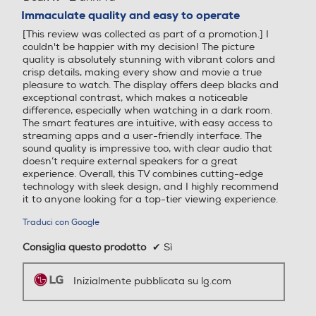
su
Immaculate quality and easy to operate
Potenza d'uscita
Potenza d'uscita
5
Descrizione Sitema Operativo
[This review was collected as part of a promotion.] I
stelle.
couldn't be happier with my decision! The picture
20
40
24
quality is absolutely stunning with vibrant colors and
crisp details, making every show and movie a true
Decoder Virtual Dolby
Decoder Virtual Dolby
pleasure to watch. The display offers deep blacks and
Altre caratteristiche
exceptional contrast, which makes a noticeable
difference, especially when watching in a dark room.
Edge-LED
The smart features are intuitive, with easy access to
streaming apps and a user-friendly interface. The
Common Interface
Audio Surround
Audio Surround
sound quality is impressive too, with clear audio that
doesn’t require external speakers for a great
Slot cam CI e CI+
experience. Overall, this TV combines cutting-edge
technology with sleek design, and I highly recommend
it to anyone looking for a top-tier viewing experience.
Numero slot CI o CI/CI+
Sintonizzatore DVB-T
Sintonizzatore DVB-T
Traduci con Google
1
Sintonizzatore DVB-T2 HE
Sintonizzatore DVB-T2 HE
Consiglia questo prodotto
✔
Sì
VC
VC
Compatibilità MKV
Inizialmente pubblicata su lg.com
Sintonizzatore DVB-S
Sintonizzatore DVB-S