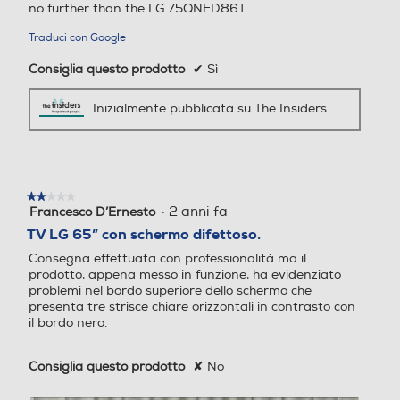
no further than the LG 75QNED86T
Uscita cuffie
Uscita cuffie
Traduci con Google
Consiglia questo prodotto
✔
Sì
Numero connessioni comp
Numero connessioni comp
Inizialmente pubblicata su The Insiders
osite
osite
★★★★★
★★★★★
Compatibilità 3D
Compatibilità 3D
·
2 anni fa
Francesco D’Ernesto
2
su
TV LG 65” con schermo difettoso.
5
Consegna effettuata con professionalità ma il
stelle.
prodotto, appena messo in funzione, ha evidenziato
Conversione da 2D a 3D
Conversione da 2D a 3D
problemi nel bordo superiore dello schermo che
presenta tre strisce chiare orizzontali in contrasto con
il bordo nero.
Lettore o registratore DV
Consiglia questo prodotto
✘
No
Lettore o registratore DV
D
D