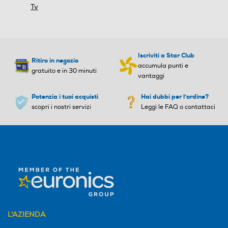
Tv
85
110
Consumo di energia in mo
Consumo di energia in mo
dalità HDR per 1000h (kW
dalità HDR per 1000h (kW
Iscriviti a Star Club
h)
h)
Ritiro in negozio
accumula punti e
gratuito e in 30 minuti
vantaggi
165
255
Potenzia i tuoi acquisti
Hai dubbi per l'ordine?
Occhiali 3D inclusi
Occhiali 3D inclusi
scopri i nostri servizi
Leggi le FAQ o contattaci
Accessori in dotazione
Accessori in dotazione
Previous
Next
AC Telecomando portatile
Y
Altezza senza base-mm
Altezza senza base-mm
Galleria
L'AZIENDA
840
830