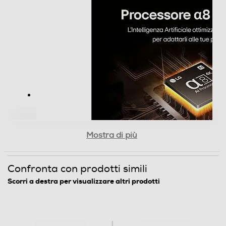
E
Classe efficienza energetica in modalità HDR
G
Audio
Casse
Mostra di più
Numero casse
2
Confronta con prodotti simili
Scorri a destra per visualizzare altri prodotti
Sistema audio
Stereo