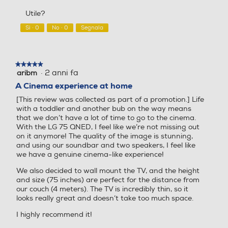
n
a
5
3
s
a
Utile?
su
Smart TV Bluetooth
Y
f
z
5
Sì ·
0
No ·
0
Segnala
o
i
Sistema operativo TV
Sistema operativo TV
n
o
d
n
o
e
WebOS
WebOS
★★★★★
★★★★★
n
a
·
2 anni fa
aribm
5
e
p
su
Descrizione Sitema Operat
Descrizione Sitema Operat
A Cinema experience at home
r
r
5
ivo
ivo
o
i
[This review was collected as part of a promotion.] Life
stelle.
.
r
with a toddler and another bub on the way means
that we don’t have a lot of time to go to the cinema.
à
24
WebOS
With the LG 75 QNED, I feel like we’re not missing out
u
on it anymore! The quality of the image is stunning,
n
Altre caratteristiche
Altre caratteristiche
and using our soundbar and two speakers, I feel like
a
we have a genuine cinema-like experience!
f
Edge-LED
Mini LED
i
We also decided to wall mount the TV, and the height
n
and size (75 inches) are perfect for the distance from
e
Common Interface
Common Interface
our couch (4 meters). The TV is incredibly thin, so it
s
looks really great and doesn’t take too much space.
t
Slot cam CI e CI+
Slot cam CI e CI+
I highly recommend it!
r
a