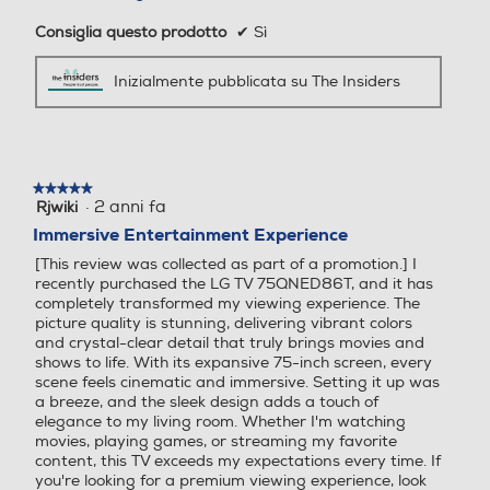
USB Rec (PVR)
USB Rec (PVR)
Altezza-mm
Consiglia questo prodotto
✔
Sì
909
Inizialmente pubblicata su The Insiders
Larghezza-mm
Interfaccia YUV
Interfaccia YUV
1456
Profondità-mm
★★★★★
★★★★★
Interfaccia RGB
Interfaccia RGB
·
2 anni fa
Rjwiki
5
su
Immersive Entertainment Experience
285
5
[This review was collected as part of a promotion.] I
stelle.
Peso-Kg
recently purchased the LG TV 75QNED86T, and it has
Numero connessioni ottich
Numero connessioni ottich
completely transformed my viewing experience. The
26,3
picture quality is stunning, delivering vibrant colors
e
e
and crystal-clear detail that truly brings movies and
shows to life. With its expansive 75-inch screen, every
1
1
scene feels cinematic and immersive. Setting it up was
Informazioni sulla sicurezza del prodotto
a breeze, and the sleek design adds a touch of
elegance to my living room. Whether I'm watching
Interfaccia AV
Interfaccia AV
Clicca qui
movies, playing games, or streaming my favorite
content, this TV exceeds my expectations every time. If
you're looking for a premium viewing experience, look