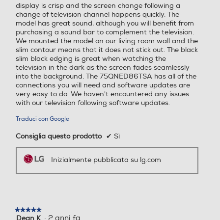
display is crisp and the screen change following a
Casse
Casse
change of television channel happens quickly. The
model has great sound, although you will benefit from
purchasing a sound bar to complement the television.
Picture in Picture (PIP)
We mounted the model on our living room wall and the
slim contour means that it does not stick out. The black
Numero casse
Numero casse
slim black edging is great when watching the
television in the dark as the screen fades seamlessly
into the background. The 75QNED86TSA has all of the
Hotel Mode
2
4
connections you will need and software updates are
very easy to do. We haven't encountered any issues
Sistema audio
Sistema audio
with our television following software updates.
Airplay
Traduci con Google
Stereo
Stereo
Consiglia questo prodotto
✔
Sì
Subwoofer
Subwoofer
Altre funzioni
Inizialmente pubblicata su lg.com
Smart TV Bluetooth
Soundbar
Soundbar
Sistema operativo TV
★★★★★
★★★★★
·
2 anni fa
Dean K
5
WebOS