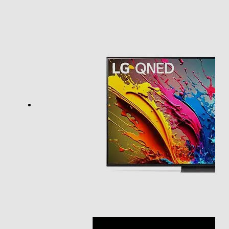
4K Ultra HD (3840×2160)
Risoluzione
4 K
Frequenza di aggiornamento (Hz)
120
HDR High Dinamic Range
Tipologia
Internet TV
Nuova Classe efficienza energetica