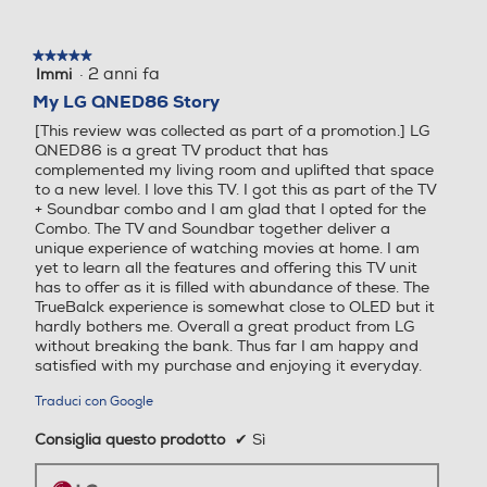
Norma VESA
300 x 300
Sintonizzatore DVB-C
Sintonizzatore DVB-C
★★★★★
★★★★★
·
2 anni fa
Immi
5
su
My LG QNED86 Story
Consumi
5
[This review was collected as part of a promotion.] LG
stelle.
Consumo energia stand by-W
QNED86 is a great TV product that has
Sintonizzatore DVB T – MP
Sintonizzatore DVB T – MP
complemented my living room and uplifted that space
EG
EG
to a new level. I love this TV. I got this as part of the TV
0,5
+ Soundbar combo and I am glad that I opted for the
Combo. The TV and Soundbar together deliver a
Consumo di energia in modalità SDR per 1000h (kWh)
unique experience of watching movies at home. I am
yet to learn all the features and offering this TV unit
EPG Elettronic Program G
EPG Elettronic Program G
85
has to offer as it is filled with abundance of these. The
uide
uide
TrueBalck experience is somewhat close to OLED but it
hardly bothers me. Overall a great product from LG
Consumo di energia in modalità HDR per 1000h (kWh)
without breaking the bank. Thus far I am happy and
satisfied with my purchase and enjoying it everyday.
165
Connessione rete
Connessione rete
Traduci con Google
Dotazioni - Personalizzazioni
Consiglia questo prodotto
✔
Sì
WiFi ed Ethernet
WiFi ed Ethernet
Occhiali 3D inclusi