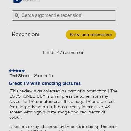
Numero porte USB
4K Ultra HD (3840×2160)
4K Ultra HD (3840×2160)
recensioni.
recensioni
per
Cerca
Cerca
LG
2
Risoluzione
Risoluzione
argomenti
ϙ
argoment
-
Smart
e
e
TV
USB Rec (PVR)
recensioni
recensio
4 K
4 K
QNED
Recensioni
Serie
Scrivi una recensione
.
86
Questa
Frequenza di aggiorname
Frequenza di aggiorname
UHD
azione
nto (Hz)
nto (Hz)
4K
Interfaccia YUV
aprirà
1–8 di 147 recensioni
65"
una
65QNED86T6A-
120
120
Blu
finestra
modale.
★★★★★
★★★★★
HDR High Dinamic Range
HDR High Dinamic Range
Interfaccia RGB
·
2 anni fa
TechShark
5
su
Great TV with amazing pictures
5
[This review was collected as part of a promotion.] The
stelle.
LG 75" QNED 86Y is an impressive panel from my
Numero connessioni ottiche
Luminosità-candele m/2
Luminosità-candele m/2
favourite TV manufacturer. It's a huge TV and perfect
for a large living area, it has a really impressive, 4K
1
screen with high quality image and real depth of
colour.
Interfaccia AV
Angolo di visualizzazione
Angolo di visualizzazione
It has an array of connectivity ports including the ever