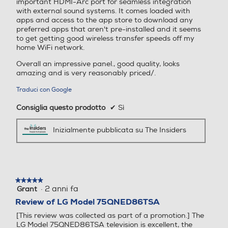
important HDMI-Arc port for seamless integration
with external sound systems. It comes loaded with
apps and access to the app store to download any
Uscita cuffie
preferred apps that aren't pre-installed and it seems
Time response Rate
Time response Rate
to get getting good wireless transfer speeds off my
home WiFi network.
Overall an impressive panel., good quality, looks
amazing and is very reasonably priced/.
Funzioni
Internet TV
Internet TV
Traduci con Google
Compatibilità 3D
Consiglia questo prodotto
✔
Sì
Nuova Classe efficienza en
Nuova Classe efficienza en
Inizialmente pubblicata su The Insiders
ergetica
ergetica
Conversione da 2D a 3D
E
G
★★★★★
★★★★★
Lettore o registratore DVD
Classe efficienza energetic
Classe efficienza energetic
·
2 anni fa
Grant
5
a in modalità HDR
a in modalità HDR
su
Review of LG Model 75QNED86TSA
5
[This review was collected as part of a promotion.] The
stelle.
G
G
Lettore Blu Ray
LG Model 75QNED86TSA television is excellent, the