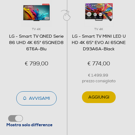
Subwoofer
Soundbar
TV 4K
TV 4K
LG - Smart TV QNED Serie
LG - Smart TV MINI LED U
86 UHD 4K 65" 65QNED8
HD 4K 65" EVO AI 65QNE
6T6A-Blu
D93A6A-Black
Potenza d'uscita
€ 799,00
€ 774,00
20
Decoder Virtual Dolby
€ 1.499,99
prezzo consigliato
AGGIUNGI
AVVISAMI
Audio Surround
Mostra solo differenze
Sintonizzazione