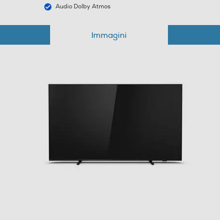
Audio Dolby Atmos
Immagini
2
Stereo
20
20
Dolby Atmos
Incredible Surround