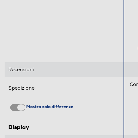
DLNA
Numero HDMI Totali
HDMI ARC
Numero HDMI ARC
Numero porte USB
Audio cinematografico con Dol
Atmos.
USB Rec (PVR)
Recensioni
Dolby Atmos colloca con precisione ogni det
Interfaccia AV
intorno a te, così potrai percepire un
Con
Spedizione
coinvolgimento ancora maggiore. Da astron
Uscita cuffie
fluttuanti sopra la tua testa a passi silenzio
tue spalle, ti sembrerà di essere al centro
Mostra solo differenze
dell'azione.
Funzioni
Display
Compatibilità 3D