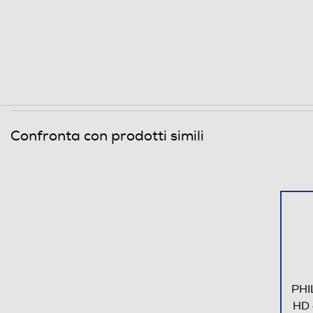
Sintonizzazione
Sintonizzatore DVB-T
Sintonizzatore DVB-S
Sintonizzatore DVB-C
Confronta con prodotti simili
Certificazione TV
EPG Elettronic Program Guide
Connessioni
Aspetti di rilievo
Connessione rete
Bluetooth
PHI
HD 