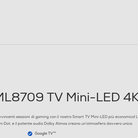
3840
2160
4K Ultra HD (3840×2160)
4 K
60
8
ML8709 TV Mini-LED 4
 avvincenti sessioni di gaming con il nostro Smart TV Mini-LED più economico! 
Full Internet TV
ntum Dot, e il potente audio Dolby Atmos creano un'atmosfera davvero unica.
F
Google TV™