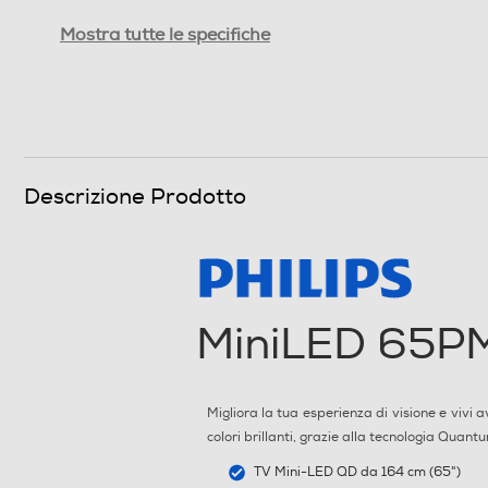
Ris. orizzontale-pixel
Mostra tutte le specifiche
Ris. verticale-pixel
Risoluzione HD
Risoluzione
Descrizione Prodotto
Frequenza di aggiornamento (Hz)
HDR High Dinamic Range
Time response Rate
MiniLED 65P
Tipologia
Migliora la tua esperienza di visione e vivi
Internet TV
colori brillanti, grazie alla tecnologia Qua
Nuova Classe efficienza energetica
TV Mini-LED QD da 164 cm (65")