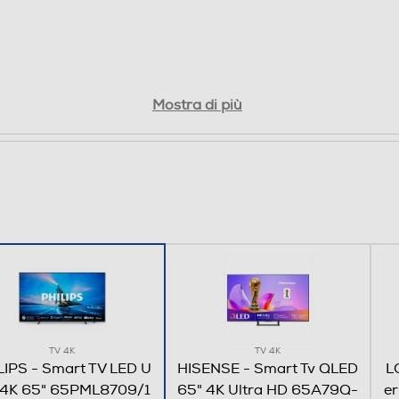
Sintonizzatore DVB-T2 HEVC Main10
Mostra di più
Certificato LaTivu 4K
WiFi ed Ethernet
TV 4K
TV 4K
Bluetooth 5.0
LIPS - Smart TV LED U
HISENSE - Smart Tv QLED
L
4K 65" 65PML8709/1
65" 4K Ultra HD 65A79Q-
e