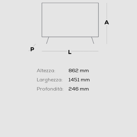
Altezza:
862 mm
Larghezza:
1451 mm
Profondità:
246 mm