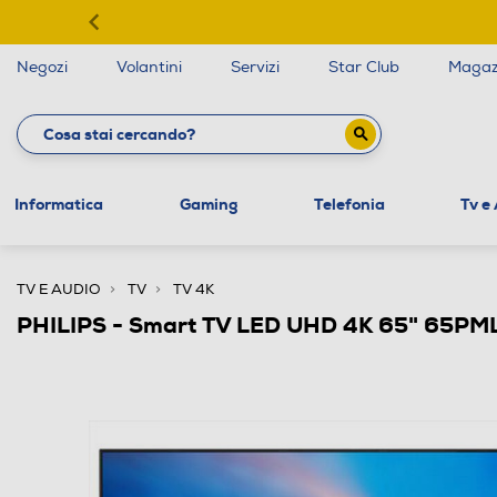
Negozi
Volantini
Servizi
Star Club
Magaz
Informatica
Gaming
Telefonia
Tv e
TV E AUDIO
TV
TV 4K
PHILIPS - Smart TV LED UHD 4K 65" 65PM