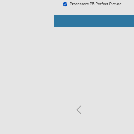
Processore P5 Perfect Picture
Audio
Casse
Numero casse
Sistema audio
Subwoofer
Soundbar
Potenza RMS - W
Potenza d'uscita
Decoder Virtual Dolby
Audio Surround