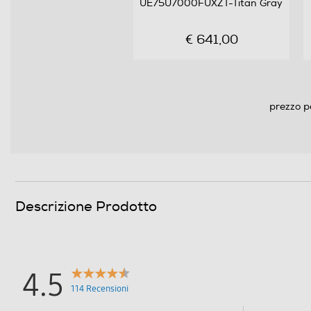
UE75U7000FUXZT-Titan Gray
Numero casse
€ 641,00
Sistema audio
Subwoofer
prezzo p
Soundbar
Decoder Virtual Dolby
Audio Surround
Descrizione Prodotto
Sintonizzazione
Sintonizzatore DVB-T
4.5
Sintonizzatore DVB-S
114 Recensioni
Sintonizzatore DVB-C