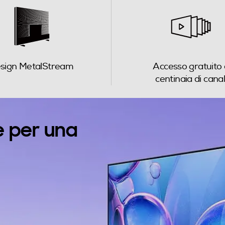
sign MetalStream
Accesso gratuito 
WiFi ed Ethernet
centinaia di canal
3
e per una
1