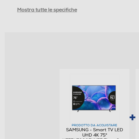
Ris. orizzontale-pixel
Mostra tutte le specifiche
Ris. verticale-pixel
Risoluzione HD
Risoluzione
HDR High Dinamic Range
Tipologia
Internet TV
Nuova Classe efficienza energetica
Audio
PRODOTTO DA ACQUISTARE
SAMSUNG - Smart TV LED
UHD 4K 75"
Casse