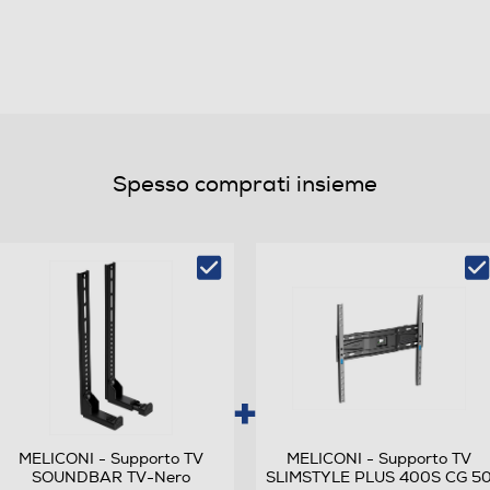
3840
2160
4K Ultra HD (3840×2160)
4 K
Spesso comprati insieme
Full Internet TV
G
MELICONI - Supporto TV
MELICONI - Supporto TV
SOUNDBAR TV-Nero
SLIMSTYLE PLUS 400S CG 5