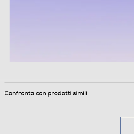
Uscita cuffie
Funzioni
Compatibilità 3D
Conversione da 2D a 3D
Lettore o registratore DVD
Lettore Blu Ray
Picture in Picture (PIP)
Confronta con prodotti simili
Hotel Mode
Airplay
Sistema operativo TV