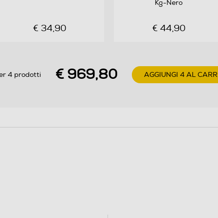
Kg-Nero
2
€ 34,90
€ 44,90
Stereo
€ 969,80
er 4 prodotti
AGGIUNGI 4 AL CAR
Dolby Atmos
Incredible Surround
Sintonizzatore DVB-T2