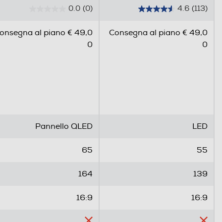
0.0
(0)
4.6
(113)
0
4
.
.
onsegna al piano € 49,0
Consegna al piano € 49,0
0
6
0
0
s
s
u
u
5
5
s
s
t
t
e
e
l
l
Pannello QLED
LED
l
l
e
e
65
55
.
.
1
164
139
1
3
16:9
16:9
r
e