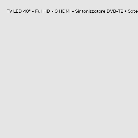
TV LED 40" - Full HD - 3 HDMI - Sintonizzatore DVB-T2 + Satell
Tipologia
Internet TV
Nuova Classe efficienza energetica
Audio
Casse
Numero casse
Sistema audio
Subwoofer
Soundbar