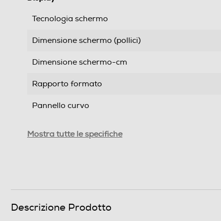
Tecnologia schermo
Dimensione schermo (pollici)
Dimensione schermo-cm
Rapporto formato
Pannello curvo
Ris. orizzontale-pixel
Mostra tutte le specifiche
Ris. verticale-pixel
Risoluzione HD
Risoluzione
Descrizione Prodotto
HDR High Dinamic Range