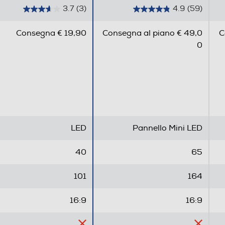
3.7
(3)
4.9
(59)
3
4
.
.
Consegna € 19,90
Consegna al piano € 49,0
C
7
9
0
s
s
u
u
5
5
s
s
t
t
e
e
l
l
LED
Pannello Mini LED
l
l
e
e
40
65
.
.
3
5
0,5
101
164
r
9
e
r
(kWh)
36
16:9
16:9
c
e
e
c