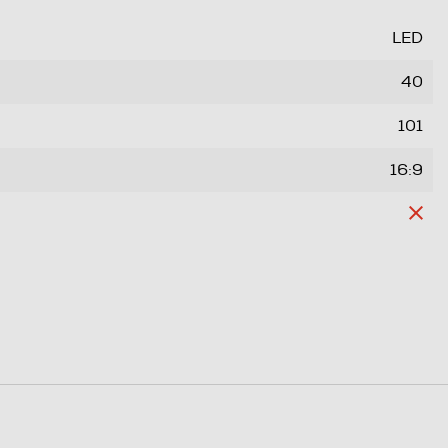
LED
40
101
16:9
1920
1080
4K Ultra HD (3840×2160)
2 K