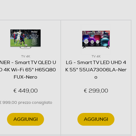
TV 4K
TV 4K
AIER - Smart TV QLED U
LG - Smart TV LED UHD 4
D 4K Wi-Fi 65" H65Q80
K 55" 55UA73006LA-Ner
FUX-Nero
o
€ 449,00
€ 299,00
€ 999,00
prezzo consigliato
AGGIUNGI
AGGIUNGI