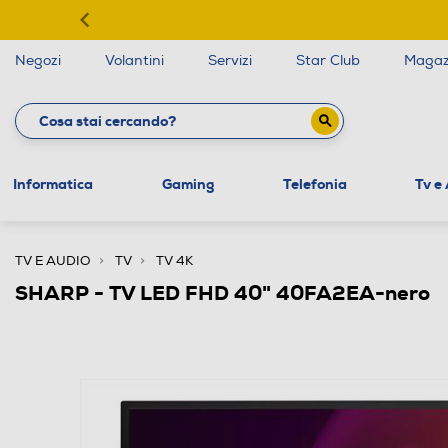
Negozi
Volantini
Servizi
Star Club
Magaz
Informatica
Gaming
Telefonia
Tv e
TV E AUDIO
TV
TV 4K
SHARP - TV LED FHD 40" 40FA2EA-nero