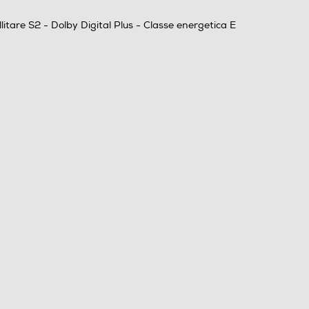
itare S2 - Dolby Digital Plus - Classe energetica E
E
2
Mono