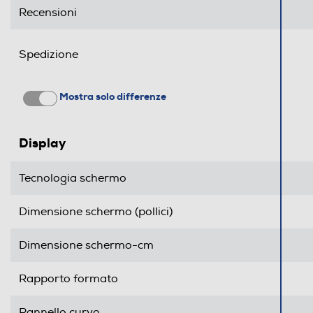
Recensioni
Lettore Blu Ray
Picture in Picture (PIP)
Spedizione
Hotel Mode
Mostra solo differenze
Airplay
Display
Common Interface
Compatibilità MKV
Tecnologia schermo
Dimensione schermo (pollici)
Consumi
Consumo energia stand by-W
Dimensione schermo-cm
Consumo di energia in modalità SDR per 1000h 
Rapporto formato
Pannello curvo