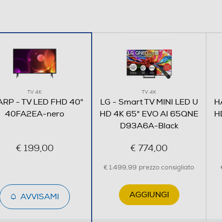
3
2
TV 4K
TV 4K
RP - TV LED FHD 40"
LG - Smart TV MINI LED U
H
40FA2EA-nero
HD 4K 65" EVO AI 65QNE
H
D93A6A-Black
€ 199,00
€ 774,00
€ 1.499,99
prezzo consigliato
AGGIUNGI
AVVISAMI