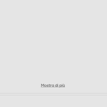
Dolby Digital Plus
Sintonizzatore DVB-T2
Mostra di più