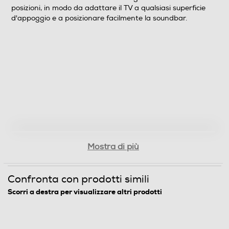
Nuova Classe efficienza energetica
posizioni, in modo da adattare il TV a qualsiasi superficie
d'appoggio e a posizionare facilmente la soundbar.
F
Classe efficienza energetica in modalità HDR
G
Audio
Casse
Mostra di più
Numero casse
Confronta con prodotti simili
2
Scorri a destra per visualizzare altri prodotti
Sistema audio
Stereo