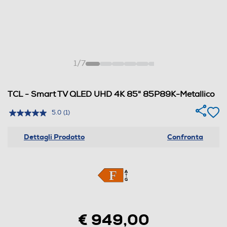
1
/
7
TCL - Smart TV QLED UHD 4K 85" 85P89K-Metallico
5.0
(1)
Dettagli Prodotto
Confronta
€ 949,00