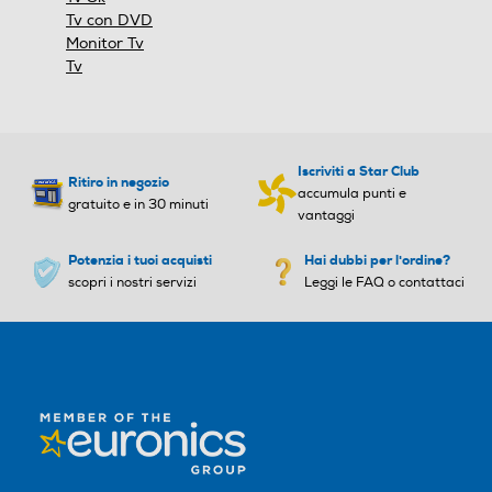
Hotel Mode
Tv con DVD
Monitor Tv
Classe efficienza energetic
Classe efficienza energetic
Tv
a in modalità HDR
a in modalità HDR
Airplay
G
G
Casse
Casse
Iscriviti a Star Club
Ritiro in negozio
accumula punti e
Altre funzioni
gratuito e in 30 minuti
vantaggi
Y
Potenzia i tuoi acquisti
Hai dubbi per l'ordine?
Numero casse
Numero casse
scopri i nostri servizi
Leggi le FAQ o contattaci
Sistema operativo TV
2
2
Android
Sistema audio
Sistema audio
Descrizione Sitema Operativo
Stereo
Stereo
12,0
Subwoofer
Subwoofer
Common Interface