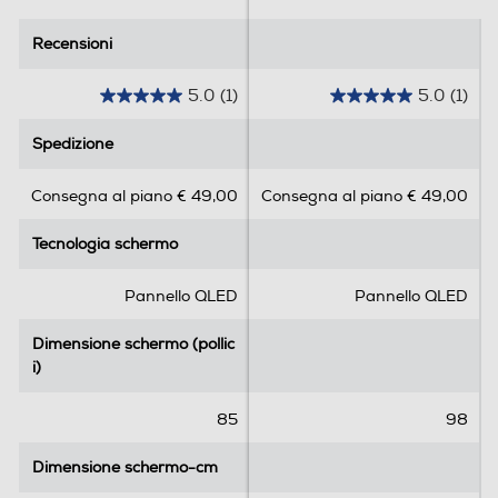
Sintonizzazione
Recensioni
Recensioni
Sintonizzatore DVB-T
Sintonizzatore DVB-T2 HEVC
5.0
(1)
5.0
(1)
5
5
.
.
Sintonizzatore DVB-S
Spedizione
Spedizione
0
0
s
s
Consegna al piano € 49,00
Consegna al piano € 49,00
u
u
5
5
Sintonizzatore DVB-C
Tecnologia schermo
Tecnologia schermo
s
s
t
t
e
e
Pannello QLED
Pannello QLED
l
l
Sintonizzatore DVB T – MPEG
l
l
Dimensione schermo (pollic
Dimensione schermo (pollic
e
e
i)
i)
.
.
1
1
EPG Elettronic Program Guide
85
98
r
r
e
e
Dimensione schermo-cm
Dimensione schermo-cm
c
c