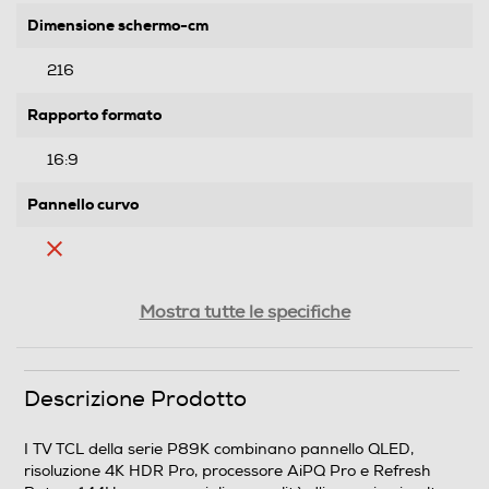
Dimensione schermo-cm
216
Rapporto formato
16:9
Pannello curvo
Ris. orizzontale-pixel
Mostra tutte le specifiche
3840
Ris. verticale-pixel
Descrizione Prodotto
2160
I TV TCL della serie P89K combinano pannello QLED,
risoluzione 4K HDR Pro, processore AiPQ Pro e Refresh
Risoluzione HD