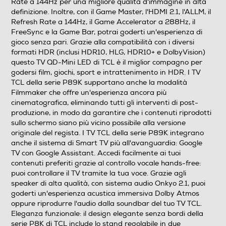
Rate a 144Hz per una migliore qualità d'immagine in alta
definizione. Inoltre, con il Game Master, l'HDMI 2.1, l'ALLM, il
4K Ultra HD (3840×2160)
Refresh Rate a 144Hz, il Game Accelerator a 288Hz, il
FreeSync e la Game Bar, potrai goderti un'esperienza di
Risoluzione
gioco senza pari. Grazie alla compatibilità con i diversi
formati HDR (inclusi HDR10, HLG, HDR10+ e DolbyVision)
4 K
questo TV QD-Mini LED di TCL è il miglior compagno per
godersi film, giochi, sport e intrattenimento in HDR. I TV
HDR High Dinamic Range
TCL della serie P89K supportano anche la modalità
Filmmaker che offre un'esperienza ancora più
cinematografica, eliminando tutti gli interventi di post-
produzione, in modo da garantire che i contenuti riprodotti
Luminosità-candele m/2
sullo schermo siano più vicino possibile alla versione
originale del regista. I TV TCL della serie P89K integrano
450
anche il sistema di Smart TV più all'avanguardia: Google
TV con Google Assistant. Accedi facilmente ai tuoi
contenuti preferiti grazie al controllo vocale hands-free:
Tipologia
puoi controllare il TV tramite la tua voce. Grazie agli
speaker di alta qualità, con sistema audio Onkyo 2.1, puoi
Internet TV
goderti un'esperienza acustica immersiva Dolby Atmos
oppure riprodurre l'audio dalla soundbar del tuo TV TCL.
Eleganza funzionale: il design elegante senza bordi della
serie P8K di TCL include lo stand regolabile in due