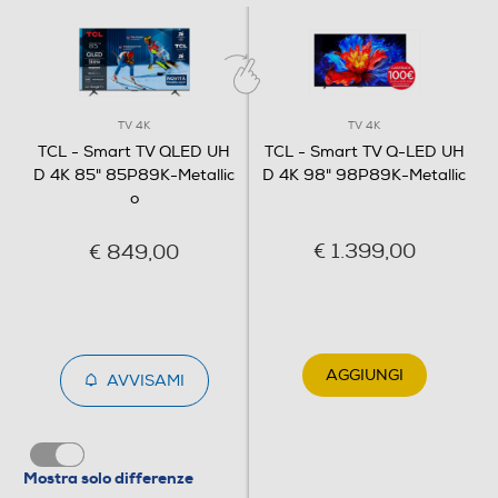
Subwoofer
Soundbar
TV 4K
TV 4K
TCL - Smart TV QLED UH
TCL - Smart TV Q-LED UH
D 4K 85" 85P89K-Metallic
D 4K 98" 98P89K-Metallic
o
Potenza d'uscita
€ 1.399,00
€ 849,00
40
Decoder Virtual Dolby
AGGIUNGI
AVVISAMI
Audio Surround
Mostra solo differenze