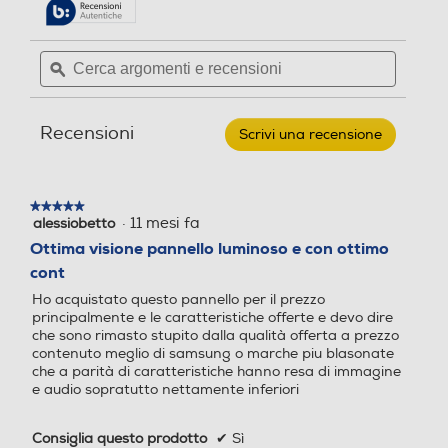
delle
Leggi
4K Ultra HD (3840×2160)
4K Ultra HD (3840×2160)
recensioni.
Interfaccia YUV
recensioni
per
Cerca
Cerca
TCL
Risoluzione
Risoluzione
argomenti
ϙ
argoment
-
Smart
e
e
TV
Interfaccia RGB
recensioni
recensio
4 K
4 K
QLED
Recensioni
UHD
Scrivi una recensione
.
4K
Questa
HDR High Dinamic Range
HDR High Dinamic Range
85"
azione
85P89K-
Numero connessioni ottiche
aprirà
Metallico
★★★★★
★★★★★
una
·
11 mesi fa
alessiobetto
5
finestra
1
su
Luminosità-candele m/2
Luminosità-candele m/2
Ottima visione pannello luminoso e con ottimo
modale.
5
cont
Interfaccia AV
stelle.
450
450
Ho acquistato questo pannello per il prezzo
principalmente e le caratteristiche offerte e devo dire
Rapporto contrasto xxx a 1
Rapporto contrasto xxx a 1
che sono rimasto stupito dalla qualità offerta a prezzo
contenuto meglio di samsung o marche piu blasonate
Uscita cuffie
che a parità di caratteristiche hanno resa di immagine
e audio sopratutto nettamente inferiori
Frequenza di aggiorname
Frequenza di aggiorname
Consiglia questo prodotto
✔
Sì
nto (Hz)
nto (Hz)