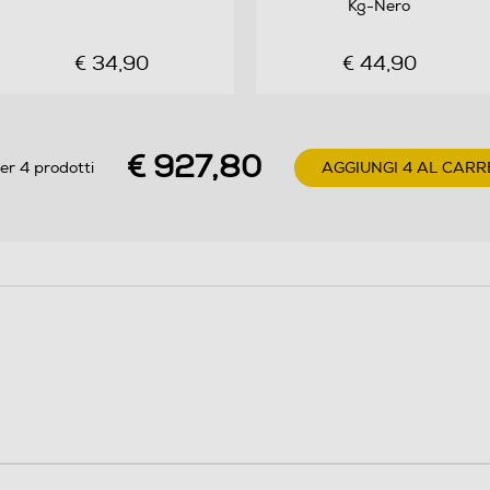
Kg-Nero
€ 34,90
€ 44,90
2
€ 927,80
er 4 prodotti
AGGIUNGI 4 AL CARR
Stereo
20
Virtual Dolby digitale