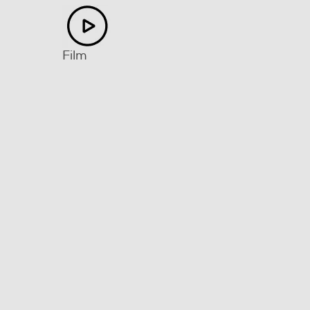
Sintonizzatore DVB-T
Sintonizzatore DVB-S
Sintonizzatore DVB-C
Sintonizzatore DVB T – MPEG
Previous
Next
Certificazione TV
EPG Elettronic Program Guide
Film
Connessioni
Connessione rete
Bluetooth