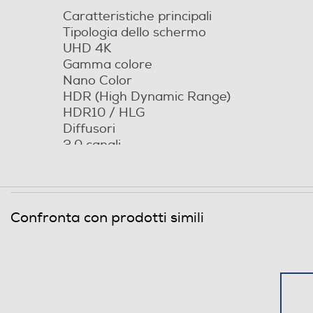
DLNA
Caratteristiche principali
Tipologia dello schermo
Numero HDMI Totali
UHD 4K
HDMI ARC
Gamma colore
Nano Color
Numero porte USB
HDR (High Dynamic Range)
HDR10 / HLG
USB Rec (PVR)
Diffusori
2.0 canali
Interfaccia YUV
Peso senza base (kg)
31,4
Interfaccia RGB
Confronta con prodotti simili
Numero connessioni ottiche
*Le immagini utilizzate nelle descrizioni dell
Interfaccia AV
effettivo del prodotto nella galleria delle 
Uscita cuffie