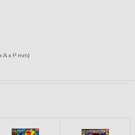
x A x P mm)
. Puoi verificare il design e il colore