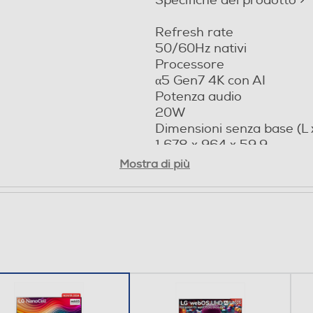
Specifiche del prodotto >
Refresh rate
3
50/60Hz nativi
Processore
α5 Gen7 4K con AI
2
Potenza audio
20W
Dimensioni senza base (L 
1.678 x 964 x 59,9
Mostra di più
Specifiche tecniche complete
1
e funzioni sottostanti sono inserite al solo scopo illustrativo
immagini.