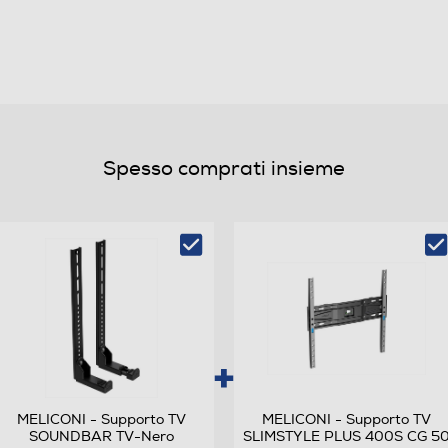
3840
2160
4K Ultra HD (3840×2160)
4 K
Spesso comprati insieme
60
G
MELICONI - Supporto TV
MELICONI - Supporto TV
G
SOUNDBAR TV-Nero
SLIMSTYLE PLUS 400S CG 5