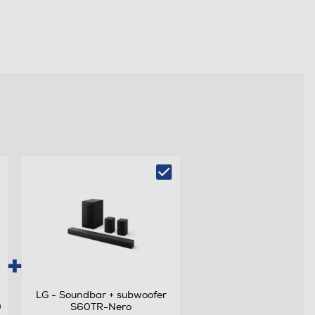
LG - Soundbar + subwoofer
0
S60TR-Nero