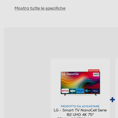
Ris. orizzontale-pixel
Mostra tutte le specifiche
Ris. verticale-pixel
Risoluzione HD
Risoluzione
Frequenza di aggiornamento (Hz)
HDR High Dinamic Range
Tipologia
Internet TV
Nuova Classe efficienza energetica
PRODOTTO DA ACQUISTARE
LG - Smart TV NanoCell Serie
Classe efficienza energetica in modalità HDR
82 UHD 4K 75"