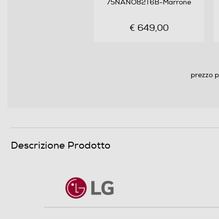
75NANO82T6B-Marrone
Audio
€ 649,00
Casse
Numero casse
prezzo p
Sistema audio
Subwoofer
Soundbar
Descrizione Prodotto
Potenza d'uscita
Decoder Virtual Dolby
Audio Surround
Sintonizzazione