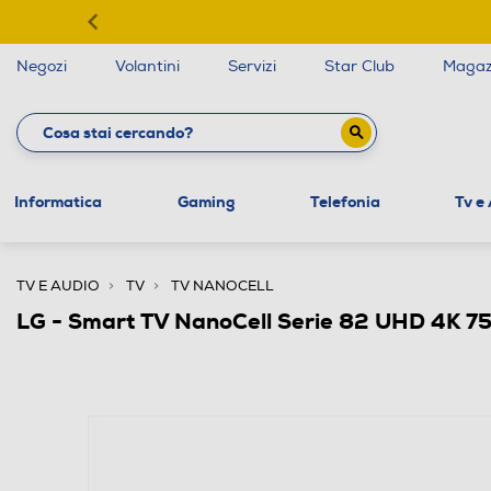
Negozi
Volantini
Servizi
Star Club
Magaz
Informatica
Gaming
Telefonia
Tv e
TV E AUDIO
TV
TV NANOCELL
LG - Smart TV NanoCell Serie 82 UHD 4K