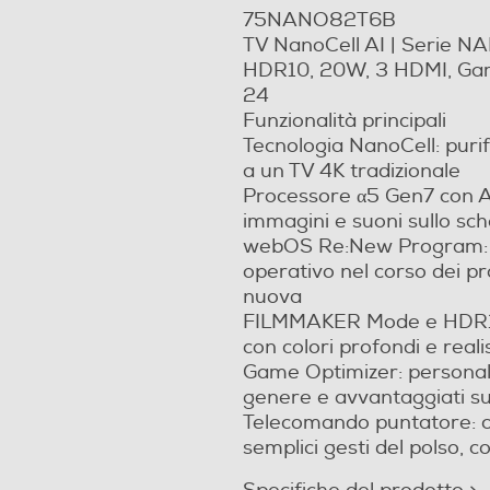
75NANO82T6B
TV NanoCell AI | Serie NA
Sintonizzatore DVB-T2 HEVC
HDR10, 20W, 3 HDMI, Gam
24
Funzionalità principali
Tecnologia NanoCell: purific
a un TV 4K tradizionale
Processore α5 Gen7 con AI:
immagini e suoni sullo s
Certificato LaTivu 4K
webOS Re:New Program: 4
operativo nel corso dei p
nuova
FILMMAKER Mode e HDR10 
con colori profondi e realis
Game Optimizer: personaliz
genere e avvantaggiati su
WiFi ed Ethernet
Telecomando puntatore: con
Bluetooth 5.0
semplici gesti del polso,