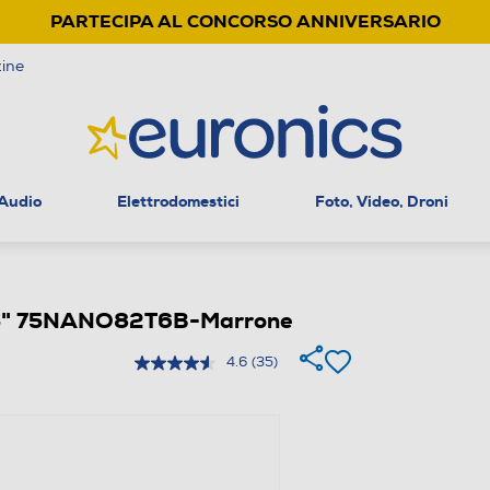
PARTECIPA AL CONCORSO ANNIVERSARIO
ine
 Audio
Elettrodomestici
Foto, Video, Droni
 75" 75NANO82T6B-Marrone
4.6
(35)