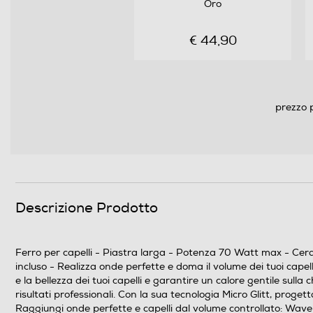
Oro
Funzione vapore
€ 44,90
Regolazione temperatura
Display
prezzo 
Piastra arricciacapelli
Piastra lisciacapelli
Sistema antisurriscaldamento
Altre funzioni
Descrizione Prodotto
Descrizione
Ferro per capelli - Piastra larga - Potenza 70 Watt max - Ceram
incluso - Realizza onde perfette e doma il volume dei tuoi capell
e la bellezza dei tuoi capelli e garantire un calore gentile sull
risultati professionali. Con la sua tecnologia Micro Glitt, prog
Raggiungi onde perfette e capelli dal volume controllato: Waver &