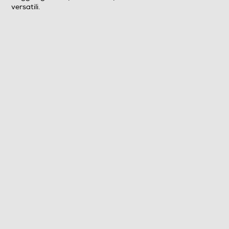
versatili.
Descrizione marketing
Dimensioni - Peso
Peso-Kg