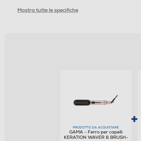
Pettine incorporato
Mostra tutte le specifiche
Piastre intercambiabili
Svolgiriccioli automatico
Ferro incluso
Custodia
Cavo pivottante
Funzioni e Plus
Ionizzatore
Funzione aria fredda
PRODOTTO DA ACQUISTARE
GAMA - Ferro per capelli
Funzione rotante
KERATION WAVER & BRUSH-