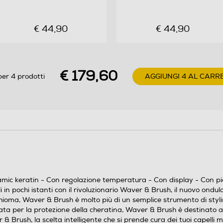
€ 44,90
€ 44,90
€ 179,60
per 4 prodotti
AGGIUNGI 4 AL CARR
Y
ic keratin - Con regolazione temperatura - Con display - Con piastr
i in pochi istanti con il rivoluzionario Waver & Brush, il nuovo ondu
Realizza onde perfette e doma il volume dei tuoi
a chioma, Waver & Brush è molto più di un semplice strumento di styl
capelli in pochi istanti con il rivoluzionario Waver &
ettata per la protezione della cheratina, Waver & Brush è destinato a
Brush, il nuovo ondulatore della linea Keration.
 Brush, la scelta intelligente che si prende cura dei tuoi capelli m