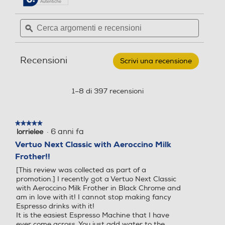
1
2
recensioni.
recensioni
Erogatore acqua calda/vapore
per
Cerca
Cerca
DE
Potenza max-W
Potenza max-W
argomenti
ϙ
argoment
LONGHI
-
e
e
VERTUO
recensioni
recensio
1500
1100
NEXT
Indicatore livello acqua
Recensioni
NESPRESSO
Scrivi una recensione
.
ENV120.GY
Questa
Pressione in bar
Pressione in bar
MACCHINA
azione
CAFFÈ-
aprirà
1–8 di 397 recensioni
Dark
15
Gruppo erogatore estraibile
una
grey
finestra
Utilizzo cialde
Utilizzo cialde
modale.
★★★★★
★★★★★
·
6 anni fa
lorrielee
5
Vapore rapido
su
Vertuo Next Classic with Aeroccino Milk
5
Frother!!
stelle.
Utilizzo capsule
Utilizzo capsule
[This review was collected as part of a
promotion.] I recently got a Vertuo Next Classic
Possibilità regolazione vapore
with Aeroccino Milk Frother in Black Chrome and
am in love with it! I cannot stop making fancy
Espresso drinks with it!
Tipo capsule
Tipo capsule
It is the easiest Espresso Machine that I have
Controllo elettronico
ever come across. You just add water to the