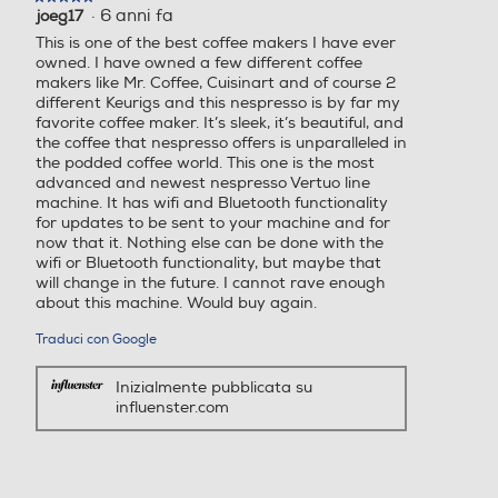
·
6 anni fa
joeg17
5
su
This is one of the best coffee makers I have ever
5
Gruppo erogatore estraibil
Gruppo erogatore estraibil
owned. I have owned a few different coffee
stelle.
makers like Mr. Coffee, Cuisinart and of course 2
e
e
different Keurigs and this nespresso is by far my
favorite coffee maker. It’s sleek, it’s beautiful, and
the coffee that nespresso offers is unparalleled in
the podded coffee world. This one is the most
advanced and newest nespresso Vertuo line
Vapore rapido
Vapore rapido
machine. It has wifi and Bluetooth functionality
for updates to be sent to your machine and for
now that it. Nothing else can be done with the
wifi or Bluetooth functionality, but maybe that
will change in the future. I cannot rave enough
Possibilità regolazione vap
Possibilità regolazione vap
about this machine. Would buy again.
ore
ore
Traduci con Google
Inizialmente pubblicata su
influenster.com
Controllo elettronico
Controllo elettronico