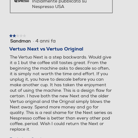
Inizialmente pubblicata su
La macchina offre risultati ottimali in tazza per ogni
Nespresso USA
miscela utilizzando una preparazione specifica per
capsule con tecnologia di lettura dei codici a barre
Poggiatazza con 4 posizione. Spegnimento automatico
Ripiano appoggia tazze
Ripiano appoggia tazze
dopo 2 minuti.
★★★★★
★★★★★
·
4 anni fa
Sandman
2
Informazioni sulla sicurezza del prodotto
su
Vertuo Next vs Vertuo Original
Scaldatazze
Scaldatazze
5
Clicca qui
The Vertuo Next is a step backwards. Would give
stelle.
it a 1 but the coffee still tastes great. From the
beginning the machine asks to descale so often,
it is simply not worth the time and effort. If you
Cappuccinatore
Cappuccinatore
unplug it, you have to descale before you can
make another cup. It has taken the enjoyment
out of using the machine. This is a design flaw for
certain. I have both the new Next and the older
Vertuo original and the Orignal simply blows the
Pannarello
Pannarello
Next away. Spend more money and go for
quality. This is a real shame for the Next series as
Nespresso coffee is better than every other pod
coffee, period. Wish I could return the Next or
replace it.
Display LCD
Display LCD