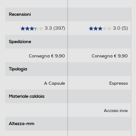
Cappuccinatore
Recensioni
Recensioni
3.3
(397)
3.0
(5)
3
3
Pannarello
.
.
Spedizione
Spedizione
3
0
s
s
Consegna € 9,90
Consegna € 9,90
u
u
Display LCD
5
5
Tipologia
Tipologia
s
s
t
t
e
e
A Capsule
Espresso
Portafiltro crema
l
l
l
l
Materiale caldaia
Materiale caldaia
e
e
.
.
Acciaio inox
3
5
Funzioni e Plus
9
r
Altezza-mm
Altezza-mm
7
e
Espulsione automatica capsule
r
c