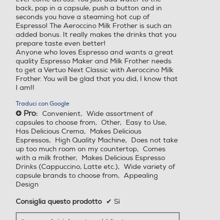
Nespresso
back, pop in a capsule, push a button and in
seconds you have a steaming hot cup of
Espresso! The Aeroccino Milk Frother is such an
Filtro anticalcare
Filtro anticalcare
added bonus. It really makes the drinks that you
Touchscreen
prepare taste even better!
Anyone who loves Espresso and wants a great
quality Espresso Maker and Milk Frother needs
to get a Vertuo Next Classic with Aeroccino Milk
Dosatore quantità/Misurin
Dosatore quantità/Misurin
Timer
Frother. You will be glad that you did, I know that
o
o
I am!!
Traduci con Google
Pro:
Convenient,
Wide assortment of
+
Altre funzioni
capsules to choose from,
Other,
Easy to Use,
Pressino caffè incorporato
Pressino caffè incorporato
Has Delicious Crema,
Makes Delicious
Tecnologia esclusiva di estrazione caffè: la macchina fa
Espressos,
High Quality Machine,
Does not take
up too much room on my countertop,
Comes
roteare la capsula 7.000 volte al minute estraendo il
with a milk frother,
Makes Delicious Espresso
caffè con la forza centrifuga Sistema intelligente di
Drinks (Cappuccino, Latte etc.),
Wide variety of
Raccogli gocce
Raccogli gocce
estrazione capsule: non c'è bisogno di cambiare
capsule brands to choose from,
Appealing
settaggio, la macchina riconoscerà automaticamente la
Design
capsula grazie a un sistema di barcode 5 misure per le
tue bevande: Espresso (40 ml), Doppio espresso (80
Consiglia questo prodotto
✔
Sì
ml), Gran Lungo (150 ml), Mug (230 ml) e Alto (414 ml)
Raccogli fondi
Raccogli fondi