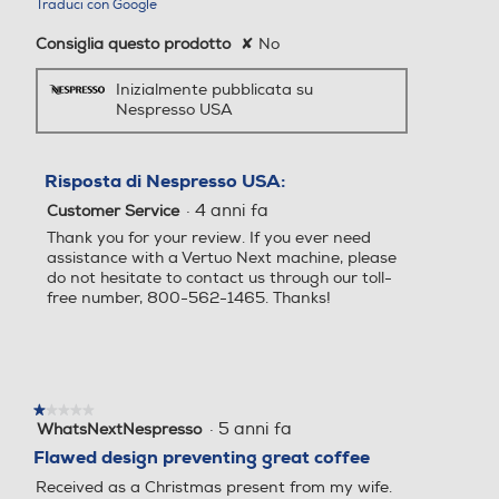
Traduci con Google
Consiglia questo prodotto
✘
No
Portafiltro crema
Portafiltro crema
Inizialmente pubblicata su
Nespresso USA
Risposta di Nespresso USA:
Espulsione automatica cap
Espulsione automatica cap
·
4 anni fa
sule
sule
Customer Service
Thank you for your review. If you ever need
assistance with a Vertuo Next machine, please
do not hesitate to contact us through our toll-
free number, 800-562-1465. Thanks!
Ciclo auto-decalcificazione
Ciclo auto-decalcificazione
Ciclo pulizia automatico
Ciclo pulizia automatico
★★★★★
★★★★★
·
5 anni fa
WhatsNextNespresso
1
su
Flawed design preventing great coffee
5
Received as a Christmas present from my wife.
stelle.