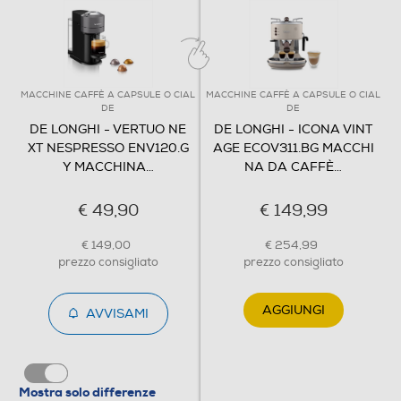
Pressino caffè incorporato
MACCHINE CAFFÈ A CAPSULE O CIAL
MACCHINE CAFFÈ A CAPSULE O CIAL
M
DE
DE
DE LONGHI - VERTUO NE
DE LONGHI - ICONA VINT
Raccogli gocce
XT NESPRESSO ENV120.G
AGE ECOV311.BG MACCHI
Y MACCHINA
…
NA DA CAFFÈ
…
€ 49,90
€ 149,99
Raccogli fondi
€ 149,00
€ 254,99
prezzo consigliato
prezzo consigliato
Ripiano appoggia tazze
AGGIUNGI
AVVISAMI
Scaldatazze
Mostra solo differenze