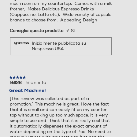
much room on my countertop,
Comes with a milk
rcode 5 misure per le tue b
frother,
Makes Delicious Espresso Drinks
evande: Espresso (40 ml),
(Cappuccino, Latte etc.),
Wide variety of capsule
Doppio espresso (80 ml), G
brands to choose from,
Appealing Design
ran Lungo (150 ml), Mug (2
Consiglia questo prodotto
✔
Sì
30 ml) e Alto (414 ml) La m
acchina offre risultati ottim
Inizialmente pubblicata su
ali in tazza per ogni miscela
Nespresso USA
utilizzando una preparazio
ne specifica per capsule co
n tecnologia di lettura dei c
odici a barre Poggiatazza c
on 4 posizione. Spegniment
★★★★★
★★★★★
·
6 anni fa
Bill28
o automatico dopo 2 minuti
5
su
.
Great Machine!
5
[This review was collected as part of a
stelle.
Serbatoio acqua removibil
Serbatoio acqua removibil
promotion.] This machine is great. I love the fact
e
e
that it is small and can easily fit on my counter
top without taking up too much space. It is very
simple to use and I think that it is really cool that
it automatically dispenses the exact amount of
water depending on the type of Pod. No need to