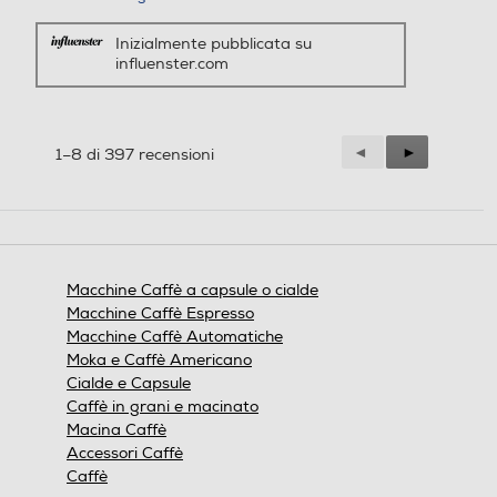
Inizialmente pubblicata su
influenster.com
Precedente
◄
Successiva
►
1–8 di 397 recensioni
Reviews
Reviews
Macchine Caffè a capsule o cialde
Macchine Caffè Espresso
Macchine Caffè Automatiche
Moka e Caffè Americano
Cialde e Capsule
Caffè in grani e macinato
Macina Caffè
Accessori Caffè
Caffè