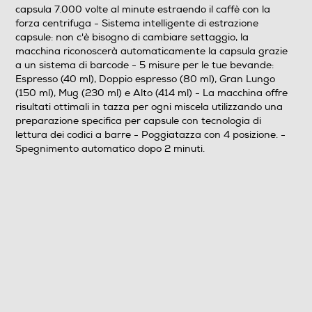
formati di caffè, con le sue cinque lunghezze in tazza.
capsula 7.000 volte al minute estraendo il caffè con la
forza centrifuga - Sistema intelligente di estrazione
Vertuo Next offre tutto il meglio dell’esperienza del caffè
capsule: non c'è bisogno di cambiare settaggio, la
Nespresso e del nuovo sistema Vertuo grazie
macchina riconoscerà automaticamente la capsula grazie
all’erogazione con tecnologia Centrifusion, con cui la
a un sistema di barcode - 5 misure per le tue bevande:
macchina legge il codice a barre posto su ogni capsula.
Espresso (40 ml), Doppio espresso (80 ml), Gran Lungo
Quando la capsula inizia a ruotare, il sistema regola
(150 ml), Mug (230 ml) e Alto (414 ml) - La macchina offre
tutte le diverse impostazioni per estrarre i tesori
risultati ottimali in tazza per ogni miscela utilizzando una
nascosti in ogni capsula.
preparazione specifica per capsule con tecnologia di
lettura dei codici a barre - Poggiatazza con 4 posizione. -
Spegnimento automatico dopo 2 minuti.
Prestazioni
Capacità serbatoio-l
1,1
Numero di tazze
1
Potenza max-W