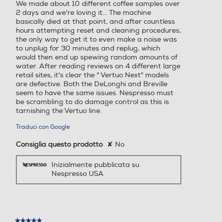
We made about 10 different coffee samples over
Macina caffè incorporato
Macina caffè incorporato
2 days and we're loving it... The machine
basically died at that point, and after countless
hours attempting reset and cleaning procedures,
the only way to get it to even make a noise was
to unplug for 30 minutes and replug, which
Intensità caffè regolabile
Intensità caffè regolabile
would then end up spewing random amounts of
water. After reading reviews on 4 different large
retail sites, it's clear the " Vertuo Next" models
are defective. Both the DeLonghi and Breville
seem to have the same issues. Nespresso must
Erogatore caffè regolabile
Erogatore caffè regolabile
be scrambling to do damage control as this is
altezza/profondità
altezza/profondità
tarnishing the Vertuo line.
Traduci con Google
Consiglia questo prodotto
✘
No
Erogatore acqua calda/va
Erogatore acqua calda/va
pore
pore
Inizialmente pubblicata su
Nespresso USA
Indicatore livello acqua
Indicatore livello acqua
★★★★★
★★★★★