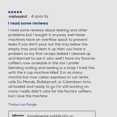
★★★★★
★★★★★
·
4 anni fa
mishaalm1
5
su
I read some reviews
5
I read some reviews about leaking and other
stelle.
problems but I bought it anyway well these
machines have an overflow spout to prevent
leaks if you don't pour out the tray below the
empty tray and clean it up then you have a
problem so my first recaps leaked I cleaned up
and learned to use it very well I have my favorite
coffee's now available in the mix I prefer
blending scaling and sealing is a snap I tried this
with the k cup machine killed 3 in as many
months but now cuban expresso or con leche,
cafe Du Monde, Bulletproof, or Colombian tinto
all loaded and ready to go I'm still working on
more I really didn't care for the factory coffee's
but I love the machine
Traduci con Google
Inizialmente pubblicata su