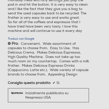
manually mess with any settings, just pop the
pod in and hit the button. It is very easy to clean
and I like the fact that they give you a bag to
send the used capsules back to be recycled. The
frother is very easy to use and works great.
So far all of the coffees and espressos that I
have tried have been very tasty. I love this
machine and will continue to use it every day.
Traduci con Google
Pro:
Convenient,
Wide assortment of
+
capsules to choose from,
Easy to Use,
Has
Delicious Crema,
Makes Delicious Espressos,
High Quality Machine,
Does not take up too
much room on my countertop,
Comes with a milk
frother,
Makes Delicious Espresso Drinks
(Cappuccino, Latte etc.),
Wide variety of capsule
brands to choose from,
Appealing Design
Consiglia questo prodotto
✔
Sì
Inizialmente pubblicata su
Nespresso USA