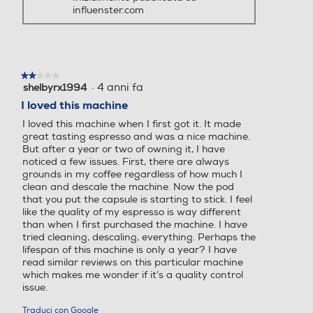
influenster.com
★★★★★
★★★★★
·
4 anni fa
shelbyrx1994
2
su
I loved this machine
5
I loved this machine when I first got it. It made
stelle.
great tasting espresso and was a nice machine.
But after a year or two of owning it, I have
noticed a few issues. First, there are always
grounds in my coffee regardless of how much I
clean and descale the machine. Now the pod
that you put the capsule is starting to stick. I feel
like the quality of my espresso is way different
than when I first purchased the machine. I have
tried cleaning, descaling, everything. Perhaps the
lifespan of this machine is only a year? I have
read similar reviews on this particular machine
which makes me wonder if it’s a quality control
issue.
Traduci con Google