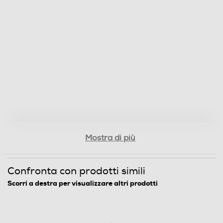
1500
Dotazioni - Personalizzazioni
Utilizzo cialde
Utilizzo capsule
Tipo capsule
Mostra di più
Nespresso
Confronta con prodotti simili
Filtro anticalcare
Scorri a destra per visualizzare altri prodotti
Dosatore quantità/Misurino