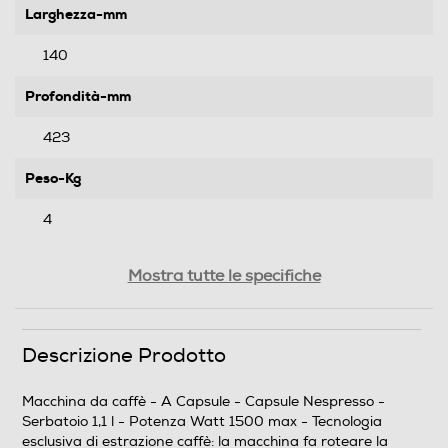
Larghezza-mm
140
Profondità-mm
423
Peso-Kg
4
Descrizione
Mostra tutte le specifiche
Descrizione marketing
Descrizione Prodotto
Se la mattina hai voglia di una bella Mug, dopo pranzo
di un Espresso e durante il pomeriggio di un Gran
Lungo, puoi affidarti a Vertuo Next. Con un solo
Macchina da caffè - A Capsule - Capsule Nespresso -
pulsante potrai decidere la tua esperienza di caffè
Serbatoio 1,1 l - Potenza Watt 1500 max - Tecnologia
personalizzata, coprendo un’intera gamma di stili e
esclusiva di estrazione caffè: la macchina fa roteare la