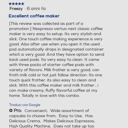
Touchscreen
Touchscreen
★★★★★
★★★★★
·
6 anni fa
Freezy
5
su
Excellent coffee maker
5
[This review was collected as part of a
stelle.
Timer
Timer
promotion.] Nespresso vertuo next classic coffee
maker is very easy to setup. Its very stylish and
slick. One touch coffee making experience is very
good. Also after use when you open it the used
pod automatically drops in designated container
Altre funzioni
Altre funzioni
which is very good. And they have option to send
back used pods. Its very easy to clean. It came
with three packs of starter coffee pods with
Tecnologia esclusiva di estr
variety of flavors. Milk frother is very good, can
azione caffè: la macchina f
froth milk cold or hot just follow direction. Its one
a roteare la capsula 7.000
touch quick frother. its also easy to clean and
slick. With this coffee maker and milk frother , i
volte al minute estraendo il
can make creamy, fluffy flavorful coffee at my
caffè con la forza centrifug
home. Totally in love with this combo.
a Sistema intelligente di es
trazione capsule: non c'è bi
Traduci con Google
sogno di cambiare settaggi
Pro:
Convenient,
Wide assortment of
+
o, la macchina riconoscerà
capsules to choose from,
Easy to Use,
Has
Delicious Crema,
Makes Delicious Espressos,
automaticamente la capsul
High Quality Machine,
Does not take up too
a grazie a un sistema di ba