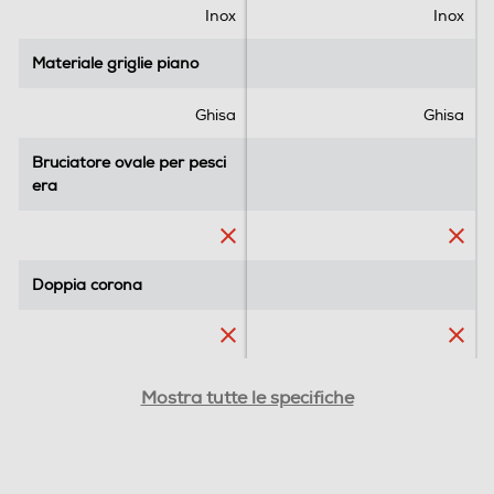
.
.
Inox
Inox
Materiale griglie piano
Materiale griglie piano
Ghisa
Ghisa
Bruciatore ovale per pesci
Bruciatore ovale per pesci
era
era
Doppia corona
Doppia corona
Tripla corona
Tripla corona
Mostra tutte le specifiche
Numero di bruciatori gas
Numero di bruciatori gas