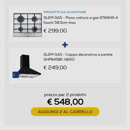
Numero totale di fuochi
4
PRODOTTO DA ACQUISTARE
GLEM GAS - Piano cottura a gas GT64HIX 4
fuochi 58,5cm-Inox
Funzioni e Plus
€ 299,00
Tipo di accensione
Elettronica nelle manopole
GLEM GAS - Cappa decorativa a parete
GHP645BK-NERO
Controlli a manopole
€ 249,00
Controlli digitali
prezzo per 2 prodotti
€ 548,00
AGGIUNGI 2 AL CARRELLO
Valvola di sicurezza piano