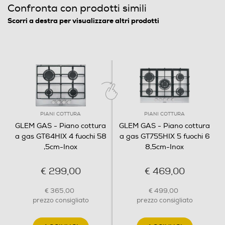
Confronta con prodotti simili
560
Scorri a destra per visualizzare altri prodotti
Profondità incasso-mm
480
Descrizione
Quadrupla corona
PIANI COTTURA
PIANI COTTURA
GLEM GAS - Piano cottura
GLEM GAS - Piano cottura
a gas GT64HIX 4 fuochi 58
a gas GT755HIX 5 fuochi 6
Descrizione marketing
,5cm-Inox
8,5cm-Inox
Piano cottura da 60 cm 4 fuochi gas - davanti sx:
ausiliario 1000 W - dietro sx: rapido 3000 W - davanti
€ 299,00
€ 469,00
dx: semirapido 1750 W - dietro dx: semirapido 1750 W
Accensione sottomanopola Security gas system Griglie
€ 365,00
€ 499,00
in GHISA
prezzo consigliato
prezzo consigliato