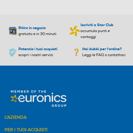
Elettronica nelle manopole
Elettronica nelle manopole
Controlli a manopole
Controlli a manopole
Iscriviti a Star Club
Ritiro in negozio
accumula punti e
gratuito e in 30 minuti
vantaggi
Potenzia i tuoi acquisti
Hai dubbi per l'ordine?
Controlli digitali
Controlli digitali
scopri i nostri servizi
Leggi le FAQ o contattaci
Valvola di sicurezza piano
Valvola di sicurezza piano
Posizionamento comandi
Posizionamento comandi
L'AZIENDA
Frontali
Frontali
PER I TUOI ACQUISTI
Predisposizione coperchio
Predisposizione coperchio