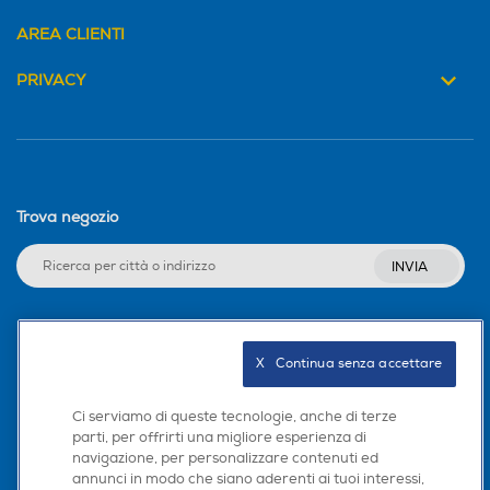
AREA CLIENTI
PRIVACY
Coperchio
Coperchio
Numero griglie del piano
Numero griglie del piano
Trova negozio
2
3
INVIA
Altezza-mm
Altezza-mm
30
30
Seguici sui social
X   Continua senza accettare
Larghezza-mm
Larghezza-mm
Ci serviamo di queste tecnologie, anche di terze
parti, per offrirti una migliore esperienza di
585
685
navigazione, per personalizzare contenuti ed
Scarica la nostra app
annunci in modo che siano aderenti ai tuoi interessi,
Profondità-mm
Profondità-mm