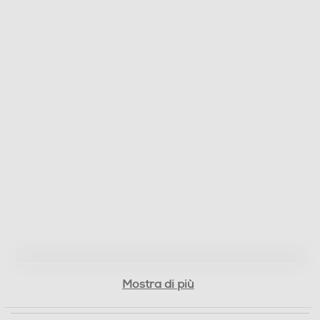
Altezza-mm
30
Larghezza-mm
585
Profondità-mm
500
Peso-Kg
12
Altezza incasso-mm
30
Mostra di più
Larghezza incasso-mm