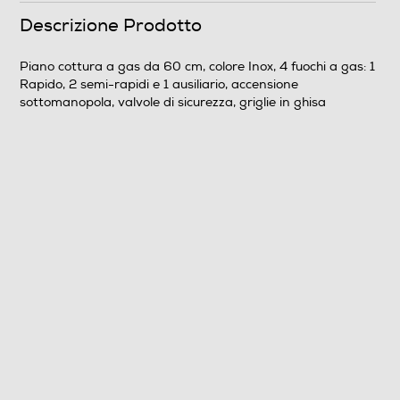
Descrizione Prodotto
Dettagli strutturali
Piano cottura a gas da 60 cm, colore Inox, 4 fuochi a gas: 1
Posizionamento comandi
Rapido, 2 semi-rapidi e 1 ausiliario, accensione
sottomanopola, valvole di sicurezza, griglie in ghisa
Frontali
Predisposizione coperchio
Coperchio
Numero griglie del piano
2
Dimensioni - Peso