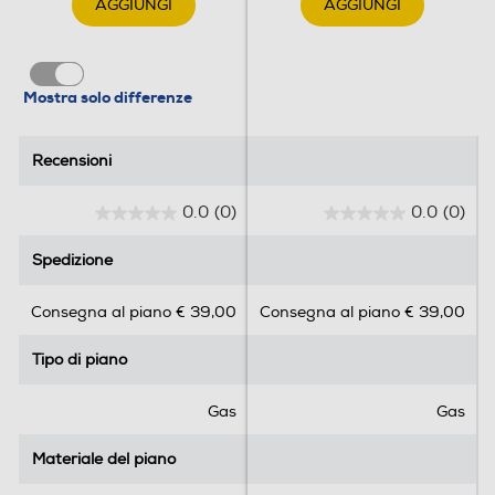
AGGIUNGI
AGGIUNGI
Informazioni sulla sicurezza del prodotto
Clicca qui
Mostra solo differenze
Recensioni
Recensioni
0.0
(0)
0.0
(0)
0
0
.
.
Spedizione
Spedizione
0
0
s
s
Consegna al piano € 39,00
Consegna al piano € 39,00
u
u
5
5
Tipo di piano
Tipo di piano
s
s
t
t
e
e
Gas
Gas
l
l
l
l
Materiale del piano
Materiale del piano
e
e