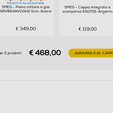
PRODOTTO DA ACQUISTARE
SMEG - Piano cottura a gas
SMEG - Cappa integrata a
SRV864AVOGH2 0cm-Avena
scomparsa KSG70E-Argento
Frontali
€ 349,00
€ 119,00
€ 468,00
er 2 prodotti
AGGIUNGI 2 AL CAR
12,7
38
482
560