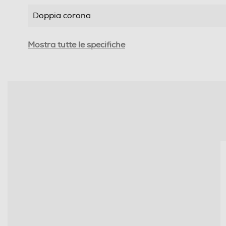
Doppia corona
Numero doppia corona
Mostra tutte le specifiche
Numero totale di fuochi
Numero zone di cottura
Funzioni e Plus
Tipo di accensione
Controlli a manopole
Controlli digitali
Valvola di sicurezza piano