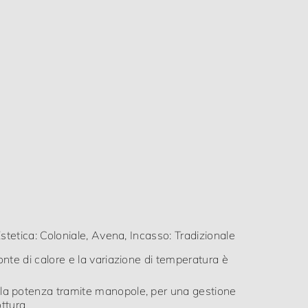
stetica: Coloniale, Avena, Incasso: Tradizionale
onte di calore e la variazione di temperatura è
la potenza tramite manopole, per una gestione
ottura
o ruggine e usura: il pianale in metallo smaltato
à grazie allo smalto che previene corrosione,
tempo
a pulire e da mantenere ogni giorno, grazie alle
i efficienza e durabilità nel tempo
itivo grazie ai comandi frontali, facilmente
 pratico
tro fughe di gas: grazie alla termocoppia, il
in assenza di fiamma, garantendo un ambiente
pegnimenti improvvisi