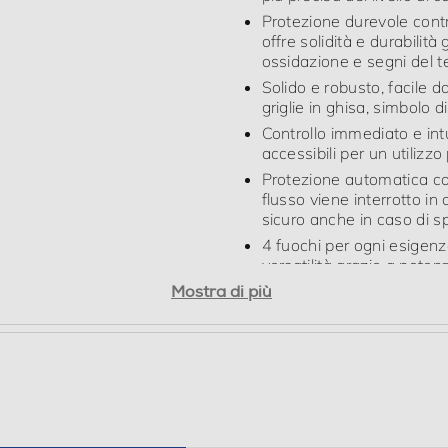
rendimento e e i nuovissimi bruciatori laminari che
4 fuochi per ogni esigenz
versatilità grazie a potenz
garantiscono risultati eccellenti. Le griglie, infine, i
gestire più preparazioni
Mostra di più