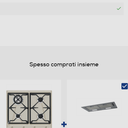
1
4
4
Spesso comprati insieme
Elettronica nelle manopole