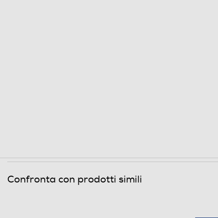
Informazioni sulla sicurezza del prodotto
Clicca qui
Confronta con prodotti simili