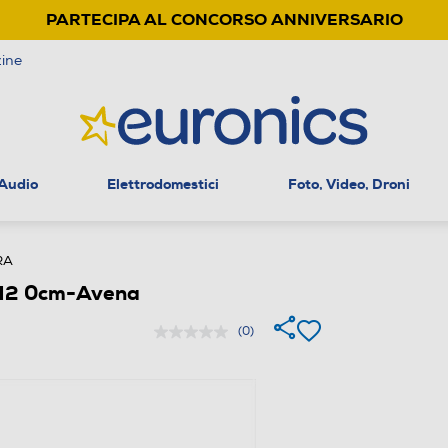
PARTECIPA AL CONCORSO ANNIVERSARIO
ine
 Audio
Elettrodomestici
Foto, Video, Droni
RA
H2 0cm-Avena
(0)