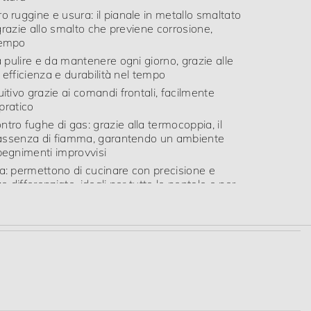
a: permettono di cucinare con precisione e
e differenziate, ideali per tutte le pentole e per
 in contemporanea
I fuochi non
sono tutti uguali
La potenza dei vari fuochi non è determinata