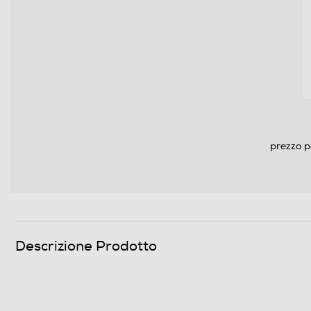
Dettagli strutturali
Posizionamento comandi
Predisposizione coperchio
Coperchio
Dimensioni - Peso
prezzo p
Peso-Kg
Altezza incasso-mm
Larghezza incasso-mm
Descrizione Prodotto
Profondità incasso-mm
Descrizione