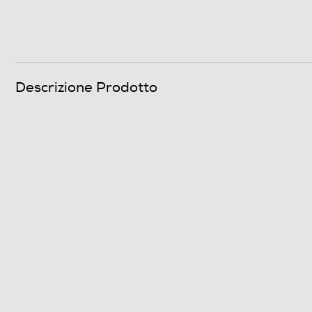
Tripla corona
Numero di bruciatori gas
Numero totale di fuochi
Descrizione Prodotto
Funzioni e Plus
Tipo di accensione
Controlli a manopole
Controlli digitali
Valvola di sicurezza piano
Spie calore residuo
Timer