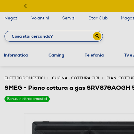
Negozi
Volantini
Servizi
Star Club
Magaz
Informatica
Gaming
Telefonia
Tv e
ELETTRODOMESTICI
CUCINA - COTTURA CIBI
PIANI COTTU
SMEG - Piano cottura a gas SRV876AOGH 5
Bonus elettrodomestici