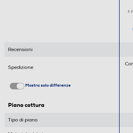
€ 
Descrizione marketing
Recensioni
Con
Spedizione
Mostra solo differenze
Informazioni sulla sicurezza del prodotto
Piano cottura
Clicca qui
Tipo di piano