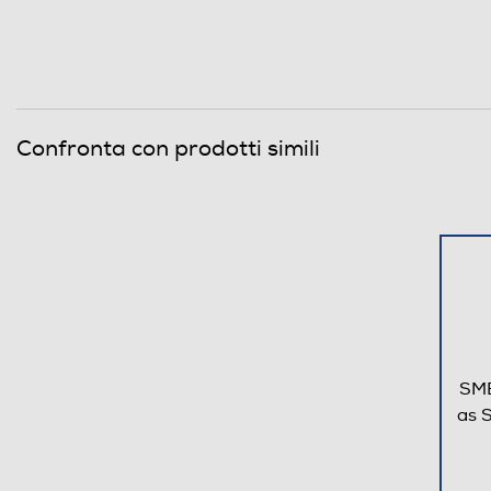
Altezza incasso-mm
Larghezza incasso-mm
Profondità incasso-mm
Confronta con prodotti simili
Descrizione
Quadrupla corona
SME
as 