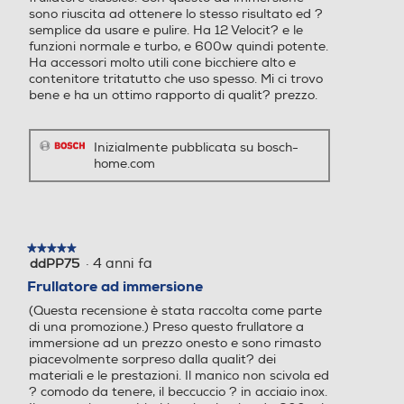
sono riuscita ad ottenere lo stesso risultato ed ?
semplice da usare e pulire. Ha 12 Velocit? e le
funzioni normale e turbo, e 600w quindi potente.
Ha accessori molto utili cone bicchiere alto e
contenitore tritatutto che uso spesso. Mi ci trovo
bene e ha un ottimo rapporto di qualit? prezzo.
Inizialmente pubblicata su bosch-
home.com
★★★★★
★★★★★
·
4 anni fa
ddPP75
5
su
Frullatore ad immersione
5
(Questa recensione è stata raccolta come parte
stelle.
di una promozione.) Preso questo frullatore a
immersione ad un prezzo onesto e sono rimasto
piacevolmente sorpreso dalla qualit? dei
materiali e le prestazioni. Il manico non scivola ed
? comodo da tenere, il beccuccio ? in acciaio inox.