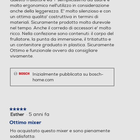
molto ergonomico nell'utilizzo in considerazione
anche della leggerezza. E' molto silenzioso e con
Capacità-l
Capacità-l
un ottima qualita' costruttiva in termini di
materiali. Sicuramente prodotto molto durevole
0,6
nel tempo. Anche il corredo di accessori e' molto
ricco. Nella confezione sono contenuti: il corpo del
frullatore, la punta da immersione, il tritatutto e
Numero di velocità
Numero di velocità
un contenitore graduato in plastica. Sicuramente
Ottimo e funzionale ovvero da consigliare
12
vivamente.
Asta frullatore removibile
Asta frullatore removibile
Inizialmente pubblicata su bosch-
home.com
Staccabile
Impugnatura ergonomica
Impugnatura ergonomica
★★★★★
★★★★★
·
5 anni fa
Esther
5
su
Ottimo mixer
Lame removibili
Lame removibili
5
Ho acquistato questo mixer e sono pienamente
stelle.
soddisfatta: