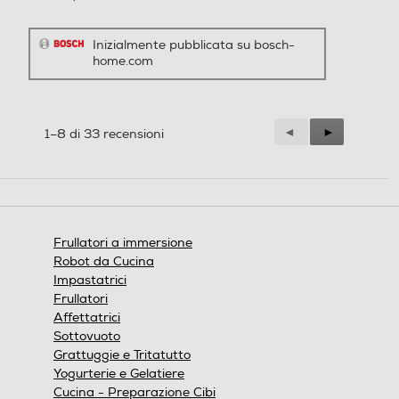
Inizialmente pubblicata su bosch-
home.com
Precedente
◄
Successiva
►
1–8 di 33 recensioni
Reviews
Reviews
Frullatori a immersione
Robot da Cucina
Impastatrici
Frullatori
Affettatrici
Sottovuoto
Grattuggie e Tritatutto
Yogurterie e Gelatiere
Cucina - Preparazione Cibi