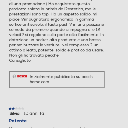
di una promozione.) Ho acquistato questo
prodotto spinta in primis dall?estetica, ma le
prestazioni sono top. Ha un aspetto solido, mi
Bicchiere graduato
Bicchiere graduato
piace l?impugnatura ergonomica in gomma
soffice antiscivolo, il tasto push ? in una posizione
comoda da premere quando si impugna e le 12
velocit? si regolano sulla parte alta facilmente. In
dotazione un becker alto graduato e uno basso
Supporto da parete
Supporto da parete
per sminuzzare le verdure. Nel complesso ? un
ottimo alleato, potente, solido e pratico da usare.
Non gli ho trovato pecche
Consigliato
Selettore di velocità
Selettore di velocità
Inizialmente pubblicata su bosch-
Manuale
home.com
Tasto espulsione asta
Tasto espulsione asta
★★★★★
★★★★★
·
10 anni fa
Silvia
2
Cordless
Cordless
su
Potente
5