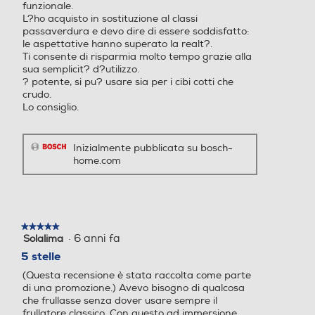
funzionale.
Illuminaziona LED sui tasti,
L?ho acquisto in sostituzione al classi
Alimentazione: 220 – 240V
passaverdura e devo dire di essere soddisfatto:
~ 50/60Hz
le aspettative hanno superato la realt?.
Ti consente di risparmia molto tempo grazie alla
sua semplicit? d?utilizzo.
? potente, si pu? usare sia per i cibi cotti che
crudo.
Lo consiglio.
Inizialmente pubblicata su bosch-
home.com
Parti lavabili lavastoviglie
Parti lavabili lavastoviglie
★★★★★
★★★★★
·
6 anni fa
Solalima
5
Base antiscivolo
Base antiscivolo
su
5 stelle
5
(Questa recensione è stata raccolta come parte
stelle.
di una promozione.) Avevo bisogno di qualcosa
che frullasse senza dover usare sempre il
frullatore classico. Con questo ad immersione