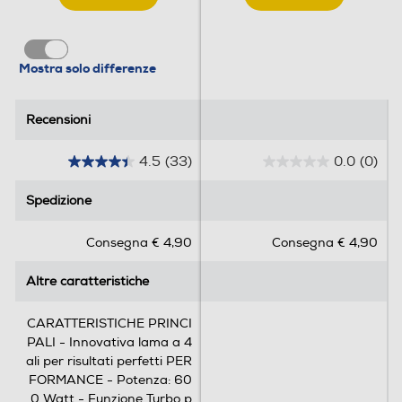
Mostra solo differenze
Recensioni
Recensioni
4.5
(33)
0.0
(0)
4
0
.
.
Spedizione
Spedizione
5
0
s
s
Consegna € 4,90
Consegna € 4,90
u
u
5
5
Altre caratteristiche
Altre caratteristiche
s
s
t
t
e
e
CARATTERISTICHE PRINCI
l
l
PALI - Innovativa lama a 4
l
l
ali per risultati perfetti PER
e
e
FORMANCE - Potenza: 60
.
.
0 Watt - Funzione Turbo p