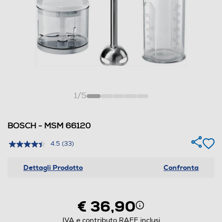
1
/
5
BOSCH - MSM 66120
4.5
(33)
Dettagli Prodotto
Confronta
€ 36,90
IVA e contributo RAEE inclusi