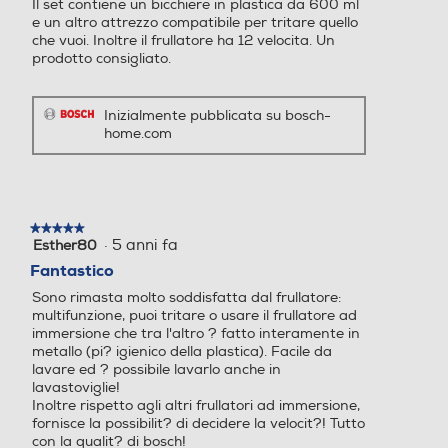
Il set contiene un bicchiere in plastica da 600 ml
e un altro attrezzo compatibile per tritare quello
che vuoi. Inoltre il frullatore ha 12 velocita. Un
prodotto consigliato.
Inizialmente pubblicata su bosch-
home.com
★★★★★
★★★★★
·
5 anni fa
Esther80
5
su
Fantastico
5
Sono rimasta molto soddisfatta dal frullatore:
stelle.
multifunzione, puoi tritare o usare il frullatore ad
immersione che tra l'altro ? fatto interamente in
metallo (pi? igienico della plastica). Facile da
lavare ed ? possibile lavarlo anche in
lavastoviglie!
Inoltre rispetto agli altri frullatori ad immersione,
fornisce la possibilit? di decidere la velocit?! Tutto
con la qualit? di bosch!