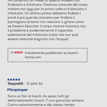
Ho comprato un mese fa questo modello con
stelle.
No
frullatore e tritatutto. Potenza notevole del corpo
motore ma oggi per la prima volta si è bloccato il
Tasto Pulse
Tasto Pulse
tritatutto. Un attimo prima abbiamo frullato i
pinoli e poi quando stavamo per frullare il
parmigiano le lame non riescono a girare come
se fossero bloccate. Il corpo motore funziona ma
il problema è evidentemente il coperchio
Funzione turbo
Funzione turbo
adattatore del tritatutto (visto che non può
essere neanche bagnato con l'acqua).
Inizialmente pubblicata su bosch-
Sistema anti-schizzi
Sistema anti-schizzi
home.com
Sistema di sicurezza
Sistema di sicurezza
★★★★★
★★★★★
·
5 anni fa
Beppe68
5
su
Minipimper
5
Sono un fan di bosch, ho quasi tutti gli
stelle.
Altre funzioni
Altre funzioni
elettrodomestici bosch, ? una garanzia sempre.
Carino esteticamente e allo stesso tempo