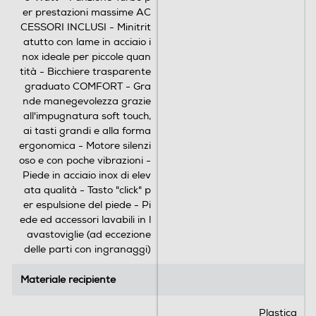
3
er prestazioni massime AC
3
CESSORI INCLUSI - Minitrit
r
atutto con lame in acciaio i
e
nox ideale per piccole quan
c
tità - Bicchiere trasparente
e
graduato COMFORT - Gra
n
nde manegevolezza grazie
s
all'impugnatura soft touch,
i
ai tasti grandi e alla forma
o
ergonomica - Motore silenzi
n
oso e con poche vibrazioni -
i
Piede in acciaio inox di elev
ata qualità - Tasto "click" p
er espulsione del piede - Pi
ede ed accessori lavabili in l
avastoviglie (ad eccezione
delle parti con ingranaggi)
Materiale recipiente
Materiale recipiente
Plastica