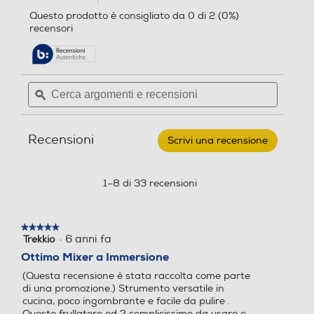
4.5
porterà
Questo prodotto è consigliato da 0 di 2 (0%)
su
alla
Accessori in dotazione
recensori
Accessori in dotazione
5
pagina
stelle.
delle
Leggi
Accessori integrati 2 x Cop
Bicchiere graduato, frusta i
recensioni.
recensioni
per
erchio 1 x Bicchiere graduat
n acciaio inox, tritatutto
Cerca
Cerca
BOSCH
o con coperchio 1 x Piede mi
argomenti
ϙ
argoment
-
MSM
xer in acciaio inox 1 x Minitri
e
e
66120
tatutto
recensioni
recensio
Recensioni
Scrivi una recensione
.
Accessorio minitritatutto
Accessorio minitritatutto
Questa
azione
aprirà
1–8 di 33 recensioni
una
finestra
Accessorio frusta metallo
Accessorio frusta metallo
modale.
★★★★★
★★★★★
·
6 anni fa
Trekkio
5
su
Ottimo Mixer a Immersione
5
(Questa recensione è stata raccolta come parte
Potenza max-W
Potenza max-W
stelle.
di una promozione.) Strumento versatile in
cucina, poco ingombrante e facile da pulire .
1200
Questo frullatore ed ? semplicissimo da usare e