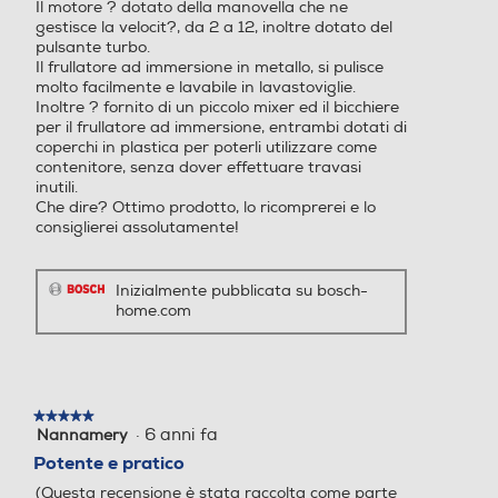
Il motore ? dotato della manovella che ne
gestisce la velocit?, da 2 a 12, inoltre dotato del
Lama tritaghiaccio
Lama tritaghiaccio
pulsante turbo.
Il frullatore ad immersione in metallo, si pulisce
molto facilmente e lavabile in lavastoviglie.
Inoltre ? fornito di un piccolo mixer ed il bicchiere
per il frullatore ad immersione, entrambi dotati di
Tipo di lame
Tipo di lame
coperchi in plastica per poterli utilizzare come
contenitore, senza dover effettuare travasi
inutili.
Lame in acciaio inox
Che dire? Ottimo prodotto, lo ricomprerei e lo
consiglierei assolutamente!
Inizialmente pubblicata su bosch-
home.com
★★★★★
★★★★★
·
6 anni fa
Nannamery
5
Avvolgicavo
Avvolgicavo
su
Potente e pratico
5
(Questa recensione è stata raccolta come parte
stelle.