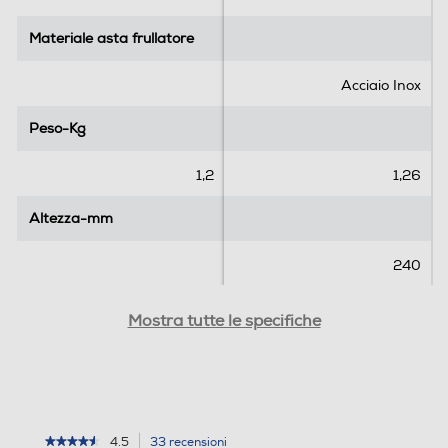
Materiale asta frullatore
Materiale asta frullatore
Acciaio Inox
Peso-Kg
Peso-Kg
1,2
1,26
Altezza-mm
Altezza-mm
240
Larghezza-mm
Larghezza-mm
Mostra tutte le specifiche
224
Profondità-mm
Profondità-mm
4.5
33 recensioni
L'azione
★★★★★
★★★★★
13