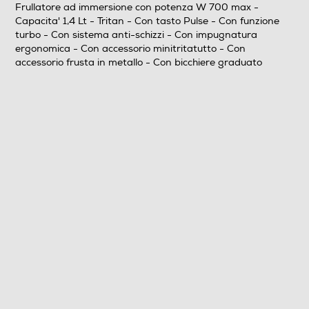
Frullatore ad immersione con potenza W 700 max -
Capacita' 1,4 Lt - Tritan - Con tasto Pulse - Con funzione
Prestazioni
turbo - Con sistema anti-schizzi - Con impugnatura
ergonomica - Con accessorio minitritatutto - Con
Potenza max-W
accessorio frusta in metallo - Con bicchiere graduato
700
Capacità-l
1,4
Descrizione
Descrizione marketing
IL NUOVO FRULLATORE A IMMERSIONE SMEG:
DIVERTIRSI IN CUCINA La delicatezza di una vellutata
di zucca, il sapore croccante delle polpette di pesce con
purè di patate, una dolcissima marmellata di frutti di
bosco a guarnire il gelato alla crema: i vostri ospiti