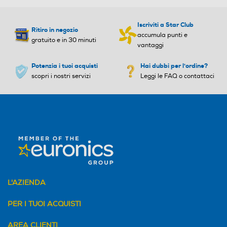
Iscriviti a Star Club
Ritiro in negozio
Lame removibili
Lame removibili
accumula punti e
gratuito e in 30 minuti
vantaggi
Potenzia i tuoi acquisti
Hai dubbi per l'ordine?
scopri i nostri servizi
Leggi le FAQ o contattaci
Lama tritaghiaccio
Lama tritaghiaccio
Tipo di lame
Tipo di lame
Lame in acciaio inox con sis
Lame in acciaio inox
tema "flowblend"
L'AZIENDA
PER I TUOI ACQUISTI
AREA CLIENTI