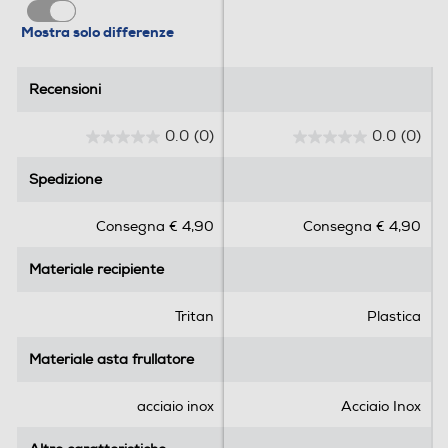
Mostra solo differenze
Supporto da parete
Recensioni
Recensioni
0.0
(0)
0.0
(0)
0
0
.
.
Funzioni e Plus
Spedizione
Spedizione
0
0
s
s
Selettore di velocità
Consegna € 4,90
Consegna € 4,90
u
u
5
5
Elettronico
Materiale recipiente
Materiale recipiente
s
s
Tasto espulsione asta
t
t
e
e
Tritan
Plastica
l
l
l
l
Materiale asta frullatore
Materiale asta frullatore
Cordless
e
e
.
.
acciaio inox
Acciaio Inox
No