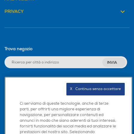
PRIVACY
Avvolgicavo
Avvolgicavo
Trova negozio
Bicchiere graduato
Bicchiere graduato
INVIA
Supporto da parete
Supporto da parete
Seguici sui social
X   Continua senza accettare
Ci serviamo di queste tecnologie, anche di terze
Selettore di velocità
Selettore di velocità
parti, per offrirti una migliore esperienza di
navigazione, per personalizzare contenuti ed
Scarica la nostra app
Elettronico
Manuale
annunci in modo che siano aderenti ai tuoi interessi,
fornirti funzionalità dei social media ed analizzare le
Tasto espulsione asta
Tasto espulsione asta
prestazioni del nostro sito. Selezionando