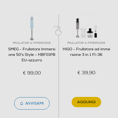
Impugnatura ergonomica
Lame removibili
FRULLATORI A IMMERSIONE
FRULLATORI A IMMERSIONE
SMEG - Frullatore Immersi
HIGO - Frullatore ad imme
Lama tritaghiaccio
one 50's Style – HBF01PB
rsione 3 in 1 FI-36
EU-azzurro
€ 39,90
Tipo di lame
€ 99,00
Lame in acciaio inox con sistema "flowblend"
Avvolgicavo
AGGIUNGI
AVVISAMI
Bicchiere graduato