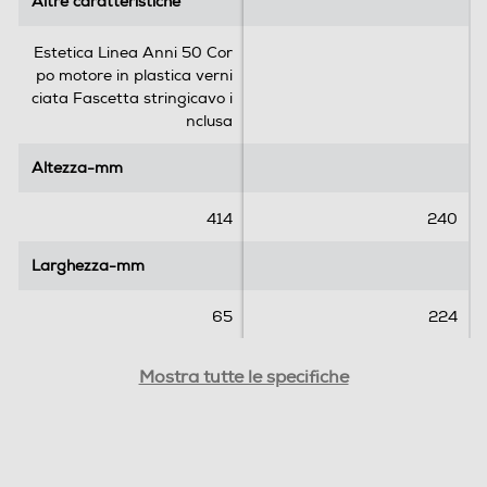
Altre caratteristiche
Altre caratteristiche
Tasto Pulse
Estetica Linea Anni 50 Cor
po motore in plastica verni
ciata Fascetta stringicavo i
Funzione turbo
nclusa
Altezza-mm
Altezza-mm
Sistema anti-schizzi
414
240
Larghezza-mm
Larghezza-mm
Parti lavabili lavastoviglie
65
224
Profondità-mm
Profondità-mm
Mostra tutte le specifiche
Accessori
65
13
Accessorio minitritatutto
Peso-Kg
Peso-Kg