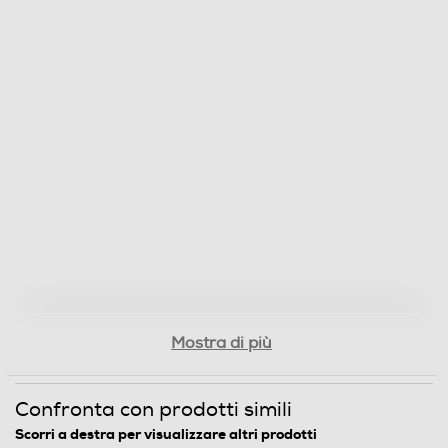
Funzione Bridge
Funzione Flex
Cappa integrata
Touch control
Mostra di più
Comandi Slide
Confronta con prodotti simili
Scorri a destra per visualizzare altri prodotti