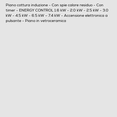
Numero di piastre ad induzione
Piano cottura induzione - Con spie calore residuo - Con
timer - ENERGY CONTROL 1.6 kW - 2.0 kW - 2.5 kW - 3.0
4
kW - 4.5 kW - 6.5 kW – 7.4 kW - Accensione elettronica a
pulsante - Piano in vetroceramica
Numero zone di cottura
4
Funzioni e Plus
Display
Controlli a manopole
Controlli digitali