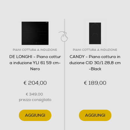
Funzione Power Boost
Protezione uso accidentale
Spie calore residuo
PIANI COTTURA A INDUZIONE
PIANI COTTURA A INDUZIONE
DE LONGHI - Piano cottur
CANDY - Piano cottura in
a induzione YLI 61 59 cm-
duzione CID 30/1 28,8 cm
Nero
-Black
Timer
€ 204,00
€ 189,00
€ 349,00
Altre caratteristiche
prezzo consigliato
ENERGY CONTROL 1.6 kW - 2.0 kW - 2.5 kW - 3.0 kW -
4.5 kW - 6.5 kW – 7.4 kW
AGGIUNGI
AGGIUNGI