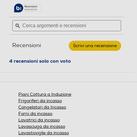
su
alla
4
5
pagina
stelle.
delle
Leggi
Cerca
Cerca
Numero zone di cottura
Numero zone di cottura
recensioni.
recensioni
argomenti
ϙ
argoment
per
e
e
DE
4
2
recensioni
recensio
LONGHI
-
Recensioni
Scrivi una recensione
.
Piano
Display
Display
cottura
Questa
induzione
azione
4 recensioni solo con voto
YLI
aprirà
61
una
59
finestra
cm-
Controlli a manopole
Controlli a manopole
Nero
modale.
Piani Cottura a Induzione
Frigoriferi da incasso
Controlli digitali
Controlli digitali
Congelatori da Incasso
Forni da incasso
Lavatrici da incasso
Lavasciuga da incasso
Funzione Bridge
Funzione Bridge
Lavastoviglie da incasso