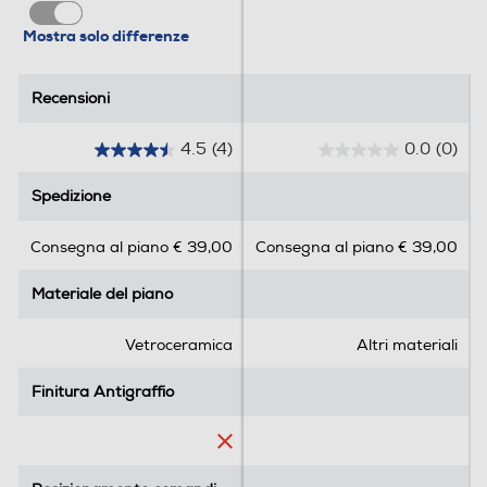
Dimensioni - Peso
Mostra solo differenze
Altezza-mm
51
Recensioni
Recensioni
Larghezza-mm
4.5
(4)
0.0
(0)
4
0
590
.
.
Spedizione
Spedizione
5
0
Profondità-mm
s
s
Consegna al piano € 39,00
Consegna al piano € 39,00
u
u
520
5
5
Materiale del piano
Materiale del piano
s
s
Peso-Kg
t
t
e
e
Vetroceramica
Altri materiali
7,8
l
l
l
l
Finitura Antigraffio
Finitura Antigraffio
Altezza incasso-mm
e
e
.
.
51
4
r