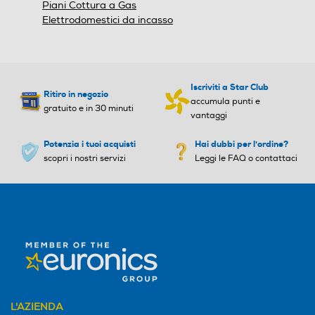
Piani Cottura a Gas
Elettrodomestici da incasso
Funzione Flex
Funzione Flex
Iscriviti a Star Club
Ritiro in negozio
accumula punti e
gratuito e in 30 minuti
Cappa integrata
Cappa integrata
vantaggi
Potenzia i tuoi acquisti
Hai dubbi per l'ordine?
scopri i nostri servizi
Leggi le FAQ o contattaci
Touch control
Touch control
Comandi Slide
Comandi Slide
Funzione Power Boost
Funzione Power Boost
L'AZIENDA