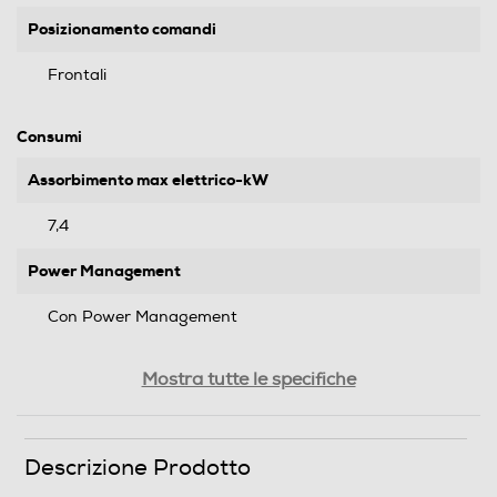
Posizionamento comandi
Frontali
Consumi
Assorbimento max elettrico-kW
7,4
Power Management
Con Power Management
Tipologia di Power Management
Mostra tutte le specifiche
Fisso
Descrizione Prodotto
Bruciatori