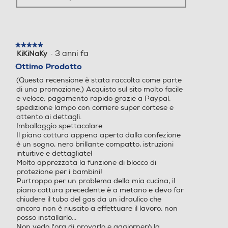
Funzione Flex
Funzione Flex
★★★★★
★★★★★
·
3 anni fa
KiKiNaKy
5
Cappa integrata
Cappa integrata
su
Ottimo Prodotto
5
(Questa recensione è stata raccolta come parte
stelle.
di una promozione.) Acquisto sul sito molto facile
e veloce, pagamento rapido grazie a Paypal,
Touch control
Touch control
spedizione lampo con corriere super cortese e
attento ai dettagli.
Imballaggio spettacolare.
Il piano cottura appena aperto dalla confezione
è un sogno, nero brillante compatto, istruzioni
Comandi Slide
Comandi Slide
intuitive e dettagliate!
Molto apprezzata la funzione di blocco di
protezione per i bambini!
Purtroppo per un problema della mia cucina, il
piano cottura precedente è a metano e devo far
Funzione Power Boost
Funzione Power Boost
chiudere il tubo del gas da un idraulico che
ancora non è riuscito a effettuare il lavoro, non
posso installarlo...
Non vedo l'ora di provarlo e aggiornerò la