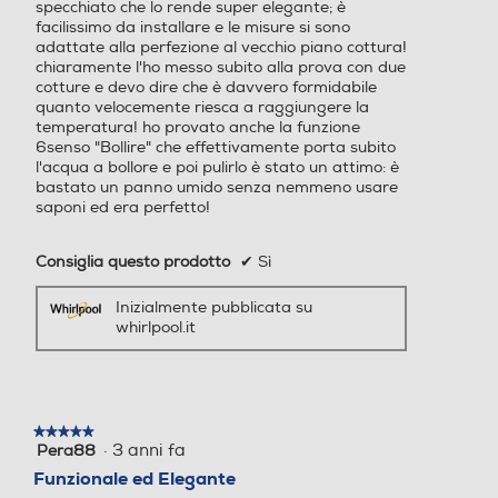
specchiato che lo rende super elegante; è
facilissimo da installare e le misure si sono
adattate alla perfezione al vecchio piano cottura!
Timer
Timer
chiaramente l'ho messo subito alla prova con due
cotture e devo dire che è davvero formidabile
quanto velocemente riesca a raggiungere la
temperatura! ho provato anche la funzione
6senso "Bollire" che effettivamente porta subito
Altre caratteristiche
Altre caratteristiche
l'acqua a bollore e poi pulirlo è stato un attimo: è
bastato un panno umido senza nemmeno usare
saponi ed era perfetto!
Y
CONTROLLO Suono On / O
ff • Livelli di Potenza 15 + B
ooster Timer 99 min Power
Consiglia questo prodotto
✔
Sì
Control • Accesso Diretto •
Power On / Off • Pausa • A
Inizialmente pubblicata su
whirlpool.it
vvio rapido • Modalità Dem
o • Stop rapido • Mantieni i
n Caldo • Cronometro - Tim
er • Wi-Fi • Bluetooth • Effic
ienza Energetica (Consumo
★★★★★
★★★★★
in Stand By) Inferiore a 0.5
·
3 anni fa
Pera88
5
W Rumorosità Inferiore a 4
su
Funzionale ed Elegante
5
3dB Cavo Elettrico (Tipologi