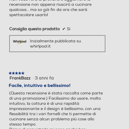
recensione non appena riuscirò a cucinare
Altezza-mm
Altezza-mm
qualcosa... ma so già fin da ora che sarà
spettacolare usarlo!
54
44
Consiglia questo prodotto
✔
Sì
Larghezza-mm
Larghezza-mm
Inizialmente pubblicata su
whirlpool.it
590
590
Profondità-mm
Profondità-mm
510
520
★★★★★
★★★★★
·
3 anni fa
FrankBazz
5
su
Facile, intuitivo e bellissimo!
Peso-Kg
Peso-Kg
5
(Questa recensione è stata raccolta come parte
stelle.
di una promozione.) Facilissimo da usare, molto
9,4
11
intuitivo, la cottura è di una rapidità
impressionante e il design è bellissimo, con una
Larghezza incasso-mm
Larghezza incasso-mm
flessibilità tra i vari fornelli che ti permette di
cucinare senza alcun problema più cose allo
stesso tempo.
560
560