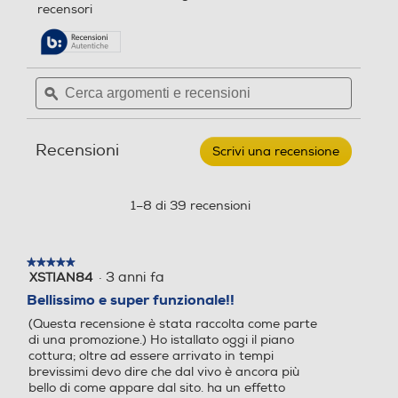
alla
recensori
5
pagina
stelle.
Numero di piastre ad indu
Numero di piastre ad indu
delle
Leggi
zione
zione
recensioni.
recensioni
per
Cerca
Cerca
WHIRLPOOL
4
argomenti
ϙ
argoment
-
Piano
e
e
induzione
Controlli a manopole
Controlli a manopole
recensioni
recensio
CLEANPROTECT
Recensioni
WL
Scrivi una recensione
.
B4060
Questa
CPNE
azione
59
aprirà
1–8 di 39 recensioni
cm-
Controlli digitali
Controlli digitali
una
Nero
finestra
modale.
★★★★★
★★★★★
·
3 anni fa
XSTIAN84
5
Protezione uso accidentale
Protezione uso accidentale
su
Bellissimo e super funzionale!!
5
(Questa recensione è stata raccolta come parte
stelle.
di una promozione.) Ho istallato oggi il piano
cottura; oltre ad essere arrivato in tempi
Spie calore residuo
Spie calore residuo
brevissimi devo dire che dal vivo è ancora più
bello di come appare dal sito. ha un effetto