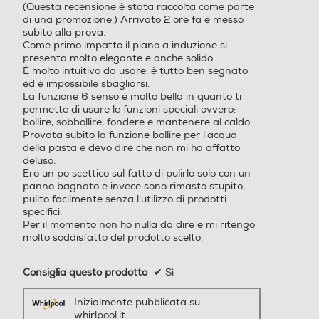
(Questa recensione è stata raccolta come parte
stelle.
a) 5 fili Lunghezza cavo 1.5
di una promozione.) Arrivato 2 ore fa e messo
m Livello max di potenza •(
subito alla prova.
3000W / 4000W / max) V
Come primo impatto il piano a induzione si
oltaggio / Frequenza 220˜
presenta molto elegante e anche solido.
È molto intuitivo da usare, è tutto ben segnato
230 / 50˜60 Hz Indicatore
ed è impossibile sbagliarsi.
Calore Residuo 2 Fasi Rilev
La funzione 6 senso è molto bella in quanto ti
amento Piccoli Utensili • Ril
permette di usare le funzioni speciali ovvero:
evamento Automatico Pad
bollire, sobbollire, fondere e mantenere al caldo.
elle • Autospegnimento di S
Provata subito la funzione bollire per l'acqua
icurezza • Sicurezza Bambi
della pasta e devo dire che non mi ha affatto
deluso.
ni • Limitatore Temperatur
Ero un po scettico sul fatto di pulirlo solo con un
a •
panno bagnato e invece sono rimasto stupito,
pulito facilmente senza l'utilizzo di prodotti
Display
Display
specifici.
Per il momento non ho nulla da dire e mi ritengo
molto soddisfatto del prodotto scelto.
Funzione Bridge
Funzione Bridge
Consiglia questo prodotto
✔
Sì
Inizialmente pubblicata su
whirlpool.it