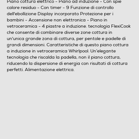
Piano cottura elettrico - Piano ad induzione - Con spie
calore residuo - Con timer - 9 Funzione di controllo
Spie calore residuo
dell'ebollizione Display incorporato Protezione per i
bambini - Accensione non elettronica - Piano in
vetroceramica - 4 piastre a induzione. tecnologia FlexiCook
che consente di combinare diverse zone cottura in
Timer
un'unica grande zona di cottura, per pentole e padelle di
grandi dimensioni. Caratteristiche di questo piano cottura
a induzione in vetroceramica Whirlpool: Un’elegante
tecnologia che riscalda la padella, non il piano cottura,
Altre caratteristiche
riducendo la dispersione di energia con risultati di cottura
perfetti. Alimentazione elettrica.
Y
Dimensioni - Peso
Altezza-mm
54
Larghezza-mm