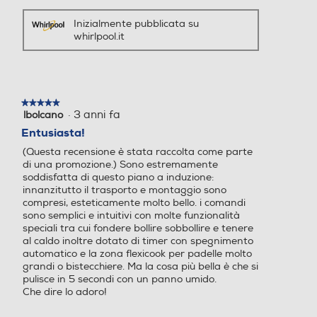
Inizialmente pubblicata su
whirlpool.it
★★★★★
★★★★★
·
3 anni fa
lbolcano
5
su
Entusiasta!
5
(Questa recensione è stata raccolta come parte
stelle.
di una promozione.) Sono estremamente
soddisfatta di questo piano a induzione:
innanzitutto il trasporto e montaggio sono
compresi, esteticamente molto bello. i comandi
sono semplici e intuitivi con molte funzionalità
speciali tra cui fondere bollire sobbollire e tenere
al caldo inoltre dotato di timer con spegnimento
automatico e la zona flexicook per padelle molto
grandi o bistecchiere. Ma la cosa più bella è che si
pulisce in 5 secondi con un panno umido.
Che dire lo adoro!