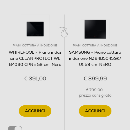
PIANI COTTURA A INDUZIONE
PIANI COTTURA A INDUZIONE
WHIRLPOOL - Piano induz
SAMSUNG - Piano cottura
ione CLEANPROTECT WL
induzione NZ64B5045GK/
B4060 CPNE 59 cm-Nero
U1 59 cm-NERO
€ 391,00
€ 399,99
€ 799,00
prezzo consigliato
AGGIUNGI
AGGIUNGI