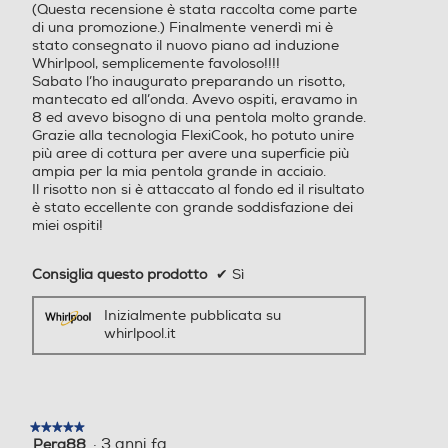
(Questa recensione è stata raccolta come parte
stelle.
di una promozione.) Finalmente venerdì mi è
stato consegnato il nuovo piano ad induzione
Whirlpool, semplicemente favoloso!!!!
Sabato l’ho inaugurato preparando un risotto,
mantecato ed all’onda. Avevo ospiti, eravamo in
8 ed avevo bisogno di una pentola molto grande.
Grazie alla tecnologia FlexiCook, ho potuto unire
più aree di cottura per avere una superficie più
ampia per la mia pentola grande in acciaio.
Il risotto non si è attaccato al fondo ed il risultato
è stato eccellente con grande soddisfazione dei
miei ospiti!
Consiglia questo prodotto
✔
Sì
Inizialmente pubblicata su
whirlpool.it
★★★★★
★★★★★
·
3 anni fa
Pera88
5