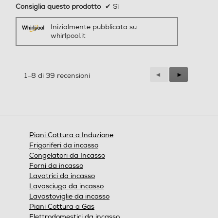
Consiglia questo prodotto
✔
Sì
Inizialmente pubblicata su
whirlpool.it
Precedente
◄
Successiva
►
1–8 di 39 recensioni
Reviews
Reviews
Piani Cottura a Induzione
Frigoriferi da incasso
Congelatori da Incasso
Forni da incasso
Lavatrici da incasso
Lavasciuga da incasso
Lavastoviglie da incasso
Piani Cottura a Gas
Elettrodomestici da incasso