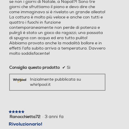
se non i giorni di Natale, a Napoli?! Sono tre
giorni che sfruttiamo il piano e devo dire che
come immaginavo si è rivelato un grande alleato!
La cottura è molto più veloce e anche con tutti e
quattro i fuochi in funzione
contemporaneamente non perde di potenza e
pulirgli è stato un gioco da ragazzi; una passata
di spugna con acqua ed era tutto pulito!
Abbiamo provato anche la modalità bollore e in
effetti l’afa subito arriva a temperatura. Davvero
molto soddisfacente!
Consiglia questo prodotto
✔
Sì
Inizialmente pubblicata su
whirlpool.it
★★★★★
★★★★★
·
3 anni fa
Ranocchietta72
5
su
Rivoluzionario!
5