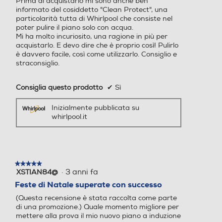
Prima di acquistarlo mi sono anche ben
informato del cosiddetto "Clean Protect", una
Profondità incasso-mm
Profondità incasso-mm
particolarità tutta di Whirlpool che consiste nel
poter pulire il piano solo con acqua.
Mi ha molto incuriosito, una ragione in più per
482
480
acquistarlo. E devo dire che è proprio così! Pulirlo
è davvero facile, così come utilizzarlo. Consiglio e
Altezza incasso-mm
Altezza incasso-mm
straconsiglio.
10
Consiglia questo prodotto
✔
Sì
Accessori in dotazione
Accessori in dotazione
Inizialmente pubblicata su
whirlpool.it
Kitchen Service - Ricettario
★★★★★
★★★★★
·
3 anni fa
XSTIAN84@
5
su
Feste di Natale superate con successo
5
(Questa recensione è stata raccolta come parte
stelle.
di una promozione.) Quale momento migliore per
mettere alla prova il mio nuovo piano a induzione