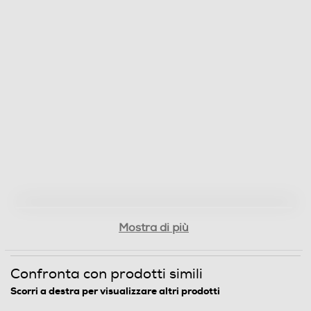
590
Profondità-mm
510
Peso-Kg
9,4
Larghezza incasso-mm
560
Profondità incasso-mm
Mostra di più
482
Informazioni sulla sicurezza del prodotto
Confronta con prodotti simili
Scorri a destra per visualizzare altri prodotti
Clicca qui