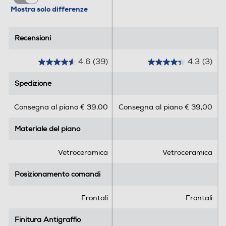
Mostra solo differenze
Recensioni
Recensioni
4.6
(39)
4.3
(3)
4
4
.
.
Spedizione
Spedizione
6
3
s
s
Consegna al piano € 39,00
Consegna al piano € 39,00
u
u
5
5
Materiale del piano
Materiale del piano
s
s
t
t
e
e
Vetroceramica
Vetroceramica
l
l
l
l
Posizionamento comandi
Posizionamento comandi
e
e
.
.
Frontali
Frontali
3
3
9
r
Finitura Antigraffio
Finitura Antigraffio
r
e