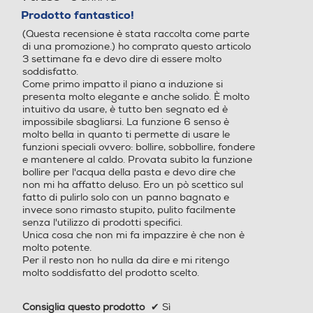
su
Prodotto fantastico!
5
(Questa recensione è stata raccolta come parte
stelle.
di una promozione.) ho comprato questo articolo
3 settimane fa e devo dire di essere molto
soddisfatto.
Come primo impatto il piano a induzione si
presenta molto elegante e anche solido. È molto
intuitivo da usare, è tutto ben segnato ed è
impossibile sbagliarsi. La funzione 6 senso è
molto bella in quanto ti permette di usare le
funzioni speciali ovvero: bollire, sobbollire, fondere
e mantenere al caldo. Provata subito la funzione
bollire per l'acqua della pasta e devo dire che
non mi ha affatto deluso. Ero un pò scettico sul
fatto di pulirlo solo con un panno bagnato e
invece sono rimasto stupito, pulito facilmente
senza l'utilizzo di prodotti specifici.
Unica cosa che non mi fa impazzire è che non è
molto potente.
Per il resto non ho nulla da dire e mi ritengo
molto soddisfatto del prodotto scelto.
Consiglia questo prodotto
✔
Sì