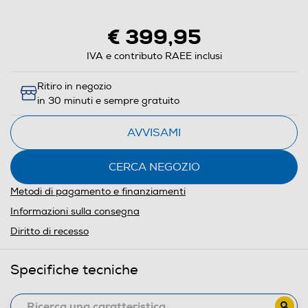
aprirà
il
€ 399,95
Calcolatore
di
IVA e contributo RAEE inclusi
risparmio
Ritiro in negozio
energetico
in 30 minuti e sempre gratuito
di
Youreko.
AVVISAMI
CERCA NEGOZIO
Metodi di pagamento e finanziamenti
Informazioni sulla consegna
Diritto di recesso
Specifiche tecniche