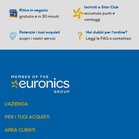
o
o
Iscriviti a Star Club
Ritiro in negozio
accumula punti e
gratuito e in 30 minuti
vantaggi
Potenzia i tuoi acquisti
Hai dubbi per l'ordine?
Wi-Fi
Wi-Fi
scopri i nostri servizi
Leggi le FAQ o contattaci
Documenti
2025.02.05
Diagnosi remota
Diagnosi remota
common-energylabel-ww80fg3m05awet-energylabel
Document with Grade A
Energy Label document with Grade A
Controllo remoto APP
Controllo remoto APP
228.07KB
L'AZIENDA
PER I TUOI ACQUISTI
Altre funzioni
Altre funzioni
AREA CLIENTI
Volt Control (protezione da
Volt Control (protezione da
sbalzi di tensione)
sbalzi di tensione)