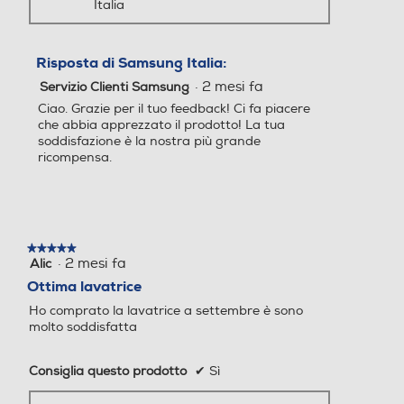
Italia
Senza Auto/Ecodosatore
Senza Auto/Ecodosatore
Risposta di Samsung Italia:
Controllo elettronico
Controllo elettronico
·
2 mesi fa
Servizio Clienti Samsung
Ciao. Grazie per il tuo feedback! Ci fa piacere
Controllo elettronico
Controllo elettronico
che abbia apprezzato il prodotto! La tua
soddisfazione è la nostra più grande
Silence/Super Silence
Silence/Super Silence
ricompensa.
Anti sbilanciamento
Anti sbilanciamento
★★★★★
★★★★★
·
2 mesi fa
Alic
5
su
Ottima lavatrice
5
Ho comprato la lavatrice a settembre è sono
stelle.
Funzione extra risciacquo
Funzione extra risciacquo
molto soddisfatta
Consiglia questo prodotto
✔
Sì
Display
Display