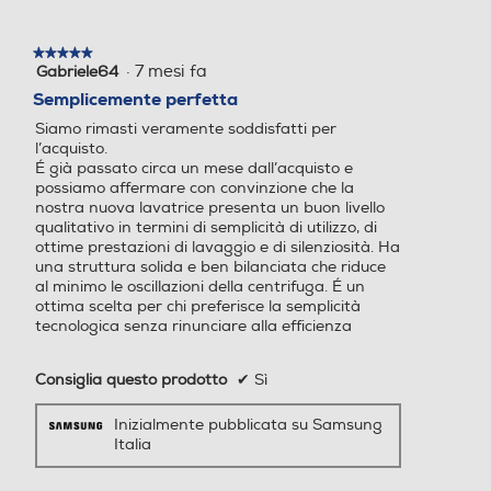
* Compare una notifica ogni 40 cicl
Nuova Classe efficienza en
Nuova Classe efficienza en
finestra
ergetica
ergetica
modale.
★★★★★
★★★★★
Performance
·
7 mesi fa
Gabriele64
5
Sicurezza
A
A
su
Semplicemente perfetta
5
Antischiuma
Siamo rimasti veramente soddisfatti per
Classe centrifuga
Classe centrifuga
stelle.
l’acquisto.
É già passato circa un mese dall’acquisto e
B
B
possiamo affermare con convinzione che la
nostra nuova lavatrice presenta un buon livello
Acqua stop
qualitativo in termini di semplicità di utilizzo, di
Classe emissione rumore c
Classe emissione rumore c
ottime prestazioni di lavaggio e di silenziosità. Ha
entrifuga
entrifuga
una struttura solida e ben bilanciata che riduce
al minimo le oscillazioni della centrifuga. É un
Blocco di sicurezza oblo'
Classe rumore centrifuga B
Classe rumore centrifuga B
ottima scelta per chi preferisce la semplicità
tecnologica senza rinunciare alla efficienza
Giri al minuto min
Giri al minuto min
Consiglia questo prodotto
✔
Sì
400
400
Dettagli strutturali
Inizialmente pubblicata su Samsung
Motore silenzioso, performante
Italia
Consumo ponderato di en
Consumo ponderato di en
Tipo di carica
e affidabile
ergia per 100 cicli (kWh)
ergia per 100 cicli (kWh)
Per lavar