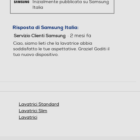
Inizialmente pubblicata su Samsung
Italia
Risposta di Samsung Italia:
Touchscreen
Touchscreen
·
2 mesi fa
Servizio Clienti Samsung
Ciao, siamo lieti che la lavatrice abbia
soddisfatto le tue aspettative. Grazie! Goditi il
tuo nuovo dispositivo.
Indicazione fasi lavaggio
Indicazione fasi lavaggio
Indicazione tempo residuo
Indicazione tempo residuo
Galleria Fotografica
Lavatrici Standard
Lavatrici Slim
Tasto partenza ritardata
Tasto partenza ritardata
Lavatrici
Auto-riconoscimento caric
Auto-riconoscimento caric