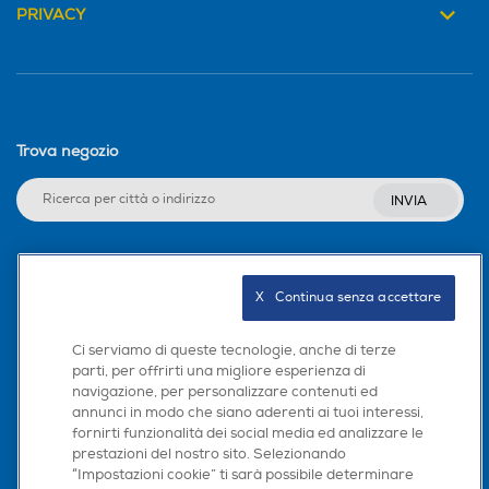
Specifiche
PRIVACY
Espandi tutto
Autoregolazione livello acq
Autoregolazione livello acq
Capacità di
Classe di
ua
ua
Trova negozio
lavaggio (kg)
efficienza
energetica
8.0 kg
INVIA
A
Regolazione centrifuga
Regolazione centrifuga
Dimensioni nette
Peso netto
Seguici sui social
(LxAxP*)
X   Continua senza accettare
59 kg
595 x 850 x 480
Regolazione temperatura
Regolazione temperatura
mm
Ci serviamo di queste tecnologie, anche di terze
parti, per offrirti una migliore esperienza di
navigazione, per personalizzare contenuti ed
Scarica la nostra app
annunci in modo che siano aderenti ai tuoi interessi,
Design
Esclusione centrifuga
Esclusione centrifuga
fornirti funzionalità dei social media ed analizzare le
prestazioni del nostro sito. Selezionando
“Impostazioni cookie” ti sarà possibile determinare