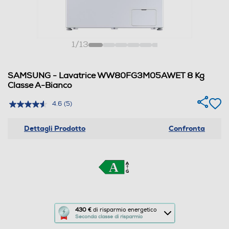
1
/
13
SAMSUNG - Lavatrice WW80FG3M05AWET 8 Kg
Classe A-Bianco
4.6
(5)
Dettagli Prodotto
Confronta
Questa
430 €
di risparmio energetico
Seconda classe di risparmio
azione