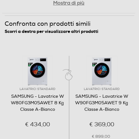
Programma breve
Efficienza energetica classe A
Mostra di più
Lava i tuoi capi risparmiando energia. Le tecnologie
Confronta con prodotti simili
avanzate ottimizzano in modo intelligente le prestazioni di
Programma lana
lavaggio e riducono i consumi senza compromettere le
Scorri a destra per visualizzare altri prodotti
funzionalità.
Programmi speciali
PROGRAMMI Eco 40-60°C • Vapore Igienizzante •
Rapido 15’ • Biancheria da letto • Cotone • Colorati •
Delicati • Scarico/Centrifuga • Misti
Risciacquo+Centrifuga • Sintetici • Lana • Eco Pulizia
LAVATRICI STANDARD
LAVATRICI STANDARD
Cestello • Smacchia tutto plus
SAMSUNG - Lavatrice W
SAMSUNG - Lavatrice W
W80FG3M05AWET 8 Kg
W90FG3M05AWET 9 Kg
Funzioni e Plus
Classe A-Bianco
Classe A-Bianco
Auto/Ecodosatore
€ 434,00
€ 369,00
Senza Auto/Ecodosatore
€ 899,00