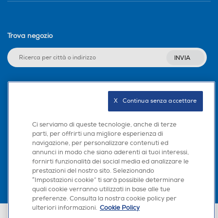
Trova negozio
INVIA
Seguici sui social
X   Continua senza accettare
Ci serviamo di queste tecnologie, anche di terze
parti, per offrirti una migliore esperienza di
navigazione, per personalizzare contenuti ed
Scarica la nostra app
annunci in modo che siano aderenti ai tuoi interessi,
fornirti funzionalità dei social media ed analizzare le
prestazioni del nostro sito. Selezionando
“Impostazioni cookie” ti sarà possibile determinare
quali cookie verranno utilizzati in base alle tue
preferenze. Consulta la nostra cookie policy per
ulteriori informazioni.
Cookie Policy
Euronics Italia SpA. Sede legale Via Montefeltro, 6/a 20156 Milano