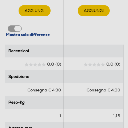
AGGIUNGI
AGGIUNGI
Mostra solo differenze
Recensioni
Recensioni
0.0
(0)
0.0
(0)
0
0
.
.
Spedizione
Spedizione
0
0
s
s
Consegna € 4,90
Consegna € 4,90
u
u
5
5
Peso-Kg
Peso-Kg
s
s
t
t
e
e
1
1,16
l
l
l
l