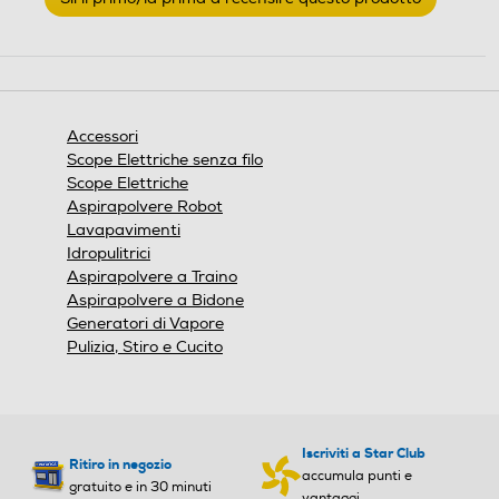
valutazione
.
Questa
azione
aprirà
una
finestra
Accessori
modale.
Scope Elettriche senza filo
Scope Elettriche
Aspirapolvere Robot
Lavapavimenti
Idropulitrici
Aspirapolvere a Traino
Aspirapolvere a Bidone
Generatori di Vapore
Pulizia, Stiro e Cucito
Iscriviti a Star Club
Ritiro in negozio
accumula punti e
gratuito e in 30 minuti
vantaggi