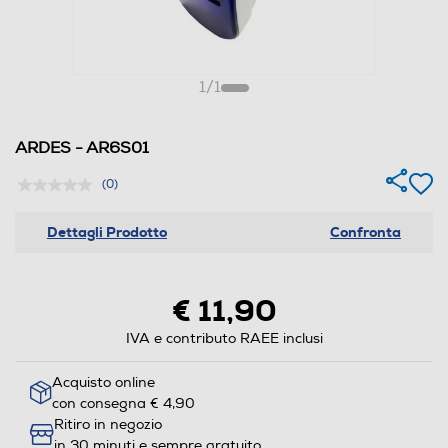
1
/
1
ARDES - AR6S01
(0)
Dettagli Prodotto
Confronta
€ 11,90
IVA e contributo RAEE inclusi
Acquisto online
con consegna € 4,90
Ritiro in negozio
in 30 minuti e sempre gratuito