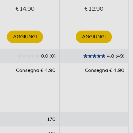
€ 14,90
€ 12,90
AGGIUNGI
AGGIUNGI
0.0
(0)
4.8
(49)
0
4
.
.
Consegna € 4,90
Consegna € 4,90
0
8
s
s
u
u
5
5
s
s
t
t
e
e
170
l
l
l
l