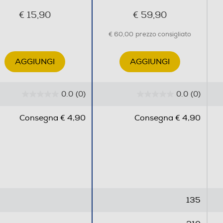
€ 15,90
€ 59,90
€ 60,00
prezzo consigliato
AGGIUNGI
AGGIUNGI
0.0
(0)
0.0
(0)
0
0
.
.
Consegna € 4,90
Consegna € 4,90
0
0
s
s
u
u
5
5
s
s
t
t
e
e
135
l
l
l
l