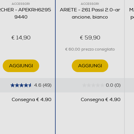
ACCESSORI
ACCESSORI
CHER - APEKRH6295
ARIETE - 261 Passì 2.0-ar
M
9440
ancione, bianco
p
€ 14,90
€ 59,90
€ 60,00
prezzo consigliato
AGGIUNGI
AGGIUNGI
4.6
(49)
0.0
(0)
4
0
.
.
Consegna € 4,90
Consegna € 4,90
6
0
s
s
u
u
5
5
s
s