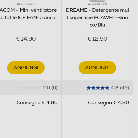
ACCESSORI
ACCESSORI
ACOM - Mini ventilatore
DREAME - Detergente mul
ortatile ICE FAN-bianco
tisuperficie FCAWH1-Bian
co/Blu
€ 14,90
€ 12,90
AGGIUNGI
AGGIUNGI
0.0
(0)
4.8
(49)
0
4
.
.
Consegna € 4,90
Consegna € 4,90
0
8
s
s
u
u
5
5
s
s