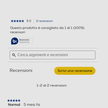
i
5.0
2 recensioni
L'azione
★★★★★
★★★★★
5
porterà
Questo prodotto è consigliato da 1 di 1 (100%)
su
alla
recensori
5
pagina
stelle.
delle
Leggi
recensioni.
recensioni
per
Cerca
Cerca
KARCHER
argomenti
ϙ
argoment
-
Filtro
e
e
Plissettato
recensioni
recensio
Piatto
Recensioni
Per
Scrivi una recensione
.
Ad
Questa
3
azione
Premium
aprirà
1–2 di 2 recensioni
una
finestra
modale.
★★★★★
★★★★★
·
5 mesi fa
Normal
5