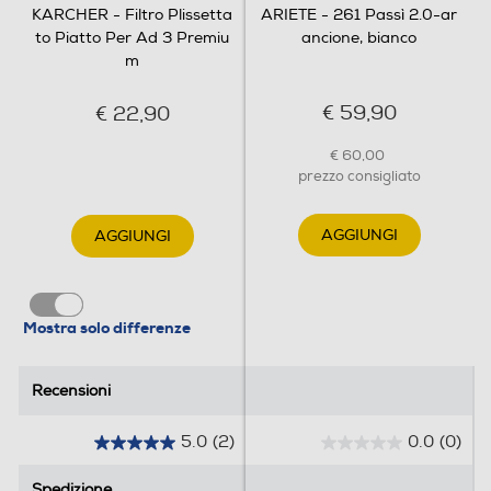
KARCHER - Filtro Plissetta
ARIETE - 261 Passì 2.0-ar
to Piatto Per Ad 3 Premiu
ancione, bianco
m
€ 59,90
€ 22,90
€ 60,00
prezzo consigliato
AGGIUNGI
AGGIUNGI
Mostra solo differenze
Recensioni
Recensioni
5.0
(2)
0.0
(0)
5
0
.
.
Spedizione
Spedizione