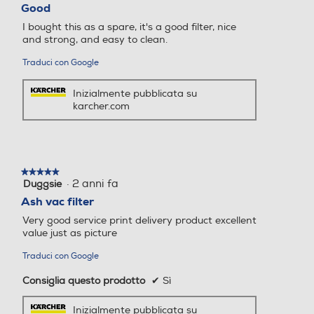
su
Good
5
I bought this as a spare, it's a good filter, nice
stelle.
and strong, and easy to clean.
Traduci con Google
Inizialmente pubblicata su
karcher.com
★★★★★
★★★★★
·
2 anni fa
Duggsie
5
su
Ash vac filter
5
Very good service print delivery product excellent
stelle.
value just as picture
Traduci con Google
Consiglia questo prodotto
✔
Sì
Inizialmente pubblicata su