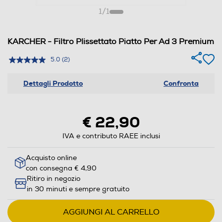
1
/
1
KARCHER - Filtro Plissettato Piatto Per Ad 3 Premium
5.0
(2)
Dettagli Prodotto
Confronta
€ 22,90
IVA e contributo RAEE inclusi
Acquisto online
con consegna € 4,90
Ritiro in negozio
in 30 minuti e sempre gratuito
AGGIUNGI AL CARRELLO