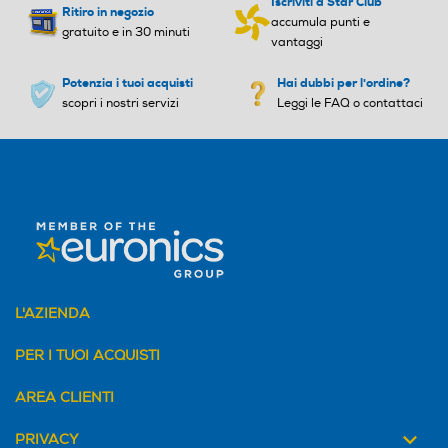
Iscriviti a Star Club
Ritiro in negozio
accumula punti e
gratuito e in 30 minuti
vantaggi
Potenzia i tuoi acquisti
Hai dubbi per l'ordine?
scopri i nostri servizi
Leggi le FAQ o contattaci
L'AZIENDA
PER I TUOI ACQUISTI
AREA CLIENTI
PRIVACY