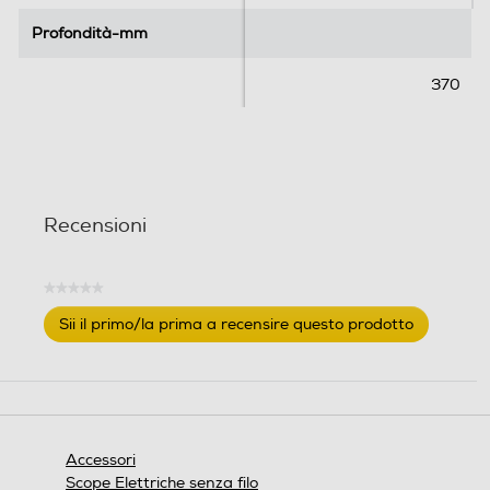
Profondità-mm
Profondità-mm
370
Recensioni
★★★★★
Nessuna
Sii il primo/la prima a recensire questo prodotto
valutazione
.
Questa
azione
aprirà
una
finestra
Accessori
modale.
Scope Elettriche senza filo