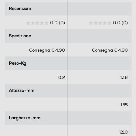
Recensioni
Recensioni
0.0
(0)
0.0
(0)
0
0
.
.
Spedizione
Spedizione
0
0
s
s
Consegna € 4,90
Consegna € 4,90
u
u
5
5
Peso-Kg
Peso-Kg
s
s
t
t
e
e
0,2
1,16
l
l
l
l
Altezza-mm
Altezza-mm
e
e
.
.
135
Larghezza-mm
Larghezza-mm
210