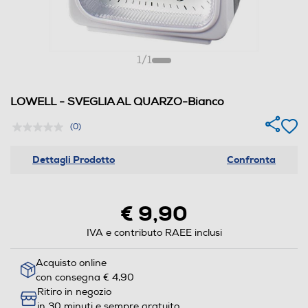
1
/
1
LOWELL - SVEGLIA AL QUARZO-Bianco
(0)
Dettagli Prodotto
Confronta
€ 9,90
IVA e contributo RAEE inclusi
Acquisto online
con consegna € 4,90
Ritiro in negozio
in 30 minuti e sempre gratuito