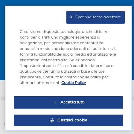
Seguici sui social
X   Continua senza accettare
Ci serviamo di queste tecnologie, anche di terze
parti, per offrirti una migliore esperienza di
navigazione, per personalizzare contenuti ed
Scarica la nostra app
annunci in modo che siano aderenti ai tuoi interessi,
fornirti funzionalità dei social media ed analizzare le
prestazioni del nostro sito. Selezionando
“Impostazioni cookie” ti sarà possibile determinare
quali cookie verranno utilizzati in base alle tue
preferenze. Consulta la nostra cookie policy per
ulteriori informazioni.
Cookie Policy
Euronics Italia SpA. Sede legale Via Montefeltro, 6/a 20156 Milano
Partita Iva, Codice Fiscale e iscrizione CCIAA Milano Monza Brianza Lodi
n. 13337170156. Codice intermediario SDI: HHBD9AK. Vendite soggette
Accetta tutti
agli Artt. 45 e ss del Codice del Consumo in tema di Diritti dei
Consumatori.
€ 9,90
Gestisci cookie
AGGIUNGI AL CARRELLO