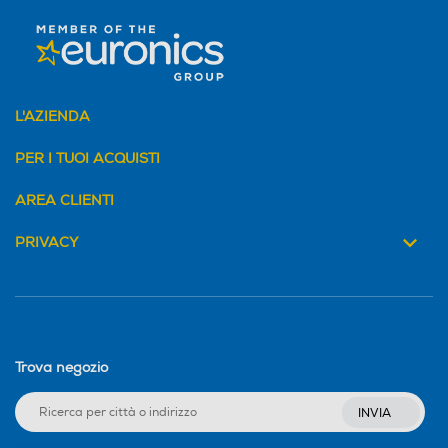
235
401
Profondità-mm
Profondità-mm
L'AZIENDA
260
400
PER I TUOI ACQUISTI
Peso-Kg
Peso-Kg
AREA CLIENTI
3,6
5,2
PRIVACY
Accessori in dotazione
Accessori in dotazione
Telecomando; due ice boxes
inclusi
Trova negozio
INVIA