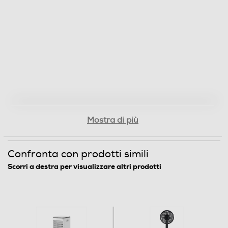
3,6
Accessori
Accessori in dotazione
Telecomando; due ice boxes inclusi
Descrizione
Mostra di più
Descrizione marketing
Il Peler 7T è il raffrescatore evaporativo dal design
Confronta con prodotti simili
compatto di Olimpia Splendid, facile e pratico da usare.
Scorri a destra per visualizzare altri prodotti
La sua peculiarità è l'estrema compattezza nonostante
la capacità del serbatoio sia da 7 litri. Infatti la tanica
non è estraibile e si sfrutta al massimo la capienza del
serbatoio. Il Peler 7T può funzionare con o senza acqua,
rispettivamente come raffrescatore o ventilatore. E'
dotato di touchscreen display e di telecomando