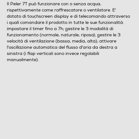
Il Peler 7T può funzionare con o senza acqua,
rispettivamente come raffrescatore o ventilatore. E'
Nebulizzazione
dotato di touchscreen display e di telecomando attraverso
i quali comandare il prodotto in tutte le sue funzionalità:
impostare il timer fino a 7h; gestire le 3 modalità di
funzionamento (normale, naturale, riposo); gestire le 3
velocità di ventilazione (bassa, media, alta); attivare
Dimensioni - Peso
l'oscillazione automatica del flusso d'aria da destra a
sinistra (i flap verticali sono invece regolabili
Altezza-mm
manualmente).
567
Larghezza-mm
235
Profondità-mm
260
Peso-Kg