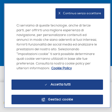
Seguici sui social
X   Continua senza accettare
Ci serviamo di queste tecnologie, anche di terze
parti, per offrirti una migliore esperienza di
navigazione, per personalizzare contenuti ed
Scarica la nostra app
annunci in modo che siano aderenti ai tuoi interessi,
fornirti funzionalità dei social media ed analizzare le
prestazioni del nostro sito. Selezionando
“Impostazioni cookie” ti sarà possibile determinare
quali cookie verranno utilizzati in base alle tue
preferenze. Consulta la nostra cookie policy per
ulteriori informazioni.
Cookie Policy
Euronics Italia SpA. Sede legale Via Montefeltro, 6/a 20156 Milano
Partita Iva, Codice Fiscale e iscrizione CCIAA Milano Monza Brianza Lodi
n. 13337170156. Codice intermediario SDI: HHBD9AK. Vendite soggette
Accetta tutti
agli Artt. 45 e ss del Codice del Consumo in tema di Diritti dei
Consumatori.
€ 76,90
Gestisci cookie
AGGIUNGI AL CARRELLO