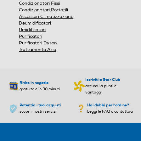
Condizionatori Fissi
Condizionatori Portatili
Accessori Climatizzazione
Deumidificatori
Diffusore aromi
Diffusore aromi
Umidificatori
Purificatori
Purificatori Dyson
Trattamento Aria
Funzione brezza
Funzione brezza
Iscriviti a Star Club
Ritiro in negozio
Nebulizzazione
Nebulizzazione
accumula punti e
gratuito e in 30 minuti
vantaggi
Potenzia i tuoi acquisti
Hai dubbi per l'ordine?
Altezza-mm
Altezza-mm
scopri i nostri servizi
Leggi le FAQ o contattaci
567
1345
Larghezza-mm
Larghezza-mm