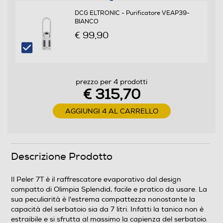
DCG ELTRONIC - Purificatore VEAP39-
BIANCO
€ 99,90
Numero di velocità
3
Display LCD
prezzo per 4 prodotti
€ 315,70
AGGIUNGI 4 AL CARRELLO
Telecomando
Descrizione Prodotto
Diffusore aromi
Il Peler 7T è il raffrescatore evaporativo dal design
compatto di Olimpia Splendid, facile e pratico da usare. La
sua peculiarità è l'estrema compattezza nonostante la
Funzione brezza
capacità del serbatoio sia da 7 litri. Infatti la tanica non è
estraibile e si sfrutta al massimo la capienza del serbatoio.