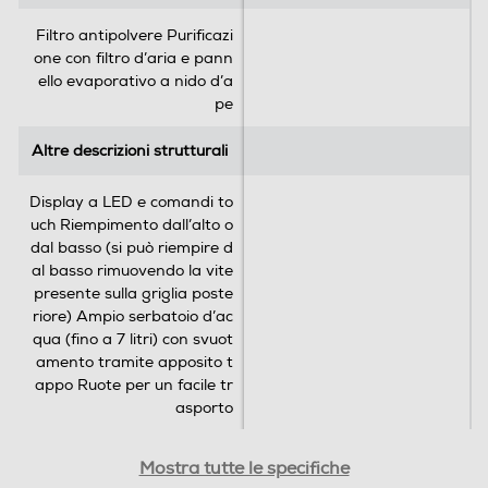
i
i
Filtro antipolvere Purificazi
o
o
one con filtro d’aria e pann
n
n
ello evaporativo a nido d’a
e
i
pe
Altre descrizioni strutturali
Altre descrizioni strutturali
Display a LED e comandi to
uch Riempimento dall’alto o
dal basso (si può riempire d
al basso rimuovendo la vite
presente sulla griglia poste
riore) Ampio serbatoio d’ac
qua (fino a 7 litri) con svuot
amento tramite apposito t
appo Ruote per un facile tr
asporto
Diametro-cm
Diametro-cm
Mostra tutte le specifiche