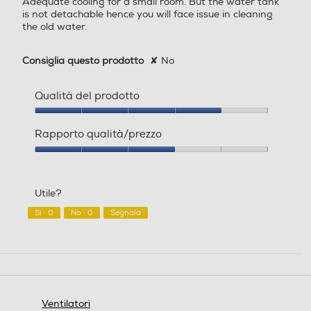
Adequate cooling for a small room. But the water tank
stelle.
is not detachable hence you will face issue in cleaning
the old water.
Spia di funzionamento
Spia di funzionamento
Consiglia questo prodotto
✘
No
Qualità del prodotto
Qualità
Altezza regolabile
Altezza regolabile
del
Rapporto qualità/prezzo
prodotto,
4
Rapporto
su
qualità/prezzo,
5
Numero di velocità
Numero di velocità
3
Utile?
su
5
Sì ·
0
No ·
0
Segnala
3
Display LCD
Display LCD
Ventilatori
Telecomando
Telecomando