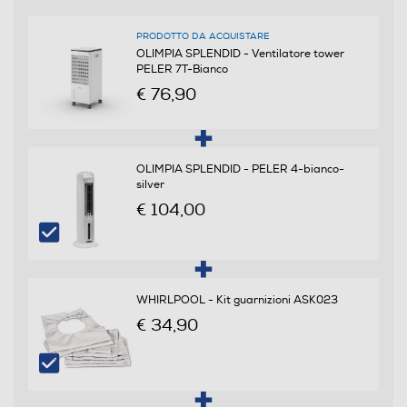
300
PRODOTTO DA ACQUISTARE
Rumorosita' - dBA
OLIMPIA SPLENDID - Ventilatore tower
PELER 7T-Bianco
60
€ 76,90
Funzioni e Plus
OLIMPIA SPLENDID - PELER 4-bianco-
Timer
silver
€ 104,00
Base oscillante
WHIRLPOOL - Kit guarnizioni ASK023
Spia di funzionamento
€ 34,90
Altezza regolabile