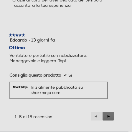
Grazie ancora per aver dedicato del tempo a
raccontarci la tua esperienza
★★★★★
★★★★★
·
13 giorni fa
Edoardo
5
su
Ottimo
5
Ventilatore portatile con nebulizzatore.
stelle.
Maneggevole e leggero. Top!
Consiglia questo prodotto
✔
Sì
Inizialmente pubblicata su
sharkninja.com
Precedente
◄
Successiva
►
1–8 di 13 recensioni
Reviews
Reviews