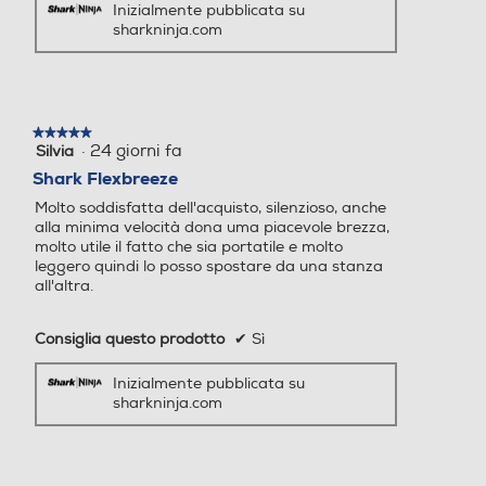
Inizialmente pubblicata su
350
400
sharkninja.com
Peso-Kg
Peso-Kg
3
5,2
★★★★★
★★★★★
·
24 giorni fa
Silvia
5
Accessori in dotazione
Accessori in dotazione
su
Shark Flexbreeze
5
Molto soddisfatta dell'acquisto, silenzioso, anche
stelle.
telecomando per il controllo
alla minima velocità dona uma piacevole brezza,
da remoto, custodia, cavo d
molto utile il fatto che sia portatile e molto
i ricarica.
leggero quindi lo posso spostare da una stanza
all'altra.
Consiglia questo prodotto
✔
Sì
Inizialmente pubblicata su
sharkninja.com