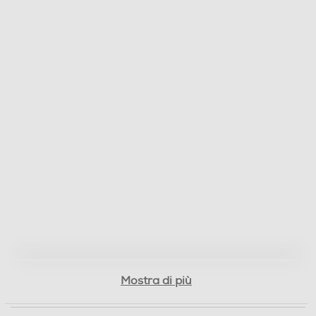
Telecomando
Diffusore aromi
Funzione brezza
Nebulizzazione
Dimensioni - Peso
Mostra di più
Altezza-mm