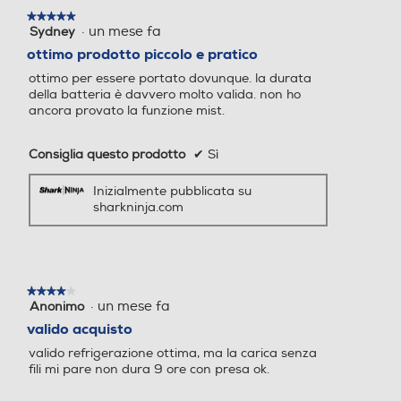
★★★★★
★★★★★
·
un mese fa
Sydney
5
su
ottimo prodotto piccolo e pratico
5
ottimo per essere portato dovunque. la durata
stelle.
della batteria è davvero molto valida. non ho
ancora provato la funzione mist.
Consiglia questo prodotto
✔
Sì
Inizialmente pubblicata su
sharkninja.com
★★★★★
★★★★★
·
un mese fa
Anonimo
4
su
valido acquisto
5
valido refrigerazione ottima, ma la carica senza
stelle.
fili mi pare non dura 9 ore con presa ok.