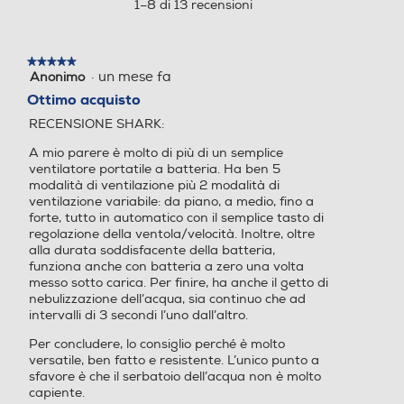
aprirà
1–8 di 13 recensioni
una
finestra
Altezza regolabile
Altezza regolabile
modale.
★★★★★
★★★★★
·
un mese fa
Anonimo
5
su
Ottimo acquisto
5
RECENSIONE SHARK:
stelle.
Numero di velocità
Numero di velocità
A mio parere è molto di più di un semplice
ventilatore portatile a batteria. Ha ben 5
5
modalità di ventilazione più 2 modalità di
ventilazione variabile: da piano, a medio, fino a
Display LCD
Display LCD
forte, tutto in automatico con il semplice tasto di
regolazione della ventola/velocità. Inoltre, oltre
alla durata soddisfacente della batteria,
funziona anche con batteria a zero una volta
messo sotto carica. Per finire, ha anche il getto di
Telecomando
Telecomando
nebulizzazione dell’acqua, sia continuo che ad
intervalli di 3 secondi l’uno dall’altro.
Per concludere, lo consiglio perché è molto
versatile, ben fatto e resistente. L’unico punto a
Diffusore aromi
Diffusore aromi
sfavore è che il serbatoio dell’acqua non è molto
capiente.