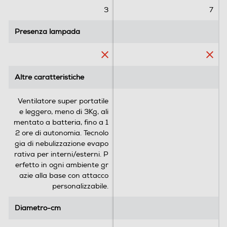
.
.
3
7
1
5
3
r
Presenza lampada
Presenza lampada
r
e
e
c
c
e
e
n
Altre caratteristiche
Altre caratteristiche
n
s
s
i
Ventilatore super portatile
i
o
e leggero, meno di 3Kg, ali
o
n
mentato a batteria, fino a 1
n
i
2 ore di autonomia. Tecnolo
i
gia di nebulizzazione evapo
rativa per interni/esterni. P
erfetto in ogni ambiente gr
azie alla base con attacco
personalizzabile.
Diametro-cm
Diametro-cm