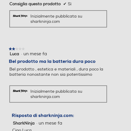
Consiglia questo prodotto
✔
Sì
Inizialmente pubblicata su
sharkninja.com
★★★★★
★★★★★
·
un mese fa
Luca
2
su
Bel prodotto ma la batteria dura poco
5
Bel prodotto , estetica e materiali , dura poco la
stelle.
batteria nonostante non sia potentissimo
Inizialmente pubblicata su
sharkninja.com
Risposta di sharkninja.com:
·
un mese fa
SharkNinja
Ciao Luca,