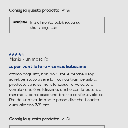
Consiglia questo prodotto
✔
Sì
Funzione brezza
Funzione brezza
Inizialmente pubblicata su
sharkninja.com
Nebulizzazione
Nebulizzazione
★★★★★
★★★★★
·
un mese fa
Monja
4
su
super ventilatore - consigliatissimo
Altezza-mm
Altezza-mm
5
ottimo acquisto, non do 5 stelle perchè il top
stelle.
sarebbe stato avere la ricarica tramite usb c.
250
1345
prodotto validissimo, silenzioso, la velocità di
ventilazione è validissima, anche con la potenza
Larghezza-mm
Larghezza-mm
minima si percepisce una brezza confortevole. ce
l'ho da una settimana e posso dire che 1 carica
dura almeno 7/8 ore
350
401
Consiglia questo prodotto
✔
Sì
Profondità-mm
Profondità-mm