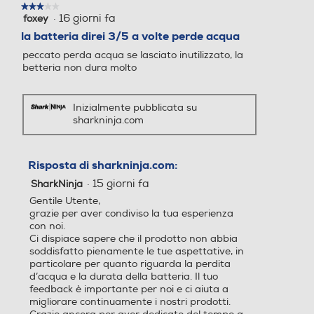
★★★★★
★★★★★
·
16 giorni fa
foxey
3
su
la batteria direi 3/5 a volte perde acqua
5
peccato perda acqua se lasciato inutilizzato, la
stelle.
betteria non dura molto
Inizialmente pubblicata su
sharkninja.com
Risposta di sharkninja.com:
·
15 giorni fa
SharkNinja
Gentile Utente,
grazie per aver condiviso la tua esperienza
con noi.
Ci dispiace sapere che il prodotto non abbia
soddisfatto pienamente le tue aspettative, in
particolare per quanto riguarda la perdita
d’acqua e la durata della batteria. Il tuo
feedback è importante per noi e ci aiuta a
migliorare continuamente i nostri prodotti.