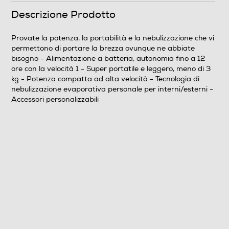
Descrizione Prodotto
Base oscillante
Provate la potenza, la portabilità e la nebulizzazione che vi
permettono di portare la brezza ovunque ne abbiate
bisogno - Alimentazione a batteria, autonomia fino a 12
ore con la velocità 1 - Super portatile e leggero, meno di 3
Spia di funzionamento
kg - Potenza compatta ad alta velocità - Tecnologia di
nebulizzazione evaporativa personale per interni/esterni -
Accessori personalizzabili
Altezza regolabile
Numero di velocità
5
Display LCD