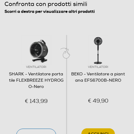
Confronta con prodotti simili
250
Scorri a destra per visualizzare altri prodotti
Larghezza-mm
350
Profondità-mm
350
Peso-Kg
VENTILATORI
VENTILATORI
SHARK - Ventilatore porta
BEKO - Ventilatore a piant
3
tile FLEXBREEZE HYDROG
ana EFS6700B-NERO
O-Nero
Accessori
€ 49,90
€ 143,99
Accessori in dotazione
telecomando per il controllo da remoto, custodia, cavo
di ricarica.