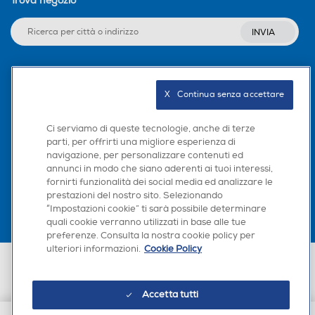
Trova negozio
INVIA
Seguici sui social
X   Continua senza accettare
Ci serviamo di queste tecnologie, anche di terze
parti, per offrirti una migliore esperienza di
navigazione, per personalizzare contenuti ed
Scarica la nostra app
annunci in modo che siano aderenti ai tuoi interessi,
fornirti funzionalità dei social media ed analizzare le
prestazioni del nostro sito. Selezionando
“Impostazioni cookie” ti sarà possibile determinare
quali cookie verranno utilizzati in base alle tue
preferenze. Consulta la nostra cookie policy per
ulteriori informazioni.
Cookie Policy
Euronics Italia SpA. Sede legale Via Montefeltro, 6/a 20156 Milano
Partita Iva, Codice Fiscale e iscrizione CCIAA Milano Monza Brianza Lodi
n. 13337170156. Codice intermediario SDI: HHBD9AK. Vendite soggette
Accetta tutti
agli Artt. 45 e ss del Codice del Consumo in tema di Diritti dei
Consumatori.