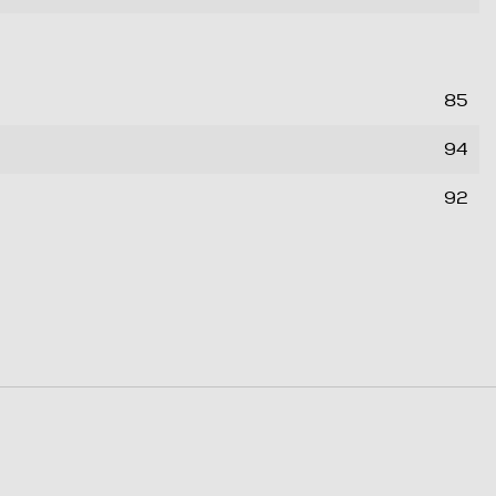
85
94
92
0,136