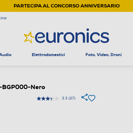
PARTECIPA AL CONCORSO ANNIVERSARIO
ine
 Audio
Elettrodomestici
Foto, Video, Droni
0-BGP000-Nero
3.3
(27)