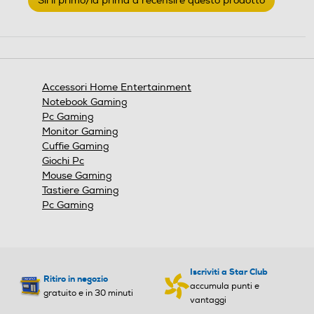
Sii il primo/la prima a recensire questo prodotto
valutazione
.
Questa
azione
aprirà
una
finestra
Accessori Home Entertainment
modale.
Notebook Gaming
Pc Gaming
Monitor Gaming
Cuffie Gaming
Giochi Pc
Mouse Gaming
Tastiere Gaming
Pc Gaming
Iscriviti a Star Club
Ritiro in negozio
accumula punti e
gratuito e in 30 minuti
vantaggi