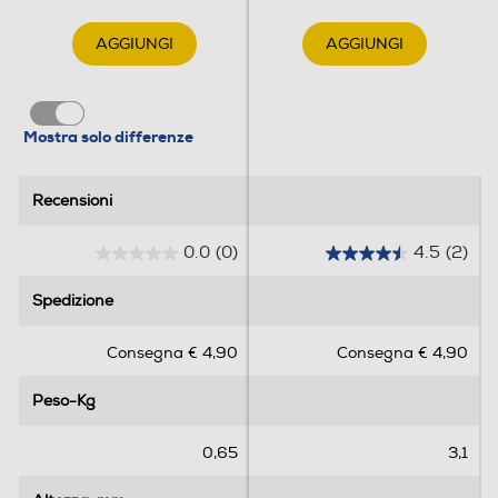
AGGIUNGI
AGGIUNGI
Mostra solo differenze
Recensioni
Recensioni
0.0
(0)
4.5
(2)
0
4
.
.
Spedizione
Spedizione
0
5
s
s
Consegna € 4,90
Consegna € 4,90
u
u
5
5
Peso-Kg
Peso-Kg
s
s
t
t
e
e
0,65
3,1
l
l
l
l