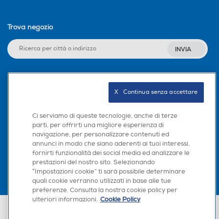
Trova negozio
INVIA
Seguici sui social
X   Continua senza accettare
Ci serviamo di queste tecnologie, anche di terze
parti, per offrirti una migliore esperienza di
navigazione, per personalizzare contenuti ed
Scarica la nostra app
annunci in modo che siano aderenti ai tuoi interessi,
fornirti funzionalità dei social media ed analizzare le
prestazioni del nostro sito. Selezionando
“Impostazioni cookie” ti sarà possibile determinare
quali cookie verranno utilizzati in base alle tue
preferenze. Consulta la nostra cookie policy per
ulteriori informazioni.
Cookie Policy
Euronics Italia SpA. Sede legale Via Montefeltro, 6/a 20156 Milano
Partita Iva, Codice Fiscale e iscrizione CCIAA Milano Monza Brianza Lodi