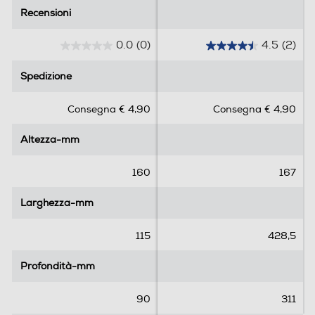
Recensioni
Recensioni
0.0
(0)
4.5
(2)
0
4
.
.
Spedizione
Spedizione
0
5
s
s
Consegna € 4,90
Consegna € 4,90
u
u
5
5
Altezza-mm
Altezza-mm
s
s
t
t
e
e
160
167
l
l
l
l
Larghezza-mm
Larghezza-mm
e
e
.
.
115
428,5
2
r
Profondità-mm
Profondità-mm
e
c
90
311
e