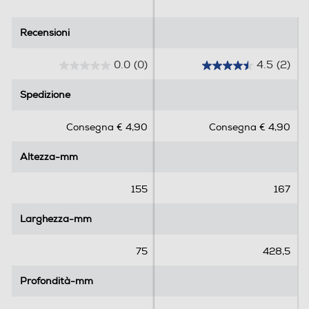
Recensioni
Recensioni
0.0
(0)
4.5
(2)
0
4
.
.
Spedizione
Spedizione
0
5
s
s
Consegna € 4,90
Consegna € 4,90
u
u
5
5
Altezza-mm
Altezza-mm
s
s
t
t
e
e
155
167
l
l
l
l
Larghezza-mm
Larghezza-mm
e
e
.
.
75
428,5
2
r
Profondità-mm
Profondità-mm
e
c