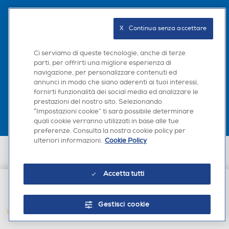
Seguici sui social
X   Continua senza accettare
Ci serviamo di queste tecnologie, anche di terze
parti, per offrirti una migliore esperienza di
navigazione, per personalizzare contenuti ed
Scarica la nostra app
annunci in modo che siano aderenti ai tuoi interessi,
fornirti funzionalità dei social media ed analizzare le
prestazioni del nostro sito. Selezionando
“Impostazioni cookie” ti sarà possibile determinare
quali cookie verranno utilizzati in base alle tue
preferenze. Consulta la nostra cookie policy per
ulteriori informazioni.
Cookie Policy
Euronics Italia SpA. Sede legale Via Montefeltro, 6/a 20156 Milano
Partita Iva, Codice Fiscale e iscrizione CCIAA Milano Monza Brianza Lodi
n. 13337170156. Codice intermediario SDI: HHBD9AK. Vendite soggette
Accetta tutti
agli Artt. 45 e ss del Codice del Consumo in tema di Diritti dei
Consumatori.
€ 2,90
Gestisci cookie
AGGIUNGI AL CARRELLO