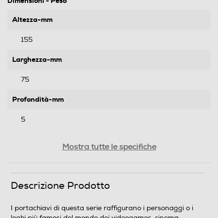
Dimensioni - Peso
Altezza-mm
155
Larghezza-mm
75
Profondità-mm
5
Peso-Kg
Mostra tutte le specifiche
0,016
Descrizione Prodotto
Informazioni sulla sicurezza del prodotto
Clicca qui
I portachiavi di questa serie raffigurano i personaggi o i
loghi più famosi del mondo dei videogames, cinema,