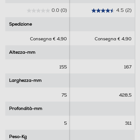
0.0
(0)
4.5
(2)
0
4
.
.
Spedizione
Spedizione
0
5
s
s
Consegna € 4,90
Consegna € 4,90
u
u
5
5
Altezza-mm
Altezza-mm
s
s
t
t
e
e
155
167
l
l
l
l
Larghezza-mm
Larghezza-mm
e
e
.
.
75
428,5
2
r
Profondità-mm
Profondità-mm
e
c
5
311
e
n
Peso-Kg
Peso-Kg
s