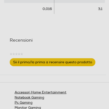
i
0,016
3,1
o
n
i
Recensioni
★★★★★
Nessuna
Sii il primo/la prima a recensire questo prodotto
valutazione
.
Questa
azione
aprirà
una
finestra
Accessori Home Entertainment
modale.
Notebook Gaming
Pc Gaming
Monitor Gaming