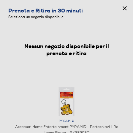
CONCORSO ANNIVERSARIO
Prenota e Ritira in 30 minuti
0
Seleziona un negozio disponibile
Nessun negozio disponibile per il
ACCESSORI HOME ENTERTAINMENT
prenota e ritira
PYRAMID
Accessori Home Entertainment PYRAMID - Portachiavi Il Re
Leone Simba - RK38902C