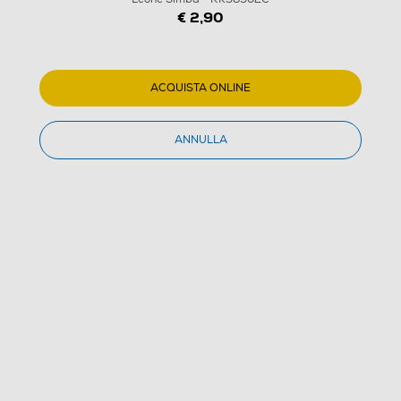
€ 2,90
ACQUISTA ONLINE
ANNULLA
1
/
1
PYRAMID - Portachiavi Il Re Leone Simba -
RK38902C