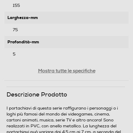
155
Larghezza-mm
75
Profondità-mm
5
Peso-Kg
Mostra tutte le specifiche
0,016
Descrizione Prodotto
Informazioni sulla sicurezza del prodotto
Clicca qui
I portachiavi di questa serie raffigurano i personaggi o i
loghi più famosi del mondo dei videogames, cinema,
cartoni animati, musica, serie TV e altro ancora! Sono
realizzati in PVC, con anello metallico. La lunghezza del
portachiavi può variare dai 4,5 cm ai 7 cm, a seconda del