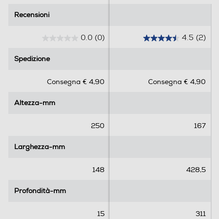
Recensioni
Recensioni
0.0
(0)
4.5
(2)
0
4
.
.
Spedizione
Spedizione
0
5
s
s
Consegna € 4,90
Consegna € 4,90
u
u
5
5
Altezza-mm
Altezza-mm
s
s
t
t
e
e
250
167
l
l
l
l
Larghezza-mm
Larghezza-mm
e
e
.
.
148
428,5
2
r
Profondità-mm
Profondità-mm
e
c
15
311
e