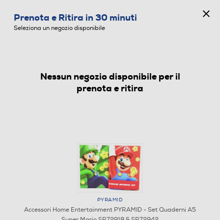
CONCORSO ANNIVERSARIO
Prenota e Ritira in 30 minuti
0
Seleziona un negozio disponibile
Nessun negozio disponibile per il
ACCESSORI HOME ENTERTAINMENT
prenota e ritira
PYRAMID
Accessori Home Entertainment PYRAMID - Set Quaderni A5
Super Mario SR72918 & SR72942