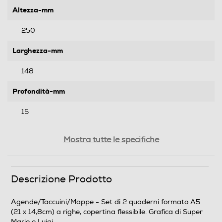
Altezza-mm
250
Larghezza-mm
148
Profondità-mm
15
Peso-Kg
Mostra tutte le specifiche
0,35
Descrizione Prodotto
Informazioni sulla sicurezza del prodotto
Clicca qui
Agende/Taccuini/Mappe - Set di 2 quaderni formato A5
(21 x 14,8cm) a righe, copertina flessibile. Grafica di Super
Mario e Luigi.