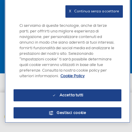
Seguici sui social
X   Continua senza accettare
Ci serviamo di queste tecnologie, anche di terze
parti, per offrirti una migliore esperienza di
navigazione, per personalizzare contenuti ed
Scarica la nostra app
annunci in modo che siano aderenti ai tuoi interessi,
fornirti funzionalità dei social media ed analizzare le
prestazioni del nostro sito. Selezionando
“Impostazioni cookie” ti sarà possibile determinare
quali cookie verranno utilizzati in base alle tue
preferenze. Consulta la nostra cookie policy per
ulteriori informazioni.
Cookie Policy
Euronics Italia SpA. Sede legale Via Montefeltro, 6/a 20156 Milano
Partita Iva, Codice Fiscale e iscrizione CCIAA Milano Monza Brianza Lodi
n. 13337170156. Codice intermediario SDI: HHBD9AK. Vendite soggette
Accetta tutti
agli Artt. 45 e ss del Codice del Consumo in tema di Diritti dei
Consumatori.
€ 6,90
Gestisci cookie
AGGIUNGI AL CARRELLO