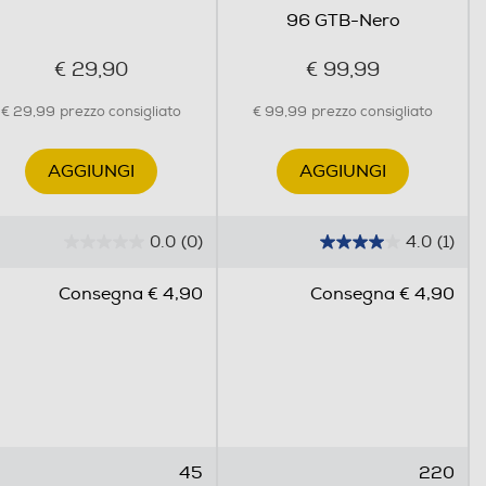
96 GTB-Nero
€ 29,90
€ 99,99
€ 29,99
prezzo consigliato
€ 99,99
prezzo consigliato
AGGIUNGI
AGGIUNGI
0.0
(0)
4.0
(1)
0
4
.
.
Consegna € 4,90
Consegna € 4,90
0
0
s
s
u
u
5
5
s
s
t
t
e
e
45
220