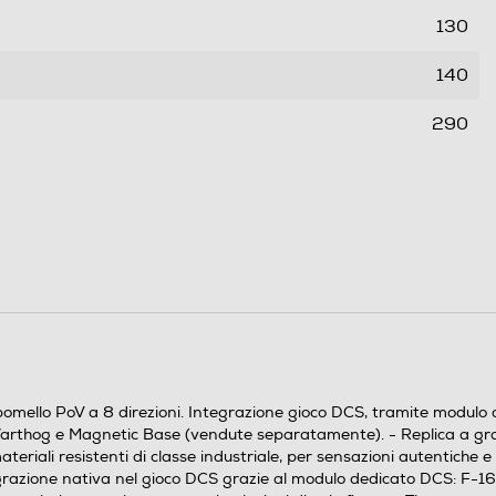
130
140
290
1,7
pomello PoV a 8 direzioni. Integrazione gioco DCS, tramite modulo de
Warthog e Magnetic Base (vendute separatamente). - Replica a gra
teriali resistenti di classe industriale, per sensazioni autentiche 
Integrazione nativa nel gioco DCS grazie al modulo dedicato DCS: F-