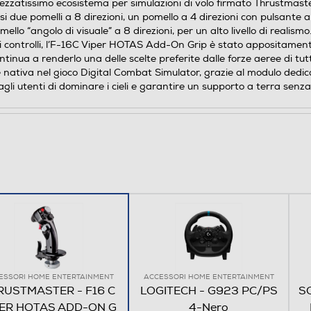
’apprezzatissimo ecosistema per simulazioni di volo firmato Thrus
 due pomelli a 8 direzioni, un pomello a 4 direzioni con pulsante a 
ello “angolo di visuale” a 8 direzioni, per un alto livello di realism
 vari controlli, l’F-16C Viper HOTAS Add-On Grip è stato appositame
continua a renderlo una delle scelte preferite dalle forze aeree di 
 nativa nel gioco Digital Combat Simulator, grazie al modulo dedi
 utenti di dominare i cieli e garantire un supporto a terra senza
ESSORI HOME ENTERTAINMENT
ACCESSORI HOME ENTERTAINMENT
RUSTMASTER - F16 C
LOGITECH - G923 PC/PS
S
PER HOTAS ADD-ON G
4-Nero