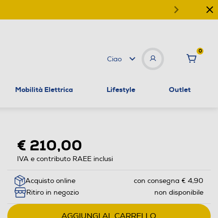
0
Ciao
Mobilità Elettrica
Lifestyle
Outlet
€ 210,00
IVA e contributo RAEE inclusi
Acquisto online
con consegna € 4,90
Ritiro in negozio
non disponibile
AGGIUNGI AL CARRELLO