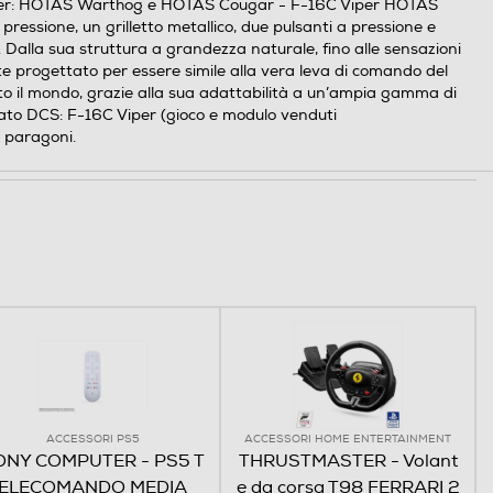
tmaster: HOTAS Warthog e HOTAS Cougar - F-16C Viper HOTAS
pressione, un grilletto metallico, due pulsanti a pressione e
o. Dalla sua struttura a grandezza naturale, fino alle sensazioni
nte progettato per essere simile alla vera leva di comando del
tutto il mondo, grazie alla sua adattabilità a un’ampia gamma di
cato DCS: F-16C Viper (gioco e modulo venduti
 paragoni.
ACCESSORI PS5
ACCESSORI HOME ENTERTAINMENT
ONY COMPUTER - PS5 T
THRUSTMASTER - Volant
ELECOMANDO MEDIA
e da corsa T98 FERRARI 2