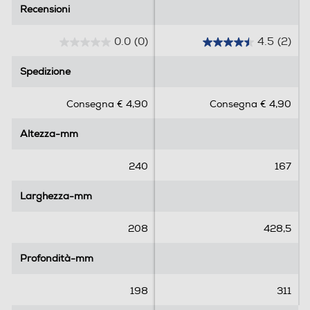
Recensioni
Recensioni
0.0
(0)
4.5
(2)
0
4
.
.
Spedizione
Spedizione
0
5
s
s
Consegna € 4,90
Consegna € 4,90
u
u
5
5
Altezza-mm
Altezza-mm
s
s
t
t
e
e
240
167
l
l
l
l
Larghezza-mm
Larghezza-mm
e
e
.
.
208
428,5
2
r
Profondità-mm
Profondità-mm
e
c
198
311
e