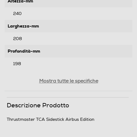
Altezza-mm
240
Larghezza-mm
208
Profondità-mm
198
Peso-Kg
Mostra tutte le specifiche
1,2
Descrizione Prodotto
Informazioni sulla sicurezza del prodotto
Clicca qui
Thrustmaster TCA Sidestick Airbus Edition