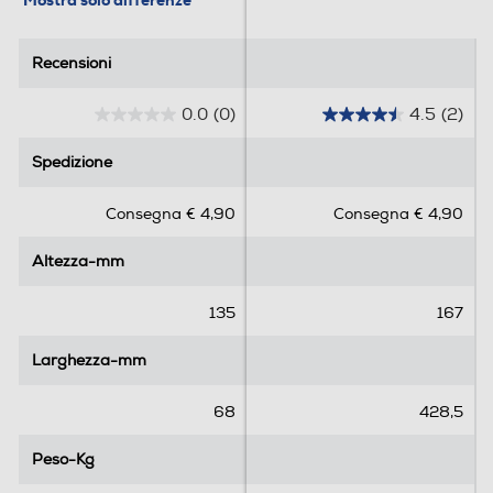
Recensioni
Recensioni
0.0
(0)
4.5
(2)
0
4
.
.
Spedizione
Spedizione
0
5
s
s
Consegna € 4,90
Consegna € 4,90
u
u
5
5
Altezza-mm
Altezza-mm
s
s
t
t
e
e
135
167
l
l
l
l
Larghezza-mm
Larghezza-mm
e
e
.
.
68
428,5
2
r
Peso-Kg
Peso-Kg
e