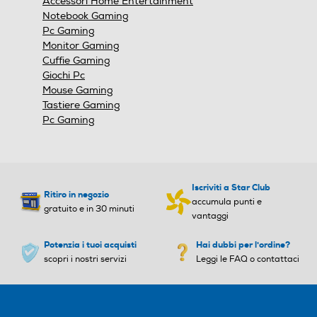
Accessori Home Entertainment
modale.
Notebook Gaming
Pc Gaming
Monitor Gaming
Cuffie Gaming
Giochi Pc
Mouse Gaming
Tastiere Gaming
Pc Gaming
Iscriviti a Star Club
Ritiro in negozio
accumula punti e
gratuito e in 30 minuti
vantaggi
Potenzia i tuoi acquisti
Hai dubbi per l'ordine?
scopri i nostri servizi
Leggi le FAQ o contattaci