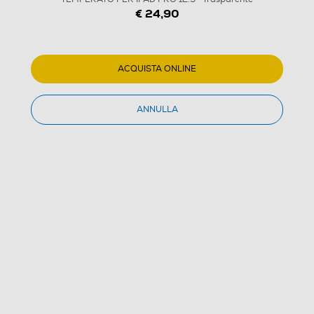
€ 24,90
TUCANO - VETRO TEMPERATO PER IPAD PRO 12.9"-
Trasparente
ACQUISTA ONLINE
(0)
ANNULLA
Dettagli Prodotto
Confronta
€ 24,90
IVA e contributo RAEE inclusi
Acquisto online
con consegna € 4,90
Ritiro in negozio
in 30 minuti e sempre gratuito
AGGIUNGI AL CARRELLO