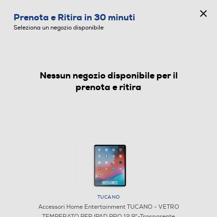
CONCORSO ANNIVERSARIO
Prenota e Ritira in 30 minuti
0
Seleziona un negozio disponibile
Nessun negozio disponibile per il
ACCESSORI HOME ENTERTAINMENT
prenota e ritira
TUCANO
Accessori Home Entertainment TUCANO - VETRO
1
/
1
TEMPERATO PER IPAD PRO 12.9"-Trasparente