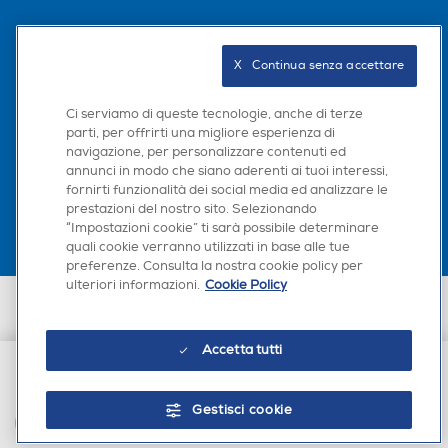
Seguici sui social
X   Continua senza accettare
Ci serviamo di queste tecnologie, anche di terze
parti, per offrirti una migliore esperienza di
navigazione, per personalizzare contenuti ed
Scarica la nostra app
annunci in modo che siano aderenti ai tuoi interessi,
fornirti funzionalità dei social media ed analizzare le
prestazioni del nostro sito. Selezionando
“Impostazioni cookie” ti sarà possibile determinare
quali cookie verranno utilizzati in base alle tue
preferenze. Consulta la nostra cookie policy per
ulteriori informazioni.
Cookie Policy
Euronics Italia SpA. Sede legale Via Montefeltro, 6/a 20156 Milano
Partita Iva, Codice Fiscale e iscrizione CCIAA Milano Monza Brianza Lodi
n. 13337170156. Codice intermediario SDI: HHBD9AK. Vendite soggette
Accetta tutti
agli Artt. 45 e ss del Codice del Consumo in tema di Diritti dei
Consumatori.
€ 24,90
Gestisci cookie
AGGIUNGI AL CARRELLO