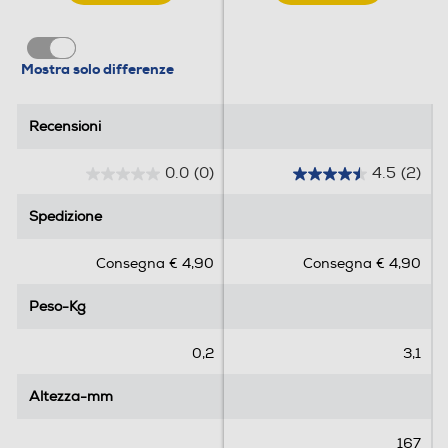
Mostra solo differenze
Recensioni
Recensioni
0.0
(0)
4.5
(2)
0
4
.
.
Spedizione
Spedizione
0
5
s
s
Consegna € 4,90
Consegna € 4,90
u
u
5
5
Peso-Kg
Peso-Kg
s
s
t
t
e
e
0,2
3,1
l
l
l
l
Altezza-mm
Altezza-mm
e
e
.
.
167