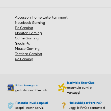
azione
aprirà
una
finestra
Accessori Home Entertainment
modale.
Notebook Gaming
Pc Gaming
Monitor Gaming
Cuffie Gaming
Giochi Pc
Mouse Gaming
Tastiere Gaming
Pc Gaming
Iscriviti a Star Club
Ritiro in negozio
accumula punti e
gratuito e in 30 minuti
vantaggi
Potenzia i tuoi acquisti
Hai dubbi per l'ordine?
scopri i nostri servizi
Leggi le FAQ o contattaci