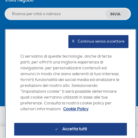
Trova negozio
INVIA
Seguici sui social
X   Continua senza accettare
Ci serviamo di queste tecnologie, anche di terze
parti, per offrirti una migliore esperienza di
navigazione, per personalizzare contenuti ed
Scarica la nostra app
annunci in modo che siano aderenti ai tuoi interessi,
fornirti funzionalità dei social media ed analizzare le
prestazioni del nostro sito. Selezionando
“Impostazioni cookie” ti sarà possibile determinare
quali cookie verranno utilizzati in base alle tue
preferenze. Consulta la nostra cookie policy per
ulteriori informazioni.
Cookie Policy
Euronics Italia SpA. Sede legale Via Montefeltro, 6/a 20156 Milano
Partita Iva, Codice Fiscale e iscrizione CCIAA Milano Monza Brianza Lodi
n. 13337170156. Codice intermediario SDI: HHBD9AK. Vendite soggette
Accetta tutti
agli Artt. 45 e ss del Codice del Consumo in tema di Diritti dei
Consumatori.