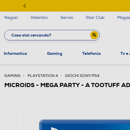
Negozi
Volantini
Servizi
Star Club
Magaz
Informatica
Gaming
Telefonia
Tv e
GAMING
PLAYSTATION 4
GIOCHI SONY PS4
MICROIDS - MEGA PARTY - A TOOTUFF A