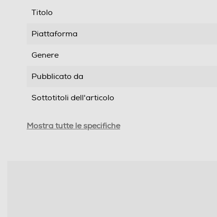
Titolo
Piattaforma
Genere
Pubblicato da
Sottotitoli dell'articolo
PEGI
Mostra tutte le specifiche
Multigiocatore
Numero giocatori supportati
Trama