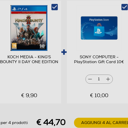
viaggio sugli sci e infine la Fiera. 42 minigiochi
esilaranti 10 personaggi giocabili 3 livelli di
difficoltà
KOCH MEDIA - KING'S
SONY COMPUTER -
BOUNTY II DAY ONE EDITION
PlayStation Gift Card 10€
1
€ 9,90
€ 10,00
€ 44,70
 per 4 prodotti
AGGIUNGI 4 AL CARRE