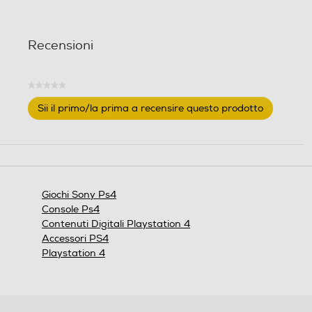
t
t
e
e
l
l
Recensioni
l
l
e
e
.
.
★★★★★
Nessuna
Sii il primo/la prima a recensire questo prodotto
valutazione
.
Questa
azione
aprirà
una
finestra
Giochi Sony Ps4
modale.
Console Ps4
Contenuti Digitali Playstation 4
Accessori PS4
Playstation 4