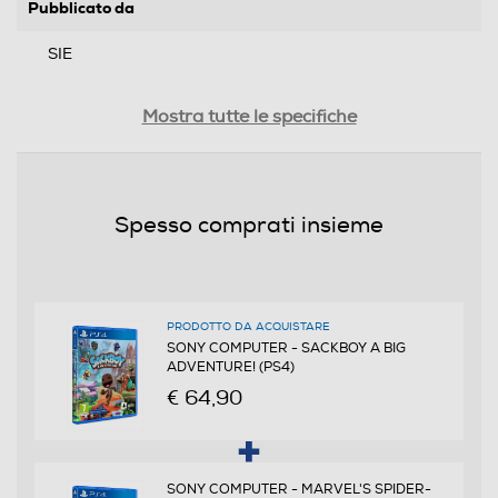
Pubblicato da
SIE
Distribuito da
Mostra tutte le specifiche
SIEI
Data rilascio
Spesso comprati insieme
12/11/2020
PEGI
da 7 anni in su
PRODOTTO DA ACQUISTARE
SONY COMPUTER - SACKBOY A BIG
ADVENTURE! (PS4)
Multigiocatore
€ 64,90
Trama
SONY COMPUTER - MARVEL'S SPIDER-