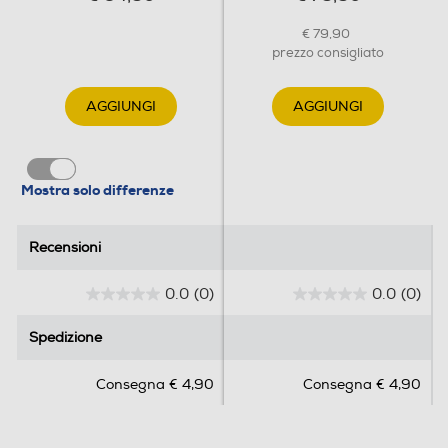
€ 79,90
prezzo consigliato
AGGIUNGI
AGGIUNGI
Mostra solo differenze
Recensioni
Recensioni
0.0
(0)
0.0
(0)
0
0
.
.
Spedizione
Spedizione
0
0
s
s
Consegna € 4,90
Consegna € 4,90
u
u
5
5
s
s