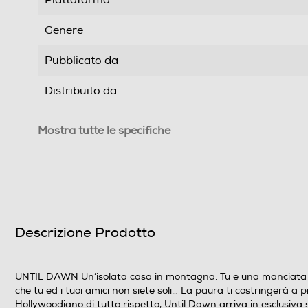
Genere
Pubblicato da
Distribuito da
Data rilascio
Mostra tutte le specifiche
PEGI
Numero giocatori supportati
Descrizione Prodotto
UNTIL DAWN Un’isolata casa in montagna. Tu e una manciata di 
Trama
che tu ed i tuoi amici non siete soli… La paura ti costringerà a 
Hollywoodiano di tutto rispetto, Until Dawn arriva in esclusiva 