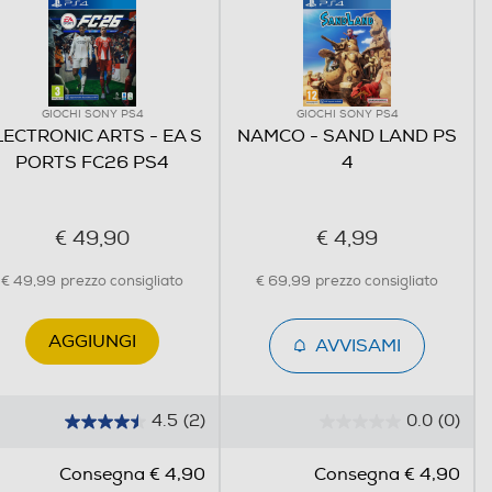
GIOCHI SONY PS4
GIOCHI SONY PS4
LECTRONIC ARTS - EA S
NAMCO - SAND LAND PS
PORTS FC26 PS4
4
€ 49,90
€ 4,99
€ 49,99
prezzo consigliato
€ 69,99
prezzo consigliato
AGGIUNGI
AVVISAMI
4.5
(2)
0.0
(0)
4
0
.
.
Consegna € 4,90
Consegna € 4,90
5
0