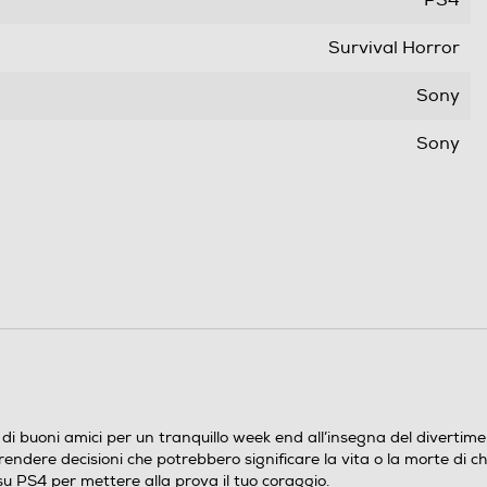
Survival Horror
Sony
Sony
18.07.2018
da 18 anni in su
1
UNTIL DAWN Un’isolata casa in montagna. Tu e una
manciata di buoni amici per un tranquillo week end
all’insegna del divertimento ma… tutto comincia ad
andare storto! Presto ti accorgerai che tu ed i tuoi
buoni amici per un tranquillo week end all’insegna del divertime
amici non siete soli… La paura ti costringerà a
prendere decisioni che potrebbero significare la vita o la morte di c
prendere decisioni che potrebbero significare la vita
su PS4 per mettere alla prova il tuo coraggio.