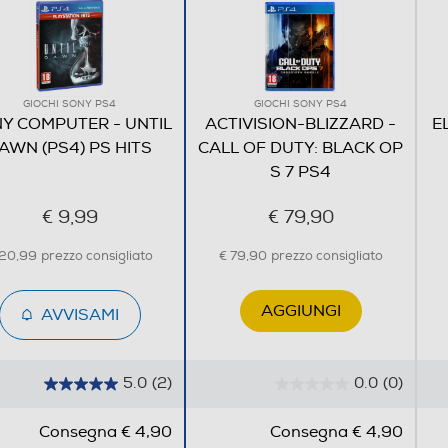
GIOCHI SONY PS4
GIOCHI SONY PS4
Y COMPUTER - UNTIL
ACTIVISION-BLIZZARD -
E
AWN (PS4) PS HITS
CALL OF DUTY: BLACK OP
S 7 PS4
€ 9,99
€ 79,90
 20,99
prezzo consigliato
€ 79,90
prezzo consigliato
AGGIUNGI
AVVISAMI
5.0
(2)
0.0
(0)
5
0
.
.
Consegna € 4,90
Consegna € 4,90
0
0