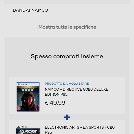
BANDAI NAMCO
Distribuito da
Mostra tutte le specifiche
BANDAI NAMCO
Data rilascio
Spesso comprati insieme
12 MAGGIO 2026
Lingue supportate
INGLESE
PRODOTTO DA ACQUISTARE
NAMCO - DIRECTIVE 8020 DELUXE
EDITION PS5
Sottotitoli dell'articolo
€ 49,99
ITALIANO
PEGI
ELECTRONIC ARTS - EA SPORTS FC26
da 18 anni in su
PS5