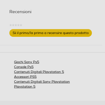
e
e
l
l
Recensioni
l
l
e
e
.
.
★★★★★
2
Nessuna
r
Sii il primo/la prima a recensire questo prodotto
valutazione
e
.
c
Questa
azione
e
aprirà
n
una
s
finestra
i
Giochi Sony Ps5
modale.
o
Console Ps5
n
Contenuti Digitali Playstation 5
i
Accessori PS5
Contenuti Digitali Sony Playstation
Playstation 5