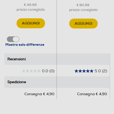
€ 49,99
€ 80,99
prezzo consigliato
prezzo consigliato
AGGIUNGI
AGGIUNGI
Mostra solo differenze
Recensioni
Recensioni
0.0
(0)
5.0
(2)
0
5
.
.
Spedizione
Spedizione
0
0
s
s
Consegna € 4,90
Consegna € 4,90
u
u
5
5
s
s
t
t