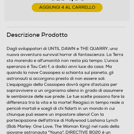
Reagisci in tempo reale a pericoli mortali e scegli di chi
AGGIUNGI 4 AL CARRELLO
fidarti in un mondo in cui chiunque può essere un
impostore alieno! Con la partecipazione dell'attrice di
Hollywood Lashana Lynch (Bob Marley: One Love, The
Woman King) nel ruolo della giovane astronauta
"Young", DIRECTIVE 8020 è un coinvolgente horror
Descrizione Prodotto
cinematografico che unisce intense sequenze d'azione a
una storia a bivi. Nello spazio, la morte ha mille volti.
Dagli sviluppatori di UNTIL DAWN e THE QUARRY, una
nuova avventura survival horror di fantascienza. La Terra
Contenuti speciali
sta morendo e all'umanità non resta più tempo. L'unica
speranza è Tau Ceti f, a dodici anni luce da casa. Ma
AGGIORNAMENTO DELUXE INCLUSO – Disponibile per
quando la nave Cassiopea si schianta sul pianeta, gli
un periodo limitato, la Deluxe Edition include: Pacchetto
astronauti si accorgono presto di non essere soli.
tenute The Dark Pictures, collezionabili aggiuntivi Dark
L'equipaggio della Cassiopea dovrà agire d'astuzia per
Pictures, pacchetto filtri cinema, artbook digitale e
sopravvivere a un organismo alieno in grado di assumere
colonna sonora esclusiva.
le sembianze delle sue prede. Le tue scelte possono fare la
differenza tra la vita e la morte! Reagisci in tempo reale a
Supporto gioco fisico incluso
pericoli mortali e scegli di chi fidarti in un mondo in cui
chiunque può essere un impostore alieno! Con la
Supporto fisico incluso
partecipazione dell'attrice di Hollywood Lashana Lynch
(Bob Marley: One Love, The Woman King) nel ruolo della
giovane astronauta "Young", DIRECTIVE 8020 è un