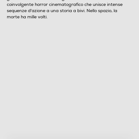
Informazioni sulla sicurezza del prodotto
coinvolgente horror cinematografico che unisce intense
sequenze d'azione a una storia a bivi. Nello spazio, la
Clicca qui
morte ha mille volti.