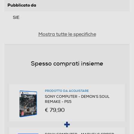
Pubblicato da
SIE
Distribuito da
Mostra tutte le specifiche
SIEI
Data rilascio
Spesso comprati insieme
19/11/2020
PEGI
da 18 anni in su
PRODOTTO DA ACQUISTARE
SONY COMPUTER - DEMON'S SOUL
REMAKE - PS5
Trama
€ 79,90
PlayStation Studios e Bluepoint Games arriva il remake
del classic Playstation Demon’s Souls. Interamente
ricostruito da zero e magistralmente migliorato, questo