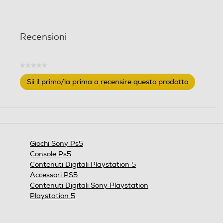
t
t
e
e
l
l
Recensioni
l
l
e
e
.
.
★★★★★
2
Nessuna
r
Sii il primo/la prima a recensire questo prodotto
valutazione
e
.
c
Questa
azione
e
aprirà
n
una
s
finestra
i
Giochi Sony Ps5
modale.
o
Console Ps5
n
Contenuti Digitali Playstation 5
i
Accessori PS5
Contenuti Digitali Sony Playstation
Playstation 5