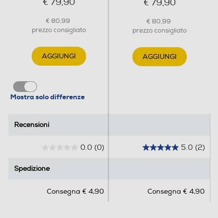
€ 79,90
€ 79,90
€ 80,99
€ 80,99
prezzo consigliato
prezzo consigliato
AGGIUNGI
AGGIUNGI
Mostra solo differenze
Recensioni
Recensioni
0.0
(0)
5.0
(2)
0
5
.
.
Spedizione
Spedizione
0
0
s
s
Consegna € 4,90
Consegna € 4,90
u
u
5
5
s
s