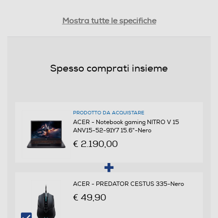
Generazione Intel
Mostra tutte le specifiche
Processore Intel® Core™ 9 2xxH
Generazione AMD
Spesso comprati insieme
Tipo di processore
Intel Core 9 (H serie 2)
PRODOTTO DA ACQUISTARE
ACER - Notebook gaming NITRO V 15
ANV15-52-91Y7 15.6"-Nero
Nome Processore
€ 2.190,00
270H
Piattaforma EVO
ACER - PREDATOR CESTUS 335-Nero
€ 49,90
Velocità del processore in GHz