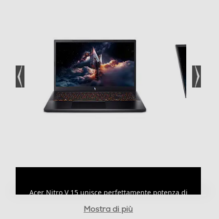
Capacita' SSD-GB
1024
Partizione di ripristino
Adattatore Grafico
Marca scheda grafica
NVIDIA
Modello scheda grafica
GeForce RTX 5060
Acer Nitro V 15 unisce perfettamente potenza di
Memoria grafica dedicata-MB
gioco e portabilità. Con un processore Intel
Core™
®
Mostra di più
7 e una GPU per notebook GeForce RTX™ 5060, è